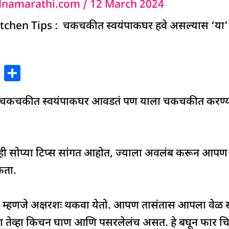
dnamarathi.com
/
12 March 2024
itchen Tips : चकचकीत स्वयंपाकघर हवे असल्यास ‘या’ 
X
S
h
चकचकीत स्वयंपाकघर आवडतं पण याला चकचकीत करण्य
ar
e
ाही सोप्या टिप्स सांगत आहोत, ज्याला अवलंब करून आपण
कता.
णं म्हणजे अक्षरशः थकवा येतो. आपण तासंतास आपला वेळ 
ा तेव्हा किचन घाण आणि पसरलेलंच असत. हे बघून फार चि