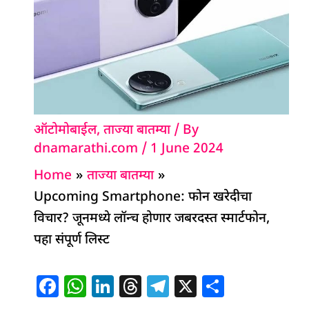
ऑटोमोबाईल
,
ताज्या बातम्या
/ By
dnamarathi.com
/
1 June 2024
Home
ताज्या बातम्या
Upcoming Smartphone: फोन खरेदीचा
विचार? जूनमध्ये लॉन्च होणार जबरदस्त स्मार्टफोन,
पहा संपूर्ण लिस्ट
F
W
Li
T
T
X
S
a
h
n
h
el
h