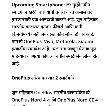
Upcoming Smartphone:
c
at
k
re
e
जर तुम्ही नवीन
ar
स्मार्टफोन खरेदी करण्याची तयारी करत असाल तर
e
s
e
a
g
e
तुमच्यासाठी एक आनंदाची बातमी आहे. जून महिन्यात
b
A
dI
d
ra
भारतीय बाजारात दमदार फीचर्स आणि कमी
o
p
n
s
m
किमतीमध्ये काही जबरदस्त फोन लॉन्च होणार आहे.
o
p
यामध्ये OnePlus, Vivo, Motorola, Xiaomi
k
इत्यादींचा समावेश आहे. चला मग जाणून घेऊया जून
महिन्यात कोणत्या कोणत्या नवीन स्मार्टफोन लॉन्च होत
आहे.
OnePlus लॉन्च करणार 2 स्मार्टफोन
जून महिन्यात OnePlus भारतीय बाजारपेठेमध्ये
OnePlus Nord 4 आणि OnePlus Nord CE 4