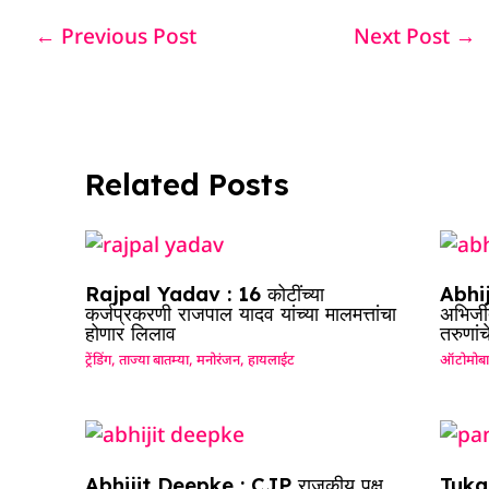
e
s
e
a
g
e
←
Previous Post
Next Post
→
b
A
dI
d
ra
o
p
n
s
m
o
p
k
Related Posts
Rajpal Yadav : 16 कोटींच्या
Abhij
कर्जप्रकरणी राजपाल यादव यांच्या मालमत्तांचा
अभिजीत
होणार लिलाव
तरुणां
ट्रेंडिंग
,
ताज्या बातम्या
,
मनोरंजन
,
हायलाईट
ऑटोमोब
Abhijit Deepke : CJP राजकीय पक्ष
Tuka