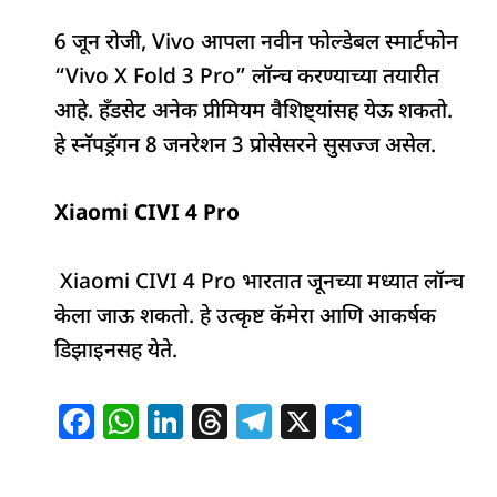
6 जून रोजी, Vivo आपला नवीन फोल्डेबल स्मार्टफोन
“Vivo X Fold 3 Pro” लॉन्च करण्याच्या तयारीत
आहे. हँडसेट अनेक प्रीमियम वैशिष्ट्यांसह येऊ शकतो.
हे स्नॅपड्रॅगन 8 जनरेशन 3 प्रोसेसरने सुसज्ज असेल.
Xiaomi CIVI 4 Pro
Xiaomi CIVI 4 Pro भारतात जूनच्या मध्यात लॉन्च
केला जाऊ शकतो. हे उत्कृष्ट कॅमेरा आणि आकर्षक
डिझाइनसह येते.
F
W
Li
T
T
X
S
a
h
n
h
el
h
c
at
k
re
e
ar