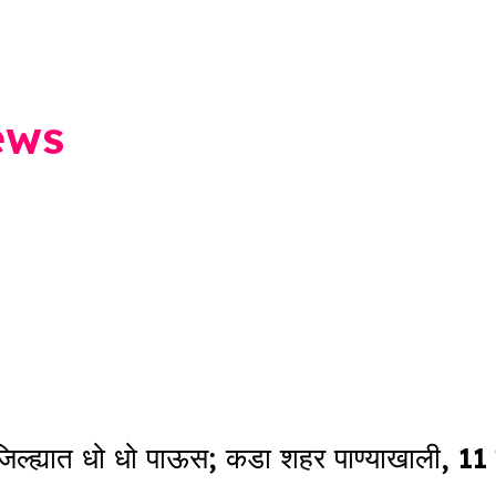
ews
ह्यात धो धो पाऊस; कडा शहर पाण्याखाली, 11 जण