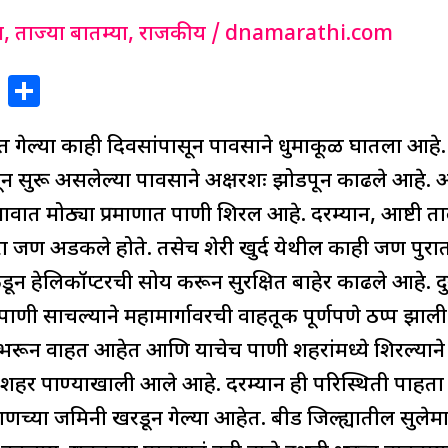
ग
,
ताज्या बातम्या
,
राजकीय
/
dnamarathi.com
X
S
h
त गेल्या काही दिवसांपासून पावसाने धुमाकूळ घातला आहे
ar
e
ासून सुरू असलेल्या पावसाने अक्षरशः झोडपून काढले आहे. आ
त मोठ्या प्रमाणात पाणी शिरल आहे. दरम्यान, आष्टी तालु
ा जण अडकले होते. तसेच शेरी खुर्द येथील काही जण पुरात 
डून हेलिकॉप्टरची सोय करून सुरक्षित बाहेर काढले आहे. 
त पाणी साचल्याने महामार्गावरची वाहतूक पूर्णपणे ठप्प झ
ंब भरून वाहत आहेत आणि याचेच पाणी शहरांमध्ये शिरल्याने
कडा शहर पाण्याखाली आले आहे. दरम्यान ही परिस्थिती पा
णच्या जमिनी खरडून गेल्या आहेत. बीड जिल्ह्यातील सुले