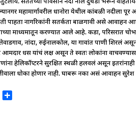
 तुटलाय. सततच्या पावसानं नदी नाले दुथडी भरून वाहतायत
नगर महामार्गावरील धानोरा येथील कांबळी नदीला पूर आल्
थिती पाहता नागरिकांनी सतर्कता बाळगावी असे आवाहन आष
ाच्या माध्यमातून करण्यात आले आहे. कडा, परिसरात चो
त्तेवाडगाव, नांदा, रुईनालकोल, या गावांत पाणी शिरलं असू
वर आमदार धस यांचं लक्ष असून ते स्वतः लोकांना वाचवण्य
ंना हेलिकॉप्टरने सुरक्षित स्थळी हलवलं असून इतरांनाही 
ही जीवाला धोका होणार नाही. घाबरू नका असं आवाहन सुरेश 
X
S
h
ar
e