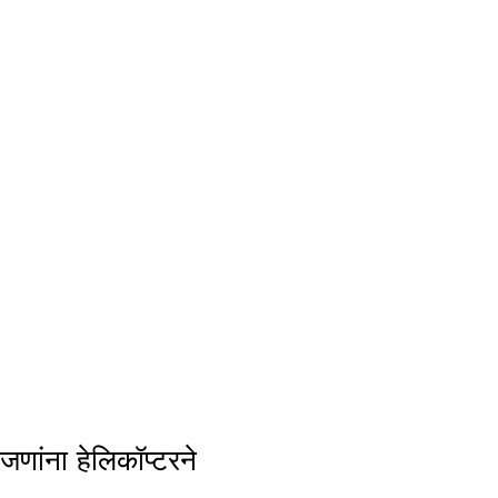
ांना हेलिकॉप्टरने