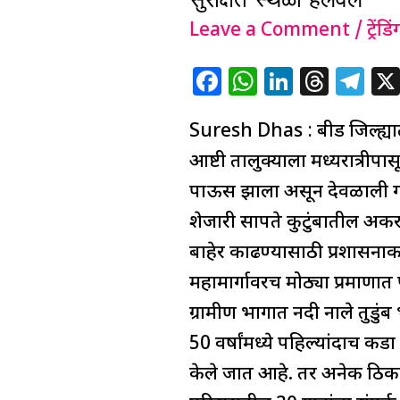
बीड
जिल्ह्यात
Leave a Comment
/
ट्रेंडिं
धो
F
W
Li
T
T
धो
a
h
n
h
el
पाऊस;
Suresh Dhas : बीड जिल्ह्या
c
at
k
re
e
कडा
e
s
e
a
g
आष्टी तालुक्याला मध्यरात्रीप
शहर
b
A
dI
d
ra
पाऊस झाला असून देवळाली गावा
पाण्याखाली,
o
p
n
s
m
शेजारी सापते कुटुंबातील अकर
11
o
p
बाहेर काढण्यासाठी प्रशासनाक
जणांना
k
महामार्गावरच मोठ्या प्रमाणा
हेलिकॉप्टरने
ग्रामीण भागात नदी नाले तुडु
सुरक्षित
50 वर्षांमध्ये पहिल्यांदाच 
स्थळी
केले जात आहे. तर अनेक ठिका
हलवलं