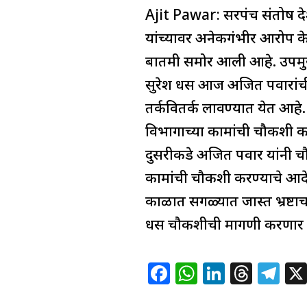
सुरेश
Ajit Pawar: सरपंच संतोष दे
c
at
k
re
e
धसांची
e
s
e
a
g
यांच्यावर अनेकगंभीर आरोप क
भेट,नेमकं
b
A
dI
d
ra
बातमी समोर आली आहे. उपमुख
कारण
o
p
n
s
m
सुरेश धस आज अजित पवारांची भ
काय?
o
p
तर्कवितर्क लावण्यात येत आहे.
k
विभागाच्या कामांची चौकशी क
दुसरीकडे अजित पवार यांनी च
कामांची चौकशी करण्याचे आदेश
काळात सगळ्यात जास्त भ्रष्टा
धस चौकशीची मागणी करणार ह
F
W
Li
T
T
a
h
n
h
el