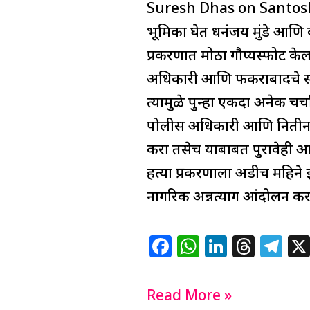
पोलीस
Suresh Dhas on Santosh D
c
at
k
re
e
अधिकारीने
e
s
e
a
g
भूमिका घेत धनंजय मुंडे आणि
मदत
b
A
dI
d
ra
प्रकरणात मोठा गौप्यस्फोट के
केली
o
p
n
s
m
अधिकारी आणि फकराबादचे सर
सुरेश
o
p
त्यामुळे पुन्हा एकदा अनेक चर
धसांचा
k
पोलीस अधिकारी आणि नितीन बिक
गौप्यस्फोट
करा तसेच याबाबत पुरावेही आ
हत्या प्रकरणाला अडीच महिने झ
नागरिक अन्नत्याग आंदोलन 
F
W
Li
T
T
a
h
n
h
el
c
at
k
re
e
Read More »