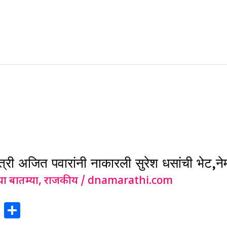
e
्री अजित पवारांनी नाकारली सुरेश धसांची भेट,
या बातम्या
,
राजकीय
/
dnamarathi.com
X
S
h