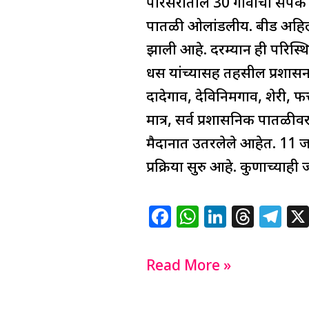
परिसरातील 30 गावांचा संपर्क
पातळी ओलांडलीय. बीड अहिल्या
झाली आहे. दरम्यान ही परिस्
धस यांच्यासह तहसील प्रशासन
दादेगाव, देविनिमगाव, शेरी, फ
मात्र, सर्व प्रशासनिक पातळी
मैदानात उतरलेले आहेत. 11 जणा
प्रक्रिया सुरु आहे. कुणाच्या
F
W
Li
T
T
a
h
n
h
el
c
at
k
re
e
Read More »
e
s
e
a
g
b
A
dI
d
ra