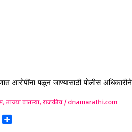
रणात आरोपींना पळून जाण्यासाठी पोलीस अधिकारीने
ईम
,
ताज्या बातम्या
,
राजकीय
/
dnamarathi.com
X
S
h