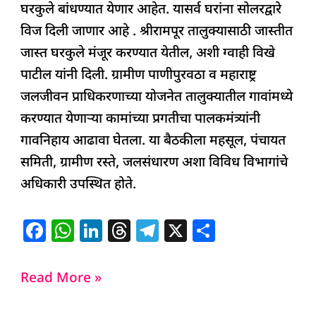
घरकुले बांधण्यात येणार आहेत. यासर्व घरांना सोलरद्वारे
विज दिली जाणार आहे . श्रीरामपूर तालुक्यासाठी जास्तीत
जास्त घरकुले मंजूर करण्यात येतील, अशी ग्वाही विखे
पाटील यांनी दिली. ग्रामीण पाणीपुरवठा व महाराष्ट्र
जलजीवन प्राधिकरणाच्या योजनेत तालुक्यातील गावांमध्ये
करण्यात येणाऱ्या कामांच्या प्रगतीचा पालकमंत्र्यांनी
गावनिहाय आढावा घेतला. या बैठकीला महसूल, पंचायत
समिती, ग्रामीण रस्ते, जलसंधारण अशा विविध विभागांचे
अधिकारी उपस्थित होते.
F
W
Li
T
T
X
S
a
h
n
h
el
h
c
at
k
re
e
ar
Read More »
e
s
e
a
g
e