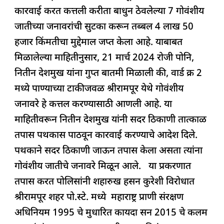
c
at
k
re
e
ar
गोवंशीय
कारवाई करत कत्तली करीता बाधुन ठेवलेल्या 7 गोवंशीय
e
s
e
a
g
e
जनावरांची
जातीच्या जनावरांची सुटका करून तब्बल 4 लाख 50
b
A
dI
d
ra
सुटका
हजार किंमतीचा मुद्देमाल जप्त केला आहे. याबाबत
o
p
n
s
m
मिळालेल्या माहितीनुसार, 21 मार्च 2024 रोजी पोनि,
o
p
नितीन देशमुख यांना गुप्त बातमी मिळाली की, वार्ड क्र 2
k
मध्ये पाण्याच्या टाकीजवळ श्रीरामपूर येथे गोवंशीय
जनावरे हे कत्तल करण्यासाठी आणली आहे. या
माहितीवरून नितीन देशमुख यांनी सदर ठिकाणी तात्काळ
तपास पथकास पाठवून कारवाई करण्याचे आदेश दिले.
पथकाने सदर ठिकाणी जाऊन तपास केला असता त्यांना
गोवंशीय जातीचे जनावरे मिळून आले. या प्रकरणात
तपास करत पोलिसांनी शहारुख हसन कुरेशी विरोधात
श्रीरामपूर शहर पो.स्टे. मध्ये महाराष्ट्र प्राणी संरक्षण
अधिनियम 1995 चे मुधारित कायदा सन 2015 चे कलम