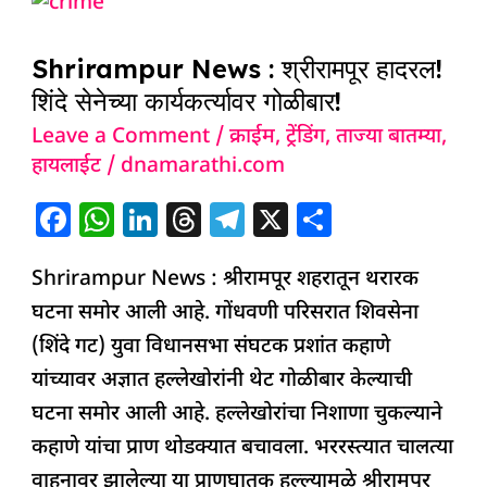
Shrirampur
o
p
News
k
Shrirampur News : श्रीरामपूर हादरल!
:
शिंदे सेनेच्या कार्यकर्त्यावर गोळीबार!
श्रीरामपूर
Leave a Comment
/
क्राईम
,
ट्रेंडिंग
,
ताज्या बातम्या
,
हादरल!
हायलाईट
/
dnamarathi.com
शिंदे
सेनेच्या
F
W
Li
T
T
X
S
कार्यकर्त्यावर
a
h
n
h
el
h
गोळीबार!
Shrirampur News : श्रीरामपूर शहरातून थरारक
c
at
k
re
e
ar
घटना समोर आली आहे. गोंधवणी परिसरात शिवसेना
e
s
e
a
g
e
(शिंदे गट) युवा विधानसभा संघटक प्रशांत कहाणे
b
A
dI
d
ra
यांच्यावर अज्ञात हल्लेखोरांनी थेट गोळीबार केल्याची
o
p
n
s
m
घटना समोर आली आहे. हल्लेखोरांचा निशाणा चुकल्याने
o
p
कहाणे यांचा प्राण थोडक्यात बचावला. भररस्त्यात चालत्या
k
वाहनावर झालेल्या या प्राणघातक हल्ल्यामुळे श्रीरामपूर