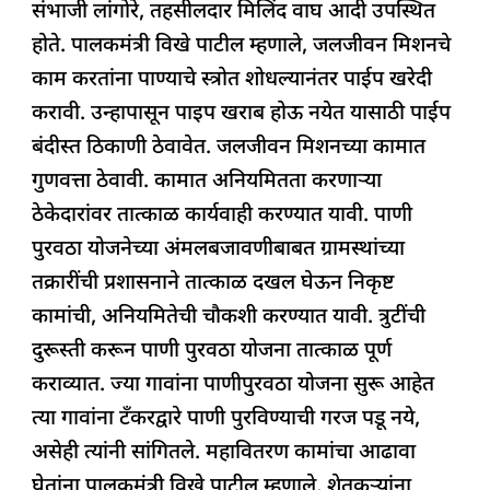
संभाजी लांगोरे, तहसीलदार मिलिंद वाघ आदी उपस्थित
होते. पालकमंत्री विखे पाटील म्हणाले, जलजीवन मिशनचे
काम करतांना पाण्याचे स्त्रोत शोधल्यानंतर पाईप खरेदी
करावी. उन्हापासून पाइप खराब होऊ नयेत यासाठी पाईप
बंदीस्त ठिकाणी ठेवावेत. जलजीवन मिशनच्या कामात
गुणवत्ता ठेवावी. कामात अनियमितता करणाऱ्या
ठेकेदारांवर तात्काळ कार्यवाही करण्यात यावी. पाणी
पुरवठा योजनेच्या अंमलबजावणीबाबत ग्रामस्थांच्या
तक्रारींची प्रशासनाने तात्काळ दखल घेऊन निकृष्ट
कामांची, अनियमितेची चौकशी करण्यात यावी. त्रुटींची
दुरूस्ती करून पाणी पुरवठा योजना तात्काळ पूर्ण
कराव्यात. ज्या गावांना पाणीपुरवठा योजना सुरू आहेत
त्या गावांना टँकरद्वारे पाणी पुरविण्याची गरज पडू नये,
असेही त्यांनी सांगितले. महावितरण कामांचा आढावा
घेतांना पालकमंत्री विखे पाटील म्हणाले, शेतकऱ्यांना