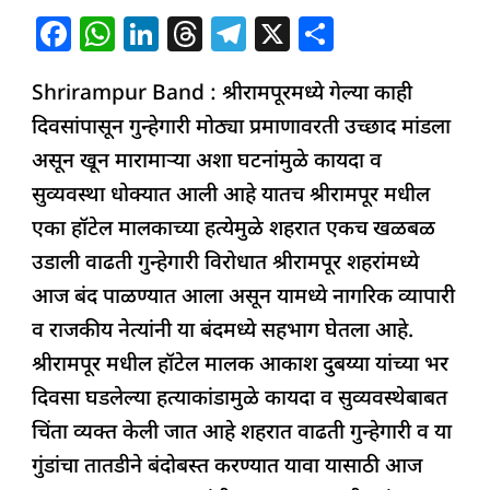
F
W
Li
T
T
X
S
a
h
n
h
el
h
Shrirampur Band : श्रीरामपूरमध्ये गेल्या काही
c
at
k
re
e
ar
दिवसांपासून गुन्हेगारी मोठ्या प्रमाणावरती उच्छाद मांडला
e
s
e
a
g
e
असून खून मारामाऱ्या अशा घटनांमुळे कायदा व
b
A
dI
d
ra
सुव्यवस्था धोक्यात आली आहे यातच श्रीरामपूर मधील
o
p
n
s
m
एका हॉटेल मालकाच्या हत्येमुळे शहरात एकच खळबळ
o
p
उडाली वाढती गुन्हेगारी विरोधात श्रीरामपूर शहरांमध्ये
k
आज बंद पाळण्यात आला असून यामध्ये नागरिक व्यापारी
व राजकीय नेत्यांनी या बंदमध्ये सहभाग घेतला आहे.
श्रीरामपूर मधील हॉटेल मालक आकाश दुबय्या यांच्या भर
दिवसा घडलेल्या हत्याकांडामुळे कायदा व सुव्यवस्थेबाबत
चिंता व्यक्त केली जात आहे शहरात वाढती गुन्हेगारी व या
गुंडांचा तातडीने बंदोबस्त करण्यात यावा यासाठी आज