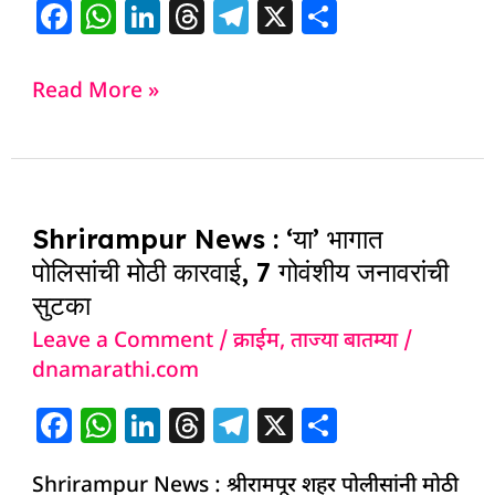
F
W
Li
T
T
X
S
a
h
n
h
el
h
c
at
k
re
e
ar
Read More »
e
s
e
a
g
e
b
A
dI
d
ra
o
p
n
s
m
Shrirampur
o
p
Shrirampur News : ‘या’ भागात
News
k
पोलिसांची मोठी कारवाई, 7 गोवंशीय जनावरांची
:
सुटका
‘या’
Leave a Comment
/
क्राईम
,
ताज्या बातम्या
/
भागात
dnamarathi.com
पोलिसांची
मोठी
F
W
Li
T
T
X
S
कारवाई,
a
h
n
h
el
h
7
Shrirampur News : श्रीरामपूर शहर पोलीसांनी मोठी