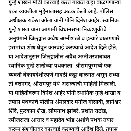
बाळगणारा
गुन्हे शाखेने मोठी कारवाई करत गावठी कट्टा बाळगणाऱ्या
e
s
e
a
g
e
इसम
एका व्यक्तीला मुद्देमालासह अटक केली आहे. पोलिस
b
A
dI
d
ra
मुद्देमालासह
अधीक्षक राकेश ओला यांनी पोनि दिनेश आहेर, स्थानिक
o
p
n
s
m
जेरबंद
गुन्हे शाखा यांना आगामी विधानसभा निवडणुकीचे
o
p
अनुषंगाने जिल्ह्यात अवैध अग्नीशस्त्रे व हत्यारे बाळगणारे
k
इसमांचा शोध घेवुन कारवाई करण्याचे आदेश दिले होते.
या आदेशानुसार जिल्ह्यातील अवैध अग्नीशस्त्राबाबत
स्थानिक गुन्हे शाखेच्या पथकाला श्रीरामपूरमध्ये एक
व्यक्ती बेकायदेशीरपणे गावठी कट्टा बाळगत असून सध्या
तो दत्तनगर, श्रीरामपूर येथे असल्याची माहिती मिळाली.
या माहितीवरून दिनेश आहेर यांनी स्थानिक गुन्हे शाखा व
तपास पथकाचे पोलीस अंमलदार मनोज गोसावी, ज्ञानेश्वर
शिंदे, फुरकान शेख, सोमनाथ झांबरे, प्रशांत राठोड,
रमीजराजा आत्तार व महादेव भांड अशांचे पथक तयार
करून संशयीतवर कारवाई करण्याचे आदेश दिले. तपास