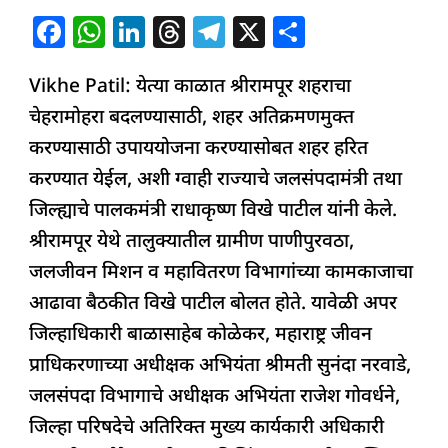
राधाकृष्ण
F
W
Li
T
T
X
S
विखे
a
h
n
h
el
h
पाटलांची
Vikhe Patil: येत्या काळात श्रीरामपूर शहराचा
c
at
k
re
e
ar
ग्वाही
चेहरामोहरा बदलण्यासाठी, शहर अतिक्रमणमुक्त
e
s
e
a
g
e
करण्यासाठी उपाययोजना करण्यासोबत शहर हरित
b
A
dI
d
ra
करण्यात येईल, अशी ग्वाही राज्याचे जलसंपदामंत्री तथा
o
p
n
s
m
जिल्ह्याचे पालकमंत्री राधाकृष्ण विखे पाटील यांनी केले.
o
p
श्रीरामपूर येथे तालुक्यातील ग्रामीण पाणीपुरवठा,
k
जलजीवन मिशन व महावितरण विभागांच्या कामकाजाचा
आढावा बैठकीत विखे पाटील बोलत होते. यावेळी अपर
जिल्हाधिकारी बाळासाहेब कोळेकर, महाराष्ट्र जीवन
प्राधिकरणाच्या अधीक्षक अभियंता श्रीमती सुनंदा नरवाडे,
जलसंपदा विभागाचे अधीक्षक अभियंता राजेश गोवर्धने,
जिल्हा परिषदेचे अतिरिक्त मुख्य कार्यकारी अधिकारी