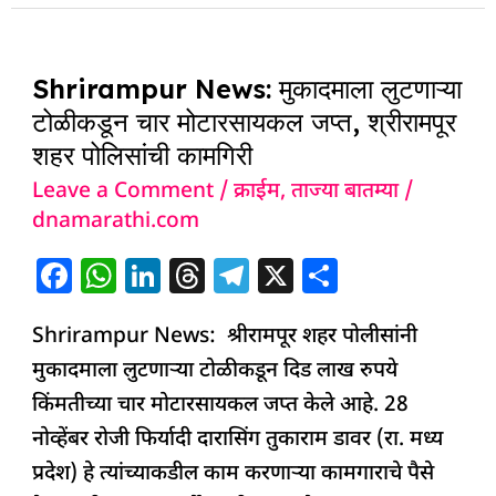
b
A
dI
d
ra
o
p
n
s
m
Shrirampur
o
p
Shrirampur News: मुकादमाला लुटणाऱ्या
News:
k
टोळीकडून चार मोटारसायकल जप्त, श्रीरामपूर
मुकादमाला
शहर पोलिसांची कामगिरी
लुटणाऱ्या
Leave a Comment
/
क्राईम
,
ताज्या बातम्या
/
टोळीकडून
dnamarathi.com
चार
मोटारसायकल
F
W
Li
T
T
X
S
जप्त,
a
h
n
h
el
h
श्रीरामपूर
Shrirampur News: श्रीरामपूर शहर पोलीसांनी
c
at
k
re
e
ar
शहर
मुकादमाला लुटणाऱ्या टोळीकडून दिड लाख रुपये
e
s
e
a
g
e
पोलिसांची
किंमतीच्या चार मोटारसायकल जप्त केले आहे. 28
b
A
dI
d
ra
कामगिरी
नोव्हेंबर रोजी फिर्यादी दारासिंग तुकाराम डावर (रा. मध्य
o
p
n
s
m
प्रदेश) हे त्यांच्याकडील काम करणाऱ्या कामगाराचे पैसे
o
p