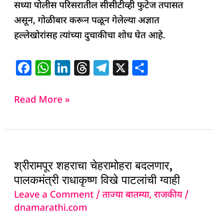
सध्या पोलीस परिसरातील सीसीटीव्ही फुटेज तपासत
असून, गोळीबार करून पळून गेलेल्या अज्ञात
हल्लेखोरांसह त्यांच्या दुचाकीचा शोध घेत आहे.
F
W
Li
T
T
X
S
a
h
n
h
el
h
c
at
k
re
e
ar
Read More »
e
s
e
a
g
e
b
A
dI
d
ra
o
p
n
s
m
श्रीरामपूर
o
p
श्रीरामपूर शहराचा चेहरामोहरा बदलणार,
शहराचा
k
पालकमंत्री राधाकृष्ण विखे पाटलांची ग्वाही
चेहरामोहरा
Leave a Comment
/
ताज्या बातम्या
,
राजकीय
/
बदलणार,
dnamarathi.com
पालकमंत्री