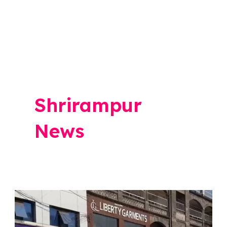
Shrirampur
News
Shrirampur
Band