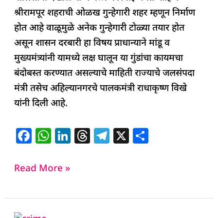
श्रीरामपूर शहराची ओळख गुन्हेगारी शहर म्हणून निर्माण
होत आहे वाळूमुळे अनेक गुन्हेगारी टोळ्या तयार होत
असून शासन दरबारी हा विषय प्राधान्याने मांडू व
मुख्यमंत्र्यांनी यामध्ये लक्ष घालून या गुंडांचा कायमचा
बंदोबस्त करण्यात असल्याचे माहिती राज्याचे जलसंपदा
मंत्री तसेच अहिल्यानगरचे पालकमंत्री राधाकृष्ण विखे
यांनी दिली आहे.
F
W
Li
T
T
X
S
a
h
n
h
el
h
c
at
k
re
e
ar
Read More »
e
s
e
a
g
e
b
A
dI
d
ra
o
p
n
s
m