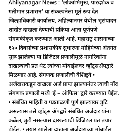
Ahilyanagar News : ‘लोकाभिमुख, पारदर्शक व
c
at
k
re
e
ar
गतीमान प्रशासन’ या संकल्पनेला मूर्त रूप देत
e
s
e
a
g
e
जिल्हाधिकारी कार्यालय, अहिल्यानगर येथील भूसंपादन
b
A
dI
d
ra
शाखेत दाखला देण्याची प्रक्रिया आता पूर्णपणे
o
p
n
s
m
संगणकीकृत करण्यात आली आहे. महाराष्ट्र शासनाच्या
o
p
१५० दिवसांच्या प्रशासकीय सुधारणा मोहिमेच्या अंतर्गत
k
सुरू झालेल्या या डिजिटल प्रणालीमुळे नागरिकांना
दाखल्याची प्रत थेट त्यांच्या मोबाईलवर व्हॉट्सअ‍ॅपद्वारे
मिळणार आहे. संगणक प्रणालीची वैशिष्ट्ये •
अर्जदाराकडून दाखला अर्ज प्राप्त झाल्यानंतर त्याची नोंद
संगणक प्रणाली मध्ये ‘ई – ऑफिस’ द्वारे करण्यात येईल.
• संबंधित माहिती व पडताळणी पूर्ण झाल्यावर त्रुटि
असल्यास तसे व्हॉट्स ॲपद्वारे संबधित अर्जदार यांना
कळेल, त्रुटी नसल्यास दाखल्याची डिजिटल प्रत तयार
होईल. • तयार झालेला दाखला अर्जदाराच्या मोबाईल