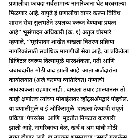
प्रणालीचा फायदा सर्वसामान्य नागरिकांना थेट घरबसल्या
मिळणार आहे. यापुढे ई प्रणालीचा वापर करून विविध
शासन सेवा सुलभतेने उपलब्ध करून देण्याचा प्रयत्न
आहे” भूसंपादन अधिकारी (क्र. १) अतुल चोरमारे
म्हणाले, “भूसंपादन शाखेत दाखला वितरण प्रक्रिया
नागरिकांसाठी सर्वाधिक मागणीची सेवा आहे. या प्रक्रियेला
डिजिटल स्वरूप दिल्यामुळे पारदर्शकता, गती आणि
जबाबदारीत मोठी वाढ झाली आहे. आता अर्जदारांना
कार्यालयात (अर्ज करण्या व्यतिरिक्त) येण्याची
आवश्यकता राहणार नाही . दाखला तयार झाल्यानंतर तो
काही क्षणांतच त्यांच्या मोबाईलवर व्हॉट्सअ‍ॅपद्वारे पोहचेल.
या प्रणालीमुळे व ई ऑफिसमुळे दाखला देण्याची संपूर्ण
प्रक्रिया ‘पेपरलेस’ आणि ‘मुदतीत निपटारा करणारी’
झाली आहे. नागरिकांचा वेळ, खर्च व श्रम यांची मोठी
बचत होणार आहे. हा उपक्रम शासनाच्या “स्मार्ट गव्हर्नन्स