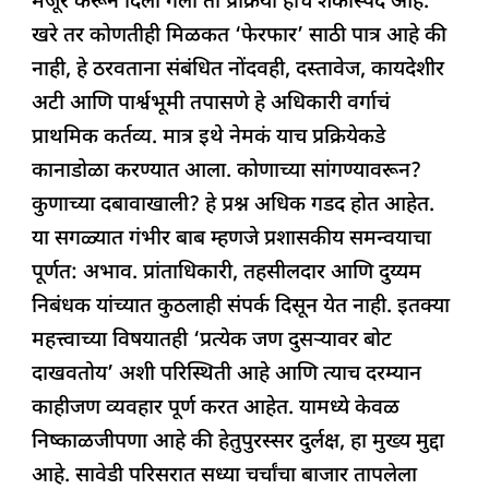
मंजूर करून दिला गेला ती प्रक्रिया हीच शंकास्पद आहे.
खरे तर कोणतीही मिळकत ‘फेरफार’ साठी पात्र आहे की
नाही, हे ठरवताना संबंधित नोंदवही, दस्तावेज, कायदेशीर
अटी आणि पार्श्वभूमी तपासणे हे अधिकारी वर्गाचं
प्राथमिक कर्तव्य. मात्र इथे नेमकं याच प्रक्रियेकडे
कानाडोळा करण्यात आला. कोणाच्या सांगण्यावरून?
कुणाच्या दबावाखाली? हे प्रश्न अधिक गडद होत आहेत.
या सगळ्यात गंभीर बाब म्हणजे प्रशासकीय समन्वयाचा
पूर्णत: अभाव. प्रांताधिकारी, तहसीलदार आणि दुय्यम
निबंधक यांच्यात कुठलाही संपर्क दिसून येत नाही. इतक्या
महत्त्वाच्या विषयातही ‘प्रत्येक जण दुसऱ्यावर बोट
दाखवतोय’ अशी परिस्थिती आहे आणि त्याच दरम्यान
काहीजण व्यवहार पूर्ण करत आहेत. यामध्ये केवळ
निष्काळजीपणा आहे की हेतुपुरस्सर दुर्लक्ष, हा मुख्य मुद्दा
आहे. सावेडी परिसरात सध्या चर्चांचा बाजार तापलेला