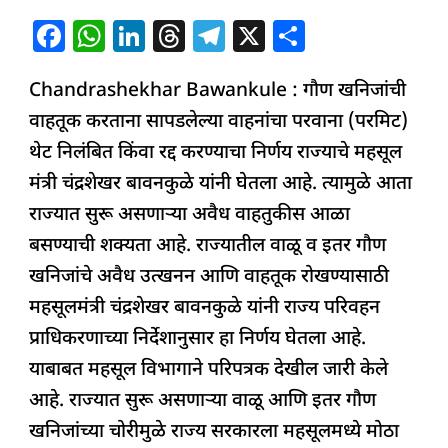
F
W
Li
T
T
X
S
a
h
n
h
el
h
Chandrashekhar Bawankule : गौण खनिजांची
c
at
k
re
e
ar
वाहतूक करताना सापडलेल्या वाहनांचा परवाना (परमिट)
e
s
e
a
g
e
थेट निलंबित किंवा रद्द करण्याचा निर्णय राज्याचे महसूल
b
A
dI
d
ra
मंत्री चंद्रशेखर बावनकुळे यांनी घेतला आहे. त्यामुळे आता
o
p
n
s
m
राज्यात सुरू असणाऱ्या अवैध वाहतुकीस आळा
o
p
बसण्याची शक्यता आहे. राज्यातील वाळू व इतर गौण
k
खनिजांचे अवैध उत्खनन आणि वाहतूक रोखण्यासाठी
महसूलमंत्री चंद्रशेखर बावनकुळे यांनी राज्य परिवहन
प्राधिकरणाच्या निर्देशानुसार हा निर्णय घेतला आहे.
याबाबत महसूल विभागाने परिपत्रक देखील जारी केले
आहे. राज्यात सुरू असणाऱ्या वाळू आणि इतर गौण
खनिजांच्या चोरीमुळे राज्य सरकारला महसूलमध्ये मोठा