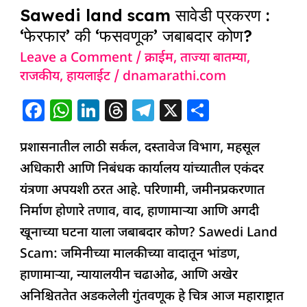
Sawedi land scam सावेडी प्रकरण :
‘फसवणूक’
‘फेरफार’ की ‘फसवणूक’ जबाबदार कोण?
जबाबदार
कोण?
Leave a Comment
/
क्राईम
,
ताज्या बातम्या
,
राजकीय
,
हायलाईट
/
dnamarathi.com
F
W
Li
T
T
X
S
a
h
n
h
el
h
प्रशासनातील लाठी सर्कल, दस्तावेज विभाग, महसूल
c
at
k
re
e
ar
अधिकारी आणि निबंधक कार्यालय यांच्यातील एकंदर
e
s
e
a
g
e
यंत्रणा अपयशी ठरत आहे. परिणामी, जमीनप्रकरणात
b
A
dI
d
ra
निर्माण होणारे तणाव, वाद, हाणामाऱ्या आणि अगदी
o
p
n
s
m
खूनाच्या घटना याला जबाबदार कोण? Sawedi Land
o
p
Scam: जमिनीच्या मालकीच्या वादातून भांडण,
k
हाणामाऱ्या, न्यायालयीन चढाओढ, आणि अखेर
अनिश्चिततेत अडकलेली गुंतवणूक हे चित्र आज महाराष्ट्रात