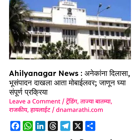
:
अनेकांना
दिलासा,
भूसंपादन
दाखला
आता
मोबाईलवर;
जाणून
Ahilyanagar News : अनेकांना दिलासा,
घ्या
भूसंपादन दाखला आता मोबाईलवर; जाणून घ्या
संपूर्ण
संपूर्ण प्रक्रिया
प्रक्रिया
Leave a Comment
/
ट्रेंडिंग
,
ताज्या बातम्या
,
राजकीय
,
हायलाईट
/
dnamarathi.com
F
W
Li
T
T
X
S
a
h
n
h
el
h