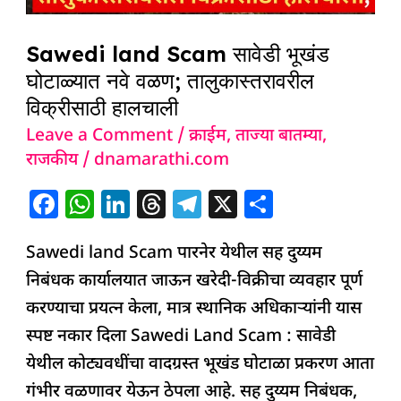
वळण;
Sawedi land Scam सावेडी भूखंड
तालुकास्तरावरील
घोटाळ्यात नवे वळण; तालुकास्तरावरील
विक्रीसाठी
विक्रीसाठी हालचाली
हालचाली
Leave a Comment
/
क्राईम
,
ताज्या बातम्या
,
राजकीय
/
dnamarathi.com
F
W
Li
T
T
X
S
a
h
n
h
el
h
Sawedi land Scam पारनेर येथील सह दुय्यम
c
at
k
re
e
ar
निबंधक कार्यालयात जाऊन खरेदी-विक्रीचा व्यवहार पूर्ण
e
s
e
a
g
e
करण्याचा प्रयत्न केला, मात्र स्थानिक अधिकाऱ्यांनी यास
b
A
dI
d
ra
स्पष्ट नकार दिला Sawedi Land Scam : सावेडी
o
p
n
s
m
येथील कोट्यवधींचा वादग्रस्त भूखंड घोटाळा प्रकरण आता
o
p
गंभीर वळणावर येऊन ठेपला आहे. सह दुय्यम निबंधक,