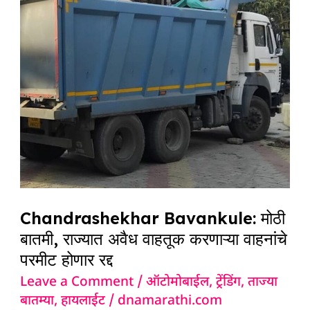
मोठी
बातमी,
राज्यात
अवैध
वाहतूक
करणाऱ्या
वाहनांचे
परमीट
होणार
रद्द
Chandrashekhar Bavankule: मोठी
बातमी, राज्यात अवैध वाहतूक करणाऱ्या वाहनांचे
परमीट होणार रद्द
Leave a Comment
/
ऑटोमोबाईल
,
ट्रेंडिंग
,
ताज्या
बातम्या
,
हायलाईट
/
dnamarathi.com