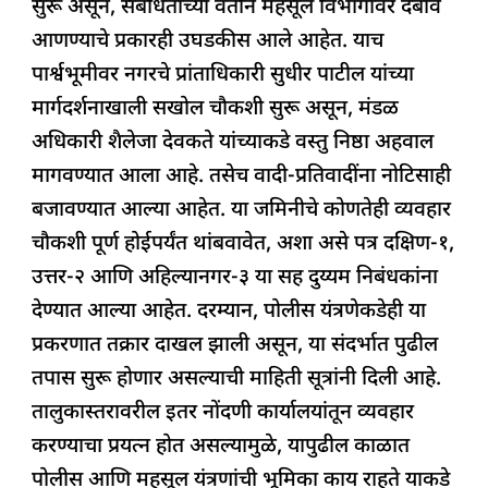
सुरू असून, संबंधितांच्या वतीने महसूल विभागावर दबाव
आणण्याचे प्रकारही उघडकीस आले आहेत. याच
पार्श्वभूमीवर नगरचे प्रांताधिकारी सुधीर पाटील यांच्या
मार्गदर्शनाखाली सखोल चौकशी सुरू असून, मंडळ
अधिकारी शैलेजा देवकते यांच्याकडे वस्तु निष्ठा अहवाल
मागवण्यात आला आहे. तसेच वादी-प्रतिवादींना नोटिसाही
बजावण्यात आल्या आहेत. या जमिनीचे कोणतेही व्यवहार
चौकशी पूर्ण होईपर्यंत थांबवावेत, अशा असे पत्र दक्षिण-१,
उत्तर-२ आणि अहिल्यानगर-३ या सह दुय्यम निबंधकांना
देण्यात आल्या आहेत. दरम्यान, पोलीस यंत्रणेकडेही या
प्रकरणात तक्रार दाखल झाली असून, या संदर्भात पुढील
तपास सुरू होणार असल्याची माहिती सूत्रांनी दिली आहे.
तालुकास्तरावरील इतर नोंदणी कार्यालयांतून व्यवहार
करण्याचा प्रयत्न होत असल्यामुळे, यापुढील काळात
पोलीस आणि महसूल यंत्रणांची भूमिका काय राहते याकडे