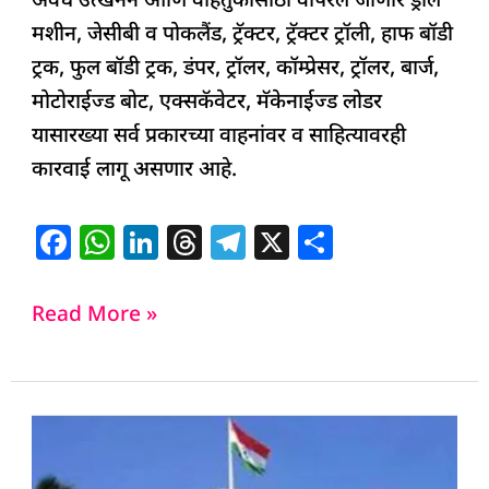
अवैध उत्खनन आणि वाहतुकीसाठी वापरले जाणारे ड्रील
मशीन, जेसीबी व पोकलैंड, ट्रॅक्टर, ट्रॅक्टर ट्रॉली, हाफ बॉडी
ट्रक, फुल बॉडी ट्रक, डंपर, ट्रॉलर, कॉम्प्रेसर, ट्रॉलर, बार्ज,
मोटोराईज्ड बोट, एक्सकॅवेटर, मॅकेनाईज्ड लोडर
यासारख्या सर्व प्रकारच्या वाहनांवर व साहित्यावरही
कारवाई लागू असणार आहे.
F
W
Li
T
T
X
S
a
h
n
h
el
h
c
at
k
re
e
ar
Read More »
e
s
e
a
g
e
b
A
dI
d
ra
o
p
n
s
m
Ahilyanagar
o
p
News
k