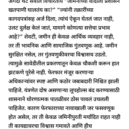
अगदी थेट सवाल विचारतोय “जमिनीच्या वादाला प्रशासन
खतपाणी घालतंय का?” “ज्यांनी तक्रारींच्या
कागदपत्रांसह अर्ज दिला, त्यांचं ऐकून घेतलं जात नाही,
उलट दुर्लक्ष केलं जातं, यामागे कोणत्या सत्तेचा प्रभाव
आहे?” शेवटी, जमीन ही केवळ आर्थिक व्यवहार नाही,
तर ती भावनिक आणि सामाजिक गुंतवणूक आहे. जमीन
सुरक्षित नसेल, तर गुंतवणुकीवरचा विश्वासच उडतो.
त्यामुळे सावेडीतील प्रकरणातून केवळ चौकशी करून हात
झटकणे पुरेसे नाही. फेरफार मंजूर करणाऱ्या
अधिकाऱ्यांवर स्पष्ट आणि कठोर जबाबदारी निश्चित झाली
पाहिजे. यंत्रणेत दोष असणाऱ्या लूपहोल्स बंद करण्यासाठी
शासनाने धोरणात्मक पातळीवर ठोस पावलं उचलली
पाहिजेत. कारण फेरफाराच्या नावाखाली जर फसवणूक
होत असेल, तर ती केवळ जमिनीपुरती मर्यादित राहत नाही
ती कायद्यावरचा विश्वास गमावते आणि हीच