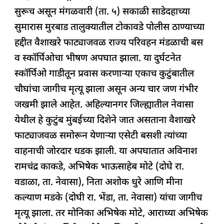
e
s
e
a
g
e
सुरूच असून मंगळवारी (ता. ५) सकाळी साडेदहाच्या
b
A
dI
d
ra
सुमारास मुरबाड तालुक्यातील टोकावडे पोलीस ठाण्याच्या
o
p
n
s
m
हद्दीत वैशाखरे फाट्याजवळ राज्य परिवहन मंडळाची बस
o
p
व स्कॉर्पिओचा भीषण अपघात झाला. या दुर्घटनेत
k
स्कॉर्पिओ गाडीतून प्रवास करणाऱ्या एकाच कुटुंबातील
चौघांचा जागीच मृत्यू झाला असून अन्य चार जण गंभीर
जखमी झाले आहेत. अहिल्यानगर जिल्ह्यातील नेवासा
येथील हे कुटुंब मुंबईच्या दिशेने जात असताना वैशाखरे
फाट्याजवळ समोरून येणाऱ्या एसेटी बसशी त्यांच्या
वाहनाची जोरदार धडक झाली. या अपघातात अविनाश
रामचंद्र काकडे, अभिषेक भाऊसाहेब मोटे (दोघे रा.
वडाळा, ता. नेवासा), निता अशोक धुरे आणि मीना
कल्याण मडके (दोघी रा. भेंडा, ता. नेवासा) यांचा जागीच
मृत्यू झाला. तर मोनिका अभिषेक मोटे, आराध्या अभिषेक