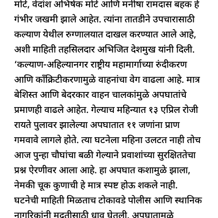
मोटे, वेदांश अभिषेक मोटे आणि मनीषा रामदास बहक हे
गंभीर जखमी झाले आहेत. त्यांना तातडीने उपचारासाठी
कल्याण येथील रुग्णालयात दाखल करण्यात आले आहे,
अशी माहिती तहसिलदार अभिजित देशमुख यांनी दिली.
‘कल्याण-अहिल्यानगर राष्ट्रीय महामार्गाच्या रुंदीकरण
आणि काँक्रिटीकरणामुळे वाहनांचा वेग वाढला आहे. मात्र
बेशिस्त आणि बेदरकार वाहन चालकांमुळे अपघातांचे
प्रमाणही वाढले आहेत. गेल्याच महिन्यात १३ एप्रिल रोजी
रायते पुलावर झालेल्या अपघातात ११ जणांना प्राण
गमवावे लागले होते. त्या घटनेला महिना उलटत नाही तोच
आज पुन्हा चौघांचा बळी गेल्याने प्रवाशांच्या सुरक्षिततेचा
प्रश्न ऐरणीवर आला आहे. हा अपघात कशामुळे झाला,
नेमकी चूक कुणाची हे मात्र स्पष्ट होऊ शकले नाही.
घटनेची माहिती मिळताच टोकावडे पोलीस आणि स्थानिक
नागरिकांनी मदतीसाठी धाव घेतली. अपघातामुळे