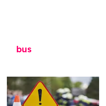
bus
Ahilyanagar
Accident:
मुरबाडमध्ये
बस