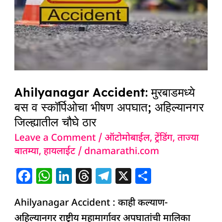
व
स्कॉर्पिओचा
भीषण
अपघात;
अहिल्यानगर
जिल्ह्यातील
Ahilyanagar Accident: मुरबाडमध्ये
चौघे
बस व स्कॉर्पिओचा भीषण अपघात; अहिल्यानगर
ठार
जिल्ह्यातील चौघे ठार
Leave a Comment
/
ऑटोमोबाईल
,
ट्रेंडिंग
,
ताज्या
बातम्या
,
हायलाईट
/
dnamarathi.com
F
W
Li
T
T
X
S
a
h
n
h
el
h
Ahilyanagar Accident : काही कल्याण-
c
at
k
re
e
ar
अहिल्यानगर राष्ट्रीय महामार्गावर अपघातांची मालिका