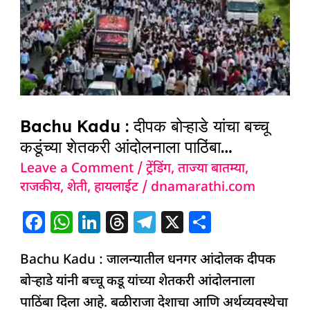
बोऱ्हाडे
यांचा
बच्चू
कडूंच्या
शेतकरी
आंदोलनाला
Bachu Kadu : दीपक बोऱ्हाडे यांचा बच्चू
पाठिंबा…
कडूंच्या शेतकरी आंदोलनाला पाठिंबा…
Leave a Comment
/
ट्रेंडिंग
,
ताज्या बातम्या
,
राजकीय
,
शेती
,
हायलाईट
/
dnamarathi.com
F
W
Li
T
T
X
S
a
h
n
h
el
h
Bachu Kadu : जालन्यातील धनगर आंदोलक दीपक
c
at
k
re
e
ar
बोऱ्हाडे यांनी बच्चू कडू यांच्या शेतकरी आंदोलनाला
e
s
e
a
g
e
पाठिंबा दिला आहे. बळीराजा देशाचा आणि अर्थव्यवस्थेचा