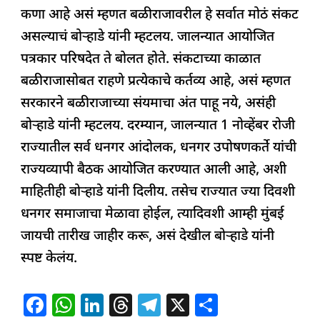
b
A
dI
d
ra
कणा आहे असं म्हणत बळीराजावरील हे सर्वात मोठं संकट
o
p
n
s
m
असल्याचं बोऱ्हाडे यांनी म्हटलय. जालन्यात आयोजित
o
p
पत्रकार परिषदेत ते बोलत होते. संकटाच्या काळात
k
बळीराजासोबत राहणे प्रत्येकाचे कर्तव्य आहे, असं म्हणत
सरकारने बळीराजाच्या संयमाचा अंत पाहू नये, असंही
बोऱ्हाडे यांनी म्हटलय. दरम्यान, जालन्यात 1 नोव्हेंबर रोजी
राज्यातील सर्व धनगर आंदोलक, धनगर उपोषणकर्ते यांची
राज्यव्यापी बैठक आयोजित करण्यात आली आहे, अशी
माहितीही बोऱ्हाडे यांनी दिलीय. तसेच राज्यात ज्या दिवशी
धनगर समाजाचा मेळावा होईल, त्यादिवशी आम्ही मुंबई
जायची तारीख जाहीर करू, असं देखील बोऱ्हाडे यांनी
स्पष्ट केलंय.
F
W
Li
T
T
X
S