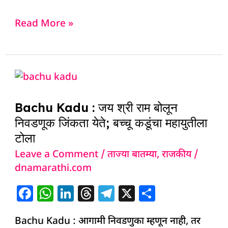
a
h
n
h
el
h
c
at
k
re
e
ar
Read More »
e
s
e
a
g
e
b
A
dI
d
ra
o
p
n
s
m
Bachu
o
p
Kadu
k
Bachu Kadu : जय श्री राम बोलून
:
निवडणूक जिंकता येते; बच्चू कडूंचा महायुतीला
जय
टोला
श्री
Leave a Comment
/
ताज्या बातम्या
,
राजकीय
/
राम
dnamarathi.com
बोलून
निवडणूक
F
W
Li
T
T
X
S
जिंकता
a
h
n
h
el
h
येते;
Bachu Kadu : आगामी निवडणुका म्हणून नाही, तर
c
at
k
re
e
ar