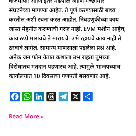
कर्जमाफी आणि इतर मेंढपाळ आणि मच्छीमार
संघटनेच्या मागण्या आहेत. ते पूर्ण करण्यासाठी बाध्य
करतील अशी रचना करत आहोत. निवडणुकीच्या काय
जास्त मेहनीत करण्याची गरज नाही. EVM मशीन आहेच,
काय ठप्पे मारायचे ते मारायचे. उभे रहायचे काय नाही ते
ठरवावे लागेल. सामान्य माणसाला पडलेला प्रश्न आहे.
अनेक जन फोन येतात कशाला उभ राहता तुमच्या
विरोधातच मतदान पडणारच आहे. त्यामुळे भाजपच्याच
कार्यालयात 10 दिवसाचा गणपती बसवणार आहे.
F
W
Li
T
T
X
S
a
h
n
h
el
h
c
at
k
re
e
ar
Read More »
e
s
e
a
g
e
b
A
dI
d
ra