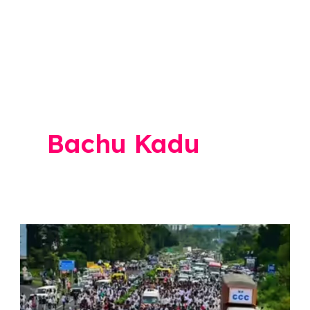
Bachu Kadu
Bachu
Kadu
:
दीपक