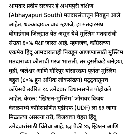
आमदार प्रदीप सरकार हे अभयपुरी दक्षिण
(Abhayapuri South) मतदारसंघातून निवडून आले
आहेत. धक्कादायक बाब म्हणजे, हा मतदारसंघ
बोंगाईगाव जिल्ह्यात येत असून येथे मुस्लिम मतदारांची
संख्या ६०% पेक्षा जास्त आहे. म्हणजेच, काँग्रेसच्या
एकमेव हिंदू आमदारालाही निवडून आणण्यासाठी मुस्लिम
मतदारांच्या कौलाची गरज भासली. तर दुसरीकडे जनेइया,
धुब्री, जलेश्वर आणि गौरिपूर यांसारख्या पूर्णतः मुस्लिम
बहुल (८०% हून अधिक लोकसंख्या) पट्ट्यातूनच
काँग्रेसचे उर्वरित १८ उमेदवार विधानसभेत पोहोचले
आहेत. केरळ: ‘ख्रिश्चन-मुस्लिम’ जोरावर विजय
केरळमध्ये काँग्रेसप्रणित यूडीएफ (UDF) ला ६३ जागा
मिळाल्या असल्या तरी, विजयाचा चेहरा हिंदू
उमेदवारांसाठी चिंतेचा आहे. ६३ पैकी ४६ ख्रिश्चन आणि