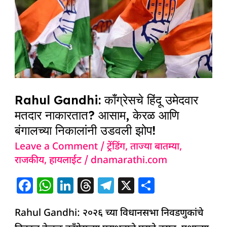
काँग्रेसचे
हिंदू
उमेदवार
मतदार
नाकारतात?
आसाम,
केरळ
Rahul Gandhi: काँग्रेसचे हिंदू उमेदवार
आणि
मतदार नाकारतात? आसाम, केरळ आणि
बंगालच्या
बंगालच्या निकालांनी उडवली झोप!
निकालांनी
Leave a Comment
/
ट्रेंडिंग
,
ताज्या बातम्या
,
उडवली
राजकीय
,
हायलाईट
/
dnamarathi.com
झोप!
F
W
Li
T
T
X
S
a
h
n
h
el
h
Rahul Gandhi: २०२६ च्या विधानसभा निवडणुकांचे
c
at
k
re
e
ar