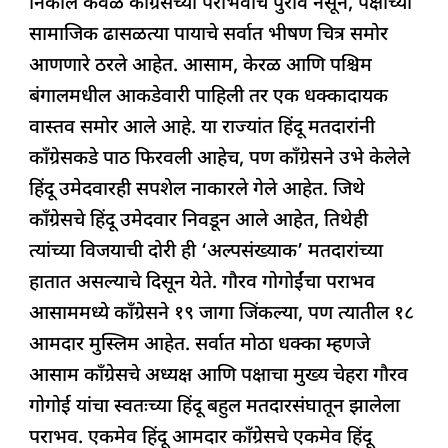
निकाल केवळ काँग्रेसच्या पराभवाचे पुरावे नसून, पक्षाच्या
e
s
e
a
g
e
सामाजिक ढासळत्या पायाचे सर्वात भीषण चित्र समोर
b
A
dI
d
ra
आणणारे ठरले आहेत. आसाम, केरळ आणि पश्चिम
o
p
n
s
m
बंगालमधील आकडेवारी पाहिली तर एक धक्कादायक
o
p
वास्तव समोर आले आहे. या राज्यांत हिंदू मतदारांनी
k
काँग्रेसकडे पाठ फिरवली आहेच, पण काँग्रेसने उभे केलेले
हिंदू उमेदवारही सपशेल नाकारले गेले आहेत. जिथे
काँग्रेसचे हिंदू उमेदवार निवडून आले आहेत, तिथेही
त्यांच्या विजयाची दोरी ही ‘अल्पसंख्याक’ मतदारांच्या
हातात असल्याचे दिसून येते. गौरव गोगोईंचा पराभव
आसाममध्ये काँग्रेसने १९ जागा जिंकल्या, पण त्यातील १८
आमदार मुस्लिम आहेत. सर्वात मोठा धक्का म्हणजे
आसाम काँग्रेसचे अध्यक्ष आणि पक्षाचा मुख्य चेहरा गौरव
गोगोई यांचा स्वतःच्या हिंदू बहुल मतदारसंघातून झालेला
पराभव. एकमेव हिंदू आमदार काँग्रेसचे एकमेव हिंदू