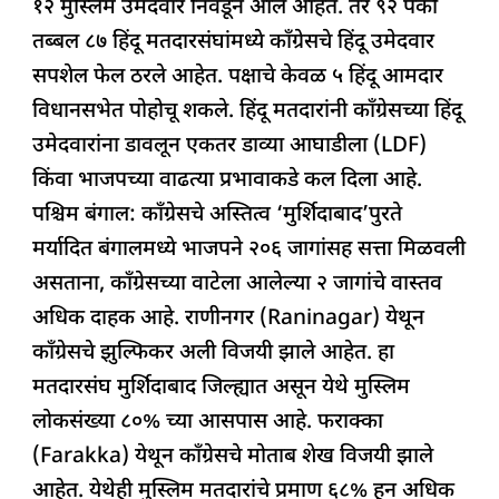
१२ मुस्लिम उमेदवार निवडून आले आहेत. तर ९२ पैकी
तब्बल ८७ हिंदू मतदारसंघांमध्ये काँग्रेसचे हिंदू उमेदवार
सपशेल फेल ठरले आहेत. पक्षाचे केवळ ५ हिंदू आमदार
विधानसभेत पोहोचू शकले. हिंदू मतदारांनी काँग्रेसच्या हिंदू
उमेदवारांना डावलून एकतर डाव्या आघाडीला (LDF)
किंवा भाजपच्या वाढत्या प्रभावाकडे कल दिला आहे.
पश्चिम बंगाल: काँग्रेसचे अस्तित्व ‘मुर्शिदाबाद’पुरते
मर्यादित बंगालमध्ये भाजपने २०६ जागांसह सत्ता मिळवली
असताना, काँग्रेसच्या वाटेला आलेल्या २ जागांचे वास्तव
अधिक दाहक आहे. राणीनगर (Raninagar) येथून
काँग्रेसचे झुल्फिकर अली विजयी झाले आहेत. हा
मतदारसंघ मुर्शिदाबाद जिल्ह्यात असून येथे मुस्लिम
लोकसंख्या ८०% च्या आसपास आहे. फराक्का
(Farakka) येथून काँग्रेसचे मोताब शेख विजयी झाले
आहेत. येथेही मुस्लिम मतदारांचे प्रमाण ६८% हून अधिक