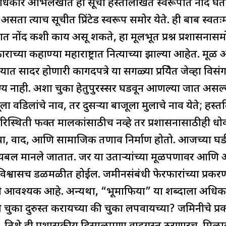
अधिकार अभिलेखात ही सूची हस्तलिखित स्वरूपात नांद घेत
ा त्याच सूचीत प्रिंटेड स्वरूप समोर येते. ही बाब स्वत
ूपात नोंद कशी काय असू शकते, हा मूलभूत प्रश्न प्रशासना
राच्या कहाण्या महाराष्ट्रात नित्याच्या झाल्या आहेत. मू
त सादर होणारी कागदपत्रे या सगळ्या प्रक्रियेत जेव्हा विसंगत
योग्य नाही. अशा चुका हेतुपुरस्सर घडवून आणल्या जात अस
ूला वडिलांचे नाव, तर दुसऱ्या बाजूला मुलाचे नाव येते; हस्
स्थिती फक्त मालकांसाठीच नव्हे तर प्रशासनासाठीही धो
या, वाद, आणि सामाजिक तणाव निर्माण होतो. आजच्या घडी
बायबल मानले जातात. जर या उताऱ्यांच्या मूळपणावर आणि अध
 विश्वासच डळमळीत होईल. जमीनसंबंधी फेरफारांच्या प्रकरणा
े आवश्यक आहे. अन्यथा, “भूमाफिया” या शब्दाला अधि
की चुका दुरुस्त करायच्या की चुका लपवायच्या? जमिनीचे