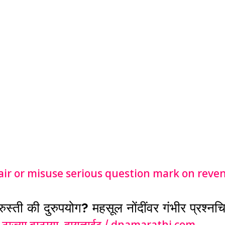
ुस्ती की दुरुपयोग? महसूल नोंदींवर गंभीर प्रश्नचि