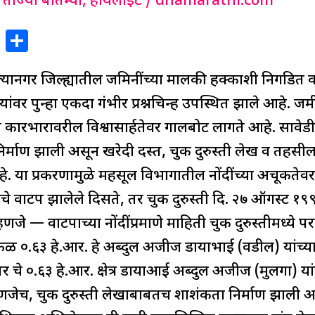
,
ताज्या बातम्या
,
हायलाईट
/
dnamarathi.com
X
S
h
्यानगर जिल्ह्यातील जमिनींच्या मालकी हक्काशी निगडित वा
ar
e
र पुन्हा एकदा गंभीर प्रश्नचिन्ह उपस्थित झाले आहे. जमीनस
कारभारावरील विश्वासार्हतेवर गालबोट लागते आहे. सावेडी य
िर्माण झाली असून खरेदी दस्त, चुक दुरुस्ती लेख व तहसील
. या प्रकरणामुळे महसूल विभागातील नोंदींच्या अचूकतेवर प्
चे वाटप झालेले दिसते, तर चुक दुरुस्ती दि. २७ ऑगस्ट १९
हणजे — वाटपाच्या नोंदींप्रमाणे माहिती चुक दुरुस्तीमध्ये प
षेत्रफळ ०.६३ हे.आर. हे अब्दुल अजीज डायाभाई (वडील) यांच्य
४९/बर चे ०.६३ हे.आर. क्षेत्र डायाआई अब्दुल अजीज (मुलगा) य
णजेच, चुक दुरुस्ती लेखाबाबतच शाशंकता निर्माण झाली आहे. 