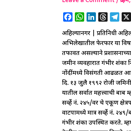
दुरुस्ती
Leave a Comment
/
क्राईम
की
F
W
Li
T
T
दुरुपयोग?
a
h
n
h
el
महसूल
अहिल्यानगर | प्रतिनिधी अहिल
c
at
k
re
e
नोंदींवर
e
s
e
a
g
अभिलेखातील फेरफार या विषयांव
गंभीर
b
A
dI
d
ra
तफावत असल्याने प्रशासनाच्या 
प्रश्नचिन्ह
o
p
n
s
m
जमीन व्यवहारात गंभीर शंका न
o
p
नोंदींमध्ये विसंगती आढळत आहे
k
दि. १३ जुलै १९९२ रोजी जमिनी
यातील सर्वात महत्त्वाची बाब म्
सर्व्हे नं. २४५/वर चे एकूण क्
वाटपामध्ये मात्र सर्व्हे नं. २
गंभीर शंका उपस्थित करते. म्ह