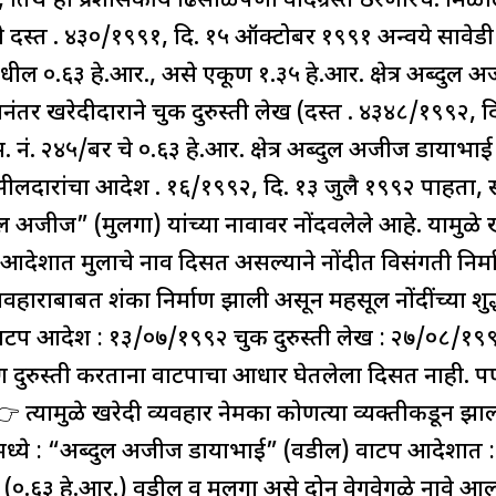
े, तिथे ही प्रशासकीय ढिसाळपणा वादग्रस्त ठरणारच. मिळाल
 दस्त क्र. ४३०/१९९१, दि. १५ ऑक्टोबर १९९१ अन्वये सावेड
ील ०.६३ हे.आर., असे एकूण १.३५ हे.आर. क्षेत्र अब्दुल 
नंतर खरेदीदाराने चुक दुरुस्ती लेख (दस्त क्र. ४३४८/१९९२
नं. २४५/बर चे ०.६३ हे.आर. क्षेत्र अब्दुल अजीज डायाभाई य
सीलदारांचा आदेश क्र. १६/१९९२, दि. १३ जुलै १९९२ पाहता,
्दुल अजीज” (मुलगा) यांच्या नावावर नोंदवलेले आहे. यामुळे
 आदेशात मुलाचे नाव दिसत असल्याने नोंदीत विसंगती निर्
ाराबाबत शंका निर्माण झाली असून महसूल नोंदींच्या शुद्धते
ाटप आदेश : १३/०७/१९९२ चुक दुरुस्ती लेख : २७/०८/१९९२
 दुरुस्ती करताना वाटपाचा आधार घेतलेला दिसत नाही.
 त्यामुळे खरेदी व्यवहार नेमका कोणत्या व्यक्तीकडून झा
ीमध्ये : “अब्दुल अजीज डायाभाई” (वडील) वाटप आदेशात
(०.६३ हे.आर.) वडील व मुलगा असे दोन वेगवेगळे नावे आल्या