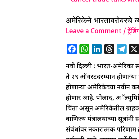
भारताबरोबरचे
अमेरिकेने भारताबरोबरचे व्य
व्यापार
चर्चा
Leave a Comment
/
ट्रेंडिं
रद्द;
F
W
Li
T
T
भारताची
a
h
n
h
el
तीव्र
नवी दिल्ली : भारत-अमेरिका सं
c
at
k
re
e
नाराजी
e
s
e
a
g
ते २९ ऑगस्टदरम्यान होणाऱ्या द
b
A
dI
d
ra
होणाऱ्या अमेरिकेच्या नवीन कस्ट
o
p
n
s
m
होणार आहे. पोलाद, अॅल्युमिन
o
p
चिंता असून अमेरिकेतील ग्राहक
k
वाणिज्य मंत्रालयाच्या सूत्रां
संबंधांवर नकारात्मक परिणाम 