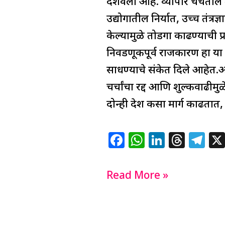
दर्शवली आहे. व्यापार चर्चेतील 
उद्योगातील निर्यात, उच्च तंत्रज
केल्यामुळे तोडगा काढण्याची प्रक
निवडणूकपूर्व राजकारण हा या न
साधण्याचे संकेत दिले आहेत.अम
चर्चांचा रद्द आणि शुल्कवाढीम
दोन्ही देश कसा मार्ग काढतात
F
W
Li
T
T
a
h
n
h
el
c
at
k
re
e
Read More »
e
s
e
a
g
b
A
dI
d
ra
o
p
n
s
m