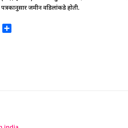
ी पत्रकानुसार जमीन वडिलांकडे होती.
X
S
h
ar
e