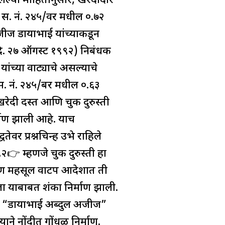
ेल्या माहितीनुसार, खरेदीदार
ी स. नं. २४५/वर मधील ०.७२
अजीज डायाभाई यांच्याकडून
, दि. २७ ऑगस्ट १९९२) निबंधक
ांच्या वाट्याचे असल्याचे
 स. नं. २४५/बर मधील ०.६३
 खरेदी दस्त आणि चुक दुरुस्ती
माण झाली आहे. याच
वर प्रश्नचिन्ह उभे राहिले
👉 म्हणजे चुक दुरुस्ती हा
 पण महसूल वाटप आदेशात ती
ला याबाबत शंका निर्माण झाली.
 : “डायाभाई अब्दुल अजीज”
ने नोंदीत गोंधळ निर्माण.