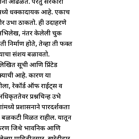
ाना आढळते. परंतु सरकारी
ःमध्ये धक्कादायक आहे. एकाच
समोर उभा ठाकतो. ही उदाहरणे
ळ अभिलेख, नंतर केलेली चुक
ी निर्माण होते, तेव्हा ती फक्त
ल्याचा संशय बळावतो.
तलिखित सूची आणि प्रिंटेड
क्याची आहे. कारण या
ला, रेकॉर्ड ऑफ राईट्स व
िकृततेवर प्रश्नचिन्ह उभे
ंमध्ये प्रशासनाने पारदर्शकता
क बळकटी मिळत राहील. यातून
 प्रकरण जिथे भावनिक आणि