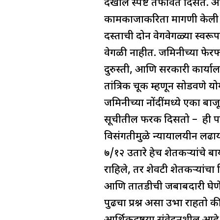
देखील स्पष्ट तफावत दिसते. 
कामकाजाकरिता मागणी केली असत
दस्ताची दोन वेगवेगळ्या स्वर
वेगळी नाहीत. जमिनीच्या फेरफा
दुरुस्ती, आणि सरकारी कार्यालया
तांत्रिक चूक म्हणून सोडवणे 
जमिनीच्या नोंदींमध्ये एका बाज
सूचीतील फरक दिसतो – ही परि
विसंगतीमुळे न्यायालयीन लढा
७/१२ उतारे हेच शेतकऱ्यांचे 
राहिले, तर शेवटी शेतकऱ्यांचा
आणि तातडीची जबाबदारी घेण
पुढचा प्रश्न असा उभा राहतो 