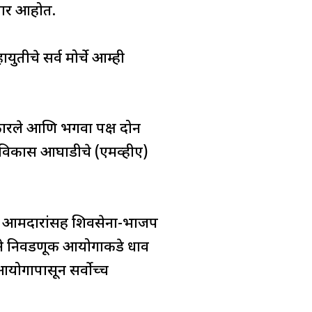
णार आहोत.
ुतीचे सर्व मोर्चे आम्ही
पुकारले आणि भगवा पक्ष दोन
ट्र विकास आघाडीचे (एमव्हीए)
या आठ आमदारांसह शिवसेना-भाजप
ाने निवडणूक आयोगाकडे धाव
आयोगापासून सर्वोच्च