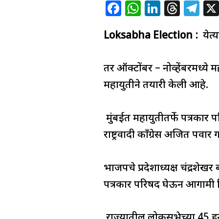
F
W
Li
T
T
a
h
n
h
el
Loksabha Election :
c
at
k
re
e
येत्
e
s
e
a
g
b
A
dI
d
ra
तर ऑक्टोंबर – नोव्हेंबरमध्ये
o
p
n
s
m
महायुतीने तयारी केली आहे.
o
p
k
मुंबईत महायुतीतर्फे पत्रका
राष्ट्रवादी काँग्रेस अजित पवा
भाजपचे प्रदेशाध्यक्ष चंद्रशेख
पत्रकार परिषद घेऊन आगामी नि
राज्यातील लोकसभेच्या 45 हू