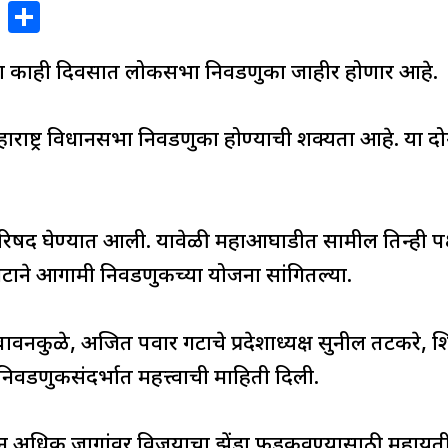
X
S
h
या काही दिवसात लोकसभा निवडणुका जाहीर होणार आहे.
ar
e
 महाराष्ट्र विधानसभा निवडणुका होण्याची शक्यता आहे. या 
र परिषद घेण्यात आली. यावेळी महाआघाडीत सामील तिन्ही
र गटाने आगामी निवडणुकीच्या योजना सांगितल्या.
र बावनकुळे, अजित पवार गटाचे प्रदेशाध्यक्ष सुनील तटकरे, शि
वडणुकीसंदर्भात महत्त्वाची माहिती दिली.
न अधिक जागांवर विजयाचा झेंडा फडकवण्यासाठी महायुतीने