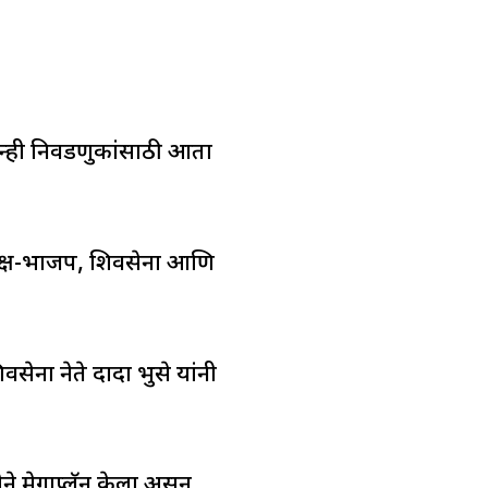
दोन्ही निवडणुकांसाठी आता
 पक्ष-भाजप, शिवसेना आणि
वसेना नेते दादा भुसे यांनी
 मेगाप्लॅन केला असून,