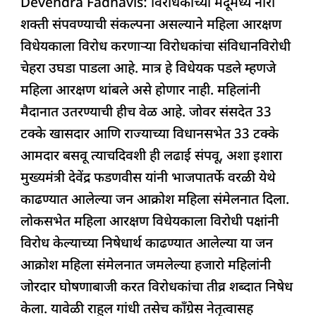
Devendra Fadnavis: विरोधकांच्या मेंदूमध्ये नारी
c
at
k
re
e
ar
शक्ती संपवण्याची संकल्पना असल्याने महिला आरक्षण
e
s
e
a
g
e
विधेयकाला विरोध करणाऱ्या विरोधकांचा संविधानविरोधी
b
A
dI
d
ra
चेहरा उघडा पाडला आहे. मात्र हे विधेयक पडले म्हणजे
o
p
n
s
m
महिला आरक्षण थांबले असे होणार नाही. महिलांनी
o
p
मैदानात उतरण्याची हीच वेळ आहे. जोवर संसदेत 33
k
टक्के खासदार आणि राज्याच्या विधानसभेत 33 टक्के
आमदार बसवू त्याचदिवशी ही लढाई संपवू, अशा इशारा
मुख्यमंत्री देवेंद्र फडणवीस यांनी भाजपातर्फे वरळी येथे
काढण्यात आलेल्या जन आक्रोश महिला संमेलनात दिला.
लोकसभेत महिला आरक्षण विधेयकाला विरोधी पक्षांनी
विरोध केल्याच्या निषेधार्थ काढण्यात आलेल्या या जन
आक्रोश महिला संमेलनात जमलेल्या हजारो महिलांनी
जोरदार घोषणाबाजी करत विरोधकांचा तीव्र शब्दात निषेध
केला. यावेळी राहुल गांधी तसेच काँग्रेस नेतृत्वासह