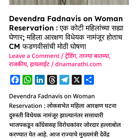
सह्या
घेणार;
Devendra Fadnavis on Woman
महिला
Reservation : एक कोटी महिलांच्या सह्या
आरक्षण
घेणार; महिला आरक्षण विधेयक नामंजूर होताच
विधेयक
CM फडणवीसांची मोठी घोषणा
नामंजूर
Leave a Comment
/
ट्रेंडिंग
,
ताज्या बातम्या
,
होताच
राजकीय
,
हायलाईट
/
dnamarathi.com
CM
F
W
Li
T
T
X
S
फडणवीसांची
a
h
n
h
el
h
मोठी
Devendra Fadnavis on Woman
c
at
k
re
e
ar
घोषणा
Reservation : लोकसभेत महिला आरक्षण घटना
e
s
e
a
g
e
दुरुस्ती विधेयक नामंजूर झाल्यानंतर सत्ताधारी
b
A
dI
d
ra
भाजपकडून काँग्रेससह विरोधकांवर जोरदार हल्लाबोल
o
p
n
s
m
करण्यात येत आहे. आज राज्याचे मुख्यमंत्री देवेंद्र