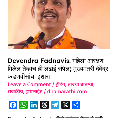
महिला
आरक्षण
मिळेल
तेव्हाच
ही
लढाई
संपेल;
मुख्यमंत्री
Devendra Fadnavis: महिला आरक्षण
देवेंद्र
मिळेल तेव्हाच ही लढाई संपेल; मुख्यमंत्री देवेंद्र
फडणवीसांचा
फडणवीसांचा इशारा
इशारा
Leave a Comment
/
ट्रेंडिंग
,
ताज्या बातम्या
,
राजकीय
,
हायलाईट
/
dnamarathi.com
F
W
Li
T
T
X
S
a
h
n
h
el
h