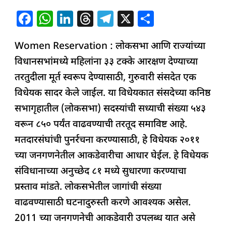
F
W
Li
T
T
X
S
a
h
n
h
el
h
Women Reservation : लोकसभा आणि राज्यांच्या
c
at
k
re
e
ar
विधानसभांमध्ये महिलांना ३३ टक्के आरक्षण देण्याच्या
e
s
e
a
g
e
तरतुदीला मूर्त स्वरूप देण्यासाठी, गुरुवारी संसदेत एक
b
A
dI
d
ra
विधेयक सादर केले जाईल. या विधेयकात संसदेच्या कनिष्ठ
o
p
n
s
m
सभागृहातील (लोकसभा) सदस्यांची सध्याची संख्या ५४३
o
p
वरून ८५० पर्यंत वाढवण्याची तरतूद समाविष्ट आहे.
k
मतदारसंघांची पुनर्रचना करण्यासाठी, हे विधेयक २०११
च्या जनगणनेतील आकडेवारीचा आधार घेईल. हे विधेयक
संविधानाच्या अनुच्छेद ८१ मध्ये सुधारणा करण्याचा
प्रस्ताव मांडते. लोकसभेतील जागांची संख्या
वाढवण्यासाठी घटनादुरुस्ती करणे आवश्यक असेल.
2011 च्या जनगणनेची आकडेवारी उपलब्ध यात असे