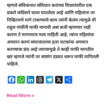
म्हणजे संविधानात संविधान करांच्या विचारांवरील एक
प्रकारे काँग्रेसने घाला घातलेला आहे आणि महिलांना तर
निश्चितपणे मागे टाकण्याचे काम त्यांनी केलंय त्यामुळे मी
राहुल गांधींनी माफी मागावी असं कधी म्हणणार नाही
कारण ते मागणारच मला माहिती आहे. त्यांना महिलांचा
अपमान करणं समाजातल्या इतर घटकांचा अपमान
करण्याचा छंद आहे त्याच्यामुळे ते काही माफी मागतील
खरं म्हणजे त्यांनी तर साष्टांग दंडवत धरून माफी मागितली
पाहिजे.
F
W
Li
T
T
X
S
a
h
n
h
el
h
c
at
k
re
e
ar
Read More »
e
s
e
a
g
e