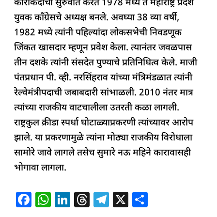
कारकिर्दीची सुरुवात करत 1978 मध्ये ते महाराष्ट्र प्रदेश
युवक काँग्रेसचे अध्यक्ष बनले. अवघ्या 38 व्या वर्षी,
1982 मध्ये त्यांनी पहिल्यांदा लोकसभेची निवडणूक
जिंकत खासदार म्हणून प्रवेश केला. त्यानंतर जवळपास
तीन दशके त्यांनी संसदेत पुण्याचे प्रतिनिधित्व केले. माजी
पंतप्रधान पी. व्ही. नरसिंहराव यांच्या मंत्रिमंडळात त्यांनी
रेल्वेमंत्रीपदाची जबाबदारी सांभाळली. 2010 नंतर मात्र
त्यांच्या राजकीय वाटचालीला उतरती कळा लागली.
राष्ट्रकुल क्रीडा स्पर्धा घोटाळ्याप्रकरणी त्यांच्यावर आरोप
झाले. या प्रकरणामुळे त्यांना मोठ्या राजकीय विरोधाला
सामोरे जावे लागले तसेच सुमारे नऊ महिने कारावासही
भोगावा लागला.
F
W
Li
T
T
X
S
a
h
n
h
el
h