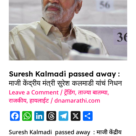
माजी
केंद्रीय
मंत्री
सुरेश
कलमाडी
यांचं
निधन
Suresh Kalmadi passed away :
माजी केंद्रीय मंत्री सुरेश कलमाडी यांचं निधन
Leave a Comment
/
ट्रेंडिंग
,
ताज्या बातम्या
,
राजकीय
,
हायलाईट
/
dnamarathi.com
F
W
Li
T
T
X
S
a
h
n
h
el
h
Suresh Kalmadi passed away : माजी केंद्रीय
c
at
k
re
e
ar