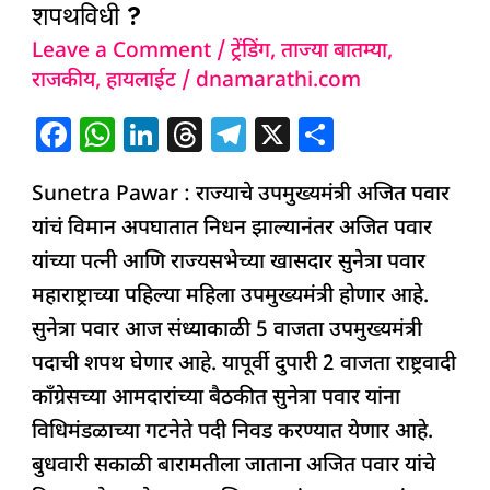
शपथविधी
शपथविधी ?
?
Leave a Comment
/
ट्रेंडिंग
,
ताज्या बातम्या
,
राजकीय
,
हायलाईट
/
dnamarathi.com
F
W
Li
T
T
X
S
a
h
n
h
el
h
Sunetra Pawar : राज्याचे उपमुख्यमंत्री अजित पवार
c
at
k
re
e
ar
यांचं विमान अपघातात निधन झाल्यानंतर अजित पवार
e
s
e
a
g
e
यांच्या पत्नी आणि राज्यसभेच्या खासदार सुनेत्रा पवार
b
A
dI
d
ra
महाराष्ट्राच्या पहिल्या महिला उपमुख्यमंत्री होणार आहे.
o
p
n
s
m
सुनेत्रा पवार आज संध्याकाळी 5 वाजता उपमुख्यमंत्री
o
p
पदाची शपथ घेणार आहे. यापूर्वी दुपारी 2 वाजता राष्ट्रवादी
k
काँग्रेसच्या आमदारांच्या बैठकीत सुनेत्रा पवार यांना
विधिमंडळाच्या गटनेते पदी निवड करण्यात येणार आहे.
बुधवारी सकाळी बारामतीला जाताना अजित पवार यांचे