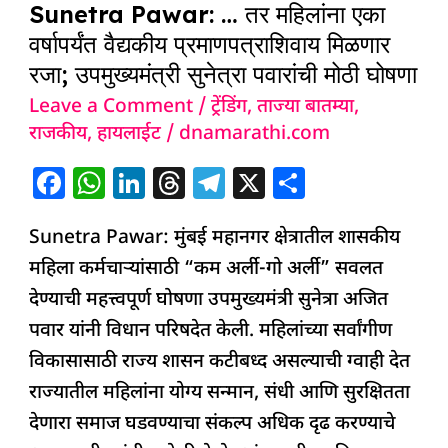
k
Sunetra Pawar: … तर महिलांना एका
…
वर्षापर्यंत वैद्यकीय प्रमाणपत्राशिवाय मिळणार
तर
रजा; उपमुख्यमंत्री सुनेत्रा पवारांची मोठी घोषणा
महिलांना
Leave a Comment
/
ट्रेंडिंग
,
ताज्या बातम्या
,
एका
राजकीय
,
हायलाईट
/
dnamarathi.com
वर्षापर्यंत
वैद्यकीय
F
W
Li
T
T
X
S
प्रमाणपत्राशिवाय
a
h
n
h
el
h
मिळणार
Sunetra Pawar: मुंबई महानगर क्षेत्रातील शासकीय
c
at
k
re
e
ar
रजा;
महिला कर्मचाऱ्यांसाठी “कम अर्ली-गो अर्ली” सवलत
e
s
e
a
g
e
उपमुख्यमंत्री
देण्याची महत्त्वपूर्ण घोषणा उपमुख्यमंत्री सुनेत्रा अजित
b
A
dI
d
ra
सुनेत्रा
पवार यांनी विधान परिषदेत केली. महिलांच्या सर्वांगीण
o
p
n
s
m
पवारांची
विकासासाठी राज्य शासन कटीबध्द असल्याची ग्वाही देत
o
p
मोठी
राज्यातील महिलांना योग्य सन्मान, संधी आणि सुरक्षितता
k
घोषणा
देणारा समाज घडवण्याचा संकल्प अधिक दृढ करण्याचे