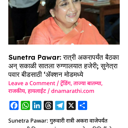
रात्री
अकरापर्यंत
बैठका
अन्
सकाळी
सातला
रुग्णालयात
Sunetra Pawar: रात्री अकरापर्यंत बैठका
हजेरी;
अन् सकाळी सातला रुग्णालयात हजेरी; सुनेत्रा
सुनेत्रा
पवार बीडसाठी ‘ॲक्शन मोडमध्ये
पवार
Leave a Comment
/
ट्रेंडिंग
,
ताज्या बातम्या
,
बीडसाठी
राजकीय
,
हायलाईट
/
dnamarathi.com
‘ॲक्शन
F
W
Li
T
T
X
S
मोडमध्ये
a
h
n
h
el
h
Sunetra Pawar: गुरुवारी रात्री अकरा वाजेपर्यंत
c
at
k
re
e
ar