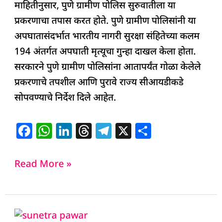
माहितीनुसार, पुणे ग्रामीण पोलिस सुरुवातीला या
प्रकरणाचा तपास करत होते. पुणे ग्रामीण पोलिसांनी या
अपघातासंदर्भात भारतीय नागरी सुरक्षा संहितेच्या कलम
194 अंतर्गत अपघाती मृत्यूचा गुन्हा दाखल केला होता.
सरकारने पुणे ग्रामीण पोलिसांना आतापर्यंत गोळा केलेले
प्रकरणाचे तपशील आणि पुरावे राज्य सीआयडीकडे
सोपवण्याचे निर्देश दिले आहेत.
F
W
Li
T
T
X
S
a
h
n
h
el
h
c
at
k
re
e
ar
Read More »
e
s
e
a
g
e
b
A
dI
d
ra
o
p
n
s
m
Sunetra