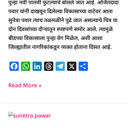
पुन्हा नवी पालवी फुटल्याचे बोलले जात आहे. अजितदादा
पवार यांनी दाखवून दिलेल्या विकासाच्या वाटेवर आता
सुनेत्रा पवार त्याच तळमळीने पुढे जात असल्याचे चित्र या
दोन दिवसांच्या दौऱ्यातून स्पष्टपणे समोर आले. त्यामुळे
बीडच्या विकासाला पुन्हा वेग मिळेल, अशी आशा
जिल्ह्यातील नागरिकांकडून व्यक्त होताना दिसत आहे.
F
W
Li
T
T
X
S
a
h
n
h
el
h
c
at
k
re
e
ar
Read More »
e
s
e
a
g
e
b
A
dI
d
ra
o
p
n
s
m
Sunetra
o
p
Pawar: