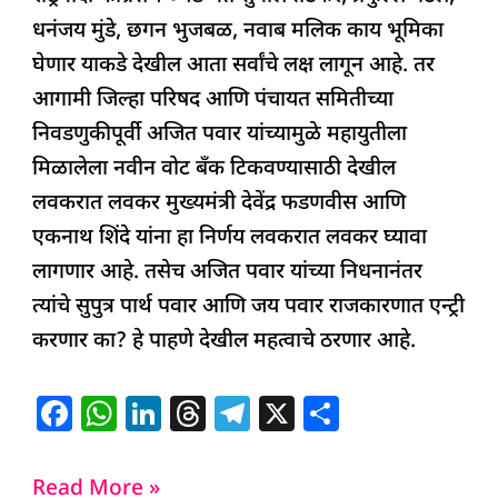
धनंजय मुंडे, छगन भुजबळ, नवाब मलिक काय भूमिका
घेणार याकडे देखील आता सर्वांचे लक्ष लागून आहे. तर
आगामी जिल्हा परिषद आणि पंचायत समितीच्या
निवडणुकीपूर्वी अजित पवार यांच्यामुळे महायुतीला
मिळालेला नवीन वोट बँक टिकवण्यासाठी देखील
लवकरात लवकर मुख्यमंत्री देवेंद्र फडणवीस आणि
एकनाथ शिंदे यांना हा निर्णय लवकरात लवकर घ्यावा
लागणार आहे. तसेच अजित पवार यांच्या निधनानंतर
त्यांचे सुपुत्र पार्थ पवार आणि जय पवार राजकारणात एन्ट्री
करणार का? हे पाहणे देखील महत्वाचे ठरणार आहे.
F
W
Li
T
T
X
S
a
h
n
h
el
h
c
at
k
re
e
ar
Read More »