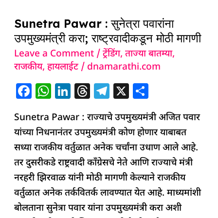
o
p
Pawar
k
Sunetra Pawar : सुनेत्रा पवारांना
: सुनेत्रा
उपमुख्यमंत्री करा; राष्ट्रवादीकडून मोठी मागणी
पवारांना
Leave a Comment
/
ट्रेंडिंग
,
ताज्या बातम्या
,
उपमुख्यमंत्री
राजकीय
,
हायलाईट
/
dnamarathi.com
करा;
राष्ट्रवादीकडून
F
W
Li
T
T
X
S
मोठी
a
h
n
h
el
h
मागणी
Sunetra Pawar : राज्याचे उपमुख्यमंत्री अजित पवार
c
at
k
re
e
ar
यांच्या निधनानंतर उपमुख्यमंत्री कोण होणार याबाबत
e
s
e
a
g
e
सध्या राजकीय वर्तुळात अनेक चर्चांना उधाण आले आहे.
b
A
dI
d
ra
तर दुसरीकडे राष्ट्रवादी काँग्रेसचे नेते आणि राज्याचे मंत्री
o
p
n
s
m
नरहरी झिरवाळ यांनी मोठी मागणी केल्याने राजकीय
o
p
वर्तुळात अनेक तर्कवितर्क लावण्यात येत आहे. माध्यमांशी
k
बोलताना सुनेत्रा पवार यांना उपमुख्यमंत्री करा अशी