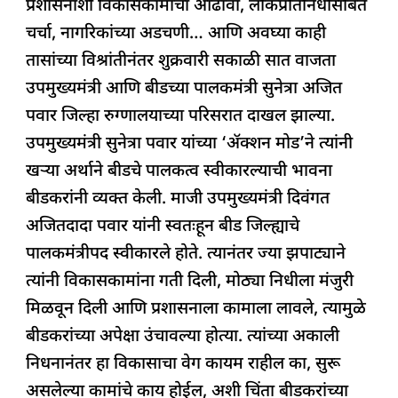
प्रशासनाशी विकासकामांचा आढावा, लोकप्रतिनिधींसोबत
e
s
e
a
g
e
चर्चा, नागरिकांच्या अडचणी… आणि अवघ्या काही
b
A
dI
d
ra
तासांच्या विश्रांतीनंतर शुक्रवारी सकाळी सात वाजता
o
p
n
s
m
उपमुख्यमंत्री आणि बीडच्या पालकमंत्री सुनेत्रा अजित
o
p
पवार जिल्हा रुग्णालयाच्या परिसरात दाखल झाल्या.
k
उपमुख्यमंत्री सुनेत्रा पवार यांच्या ‘ॲक्शन मोड’ने त्यांनी
खऱ्या अर्थाने बीडचे पालकत्व स्वीकारल्याची भावना
बीडकरांनी व्यक्त केली. माजी उपमुख्यमंत्री दिवंगत
अजितदादा पवार यांनी स्वतःहून बीड जिल्ह्याचे
पालकमंत्रीपद स्वीकारले होते. त्यानंतर ज्या झपाट्याने
त्यांनी विकासकामांना गती दिली, मोठ्या निधीला मंजुरी
मिळवून दिली आणि प्रशासनाला कामाला लावले, त्यामुळे
बीडकरांच्या अपेक्षा उंचावल्या होत्या. त्यांच्या अकाली
निधनानंतर हा विकासाचा वेग कायम राहील का, सुरू
असलेल्या कामांचे काय होईल, अशी चिंता बीडकरांच्या