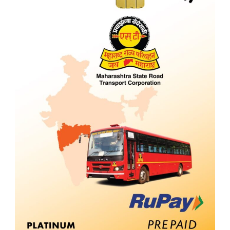
जादा
दराने
विक्री
केल्यास
परवाना
रद्द
होणार