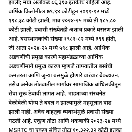
झाली; मात्र अलीकडे ८६,३१७ इतकीच राहिली आहे.
वार्षिक किलोमीटर ७९.९४ कोटीहून २०११-१२ मध्ये
१९८.३८ कोटी झाली, मात्र २०२४-२५ मध्ये ती १८५.८०
कोटी झाली. प्रवासी संख्येतही अशाच प्रकारे घसरण झाली
आहे. बसस्थानकांची संख्या १९८१-८२ मध्ये ३९६ होती,
जी आता २०२४-२५ मध्ये ५९८ झाली आहे. आर्थिक
अडचणींची प्रमुख कारणे महामंडळाच्या आर्थिक
अडचणींमागे प्रमुख कारण म्हणजे ताफ्यातील बसांची
कमतरता आणि जुन्या बसमुळे होणारे वारंवार ब्रेकडाउन.
तसेच अनेक तोट्यातील मार्गांवर सामाजिक बांधिलकीतून
सेवा सुरू ठेवावी लागत आहे. भाड्याच्या संरचनेत
वेळोवेळी योग्य ते बदल न झाल्यामुळे महसुलात वाढ
झाली नाही. अवैध वाहतूक व्यवस्थेमुळे प्रवासी संख्या
घटली आहे. एकूण तोटा आणि थकबाकी २०२३-२४ मध्ये
MSRTC चा एकूण संचित तोटा १०,३२२.३२ कोटी इतका