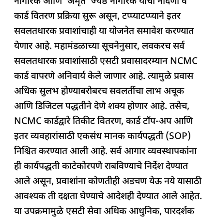
नागरिक आणि ‘अमृत’ ज्येष्ठ नागरिक यांची नोंदणी व
कार्ड वितरण प्रक्रिया सुरू असून, टप्प्याटप्प्याने इतर
सवलतधारक प्रवाशांचाही या योजनेत समावेश करण्यात
येणार आहे. महामंडळाच्या सूचनेनुसार, लवकरच सर्व
सवलतधारक प्रवाशांसाठी एसटी प्रवासादरम्यान NCMC
कार्ड वापरणे अनिवार्य केले जाणार आहे. त्यामुळे प्रवास
अधिक सुलभ होण्याबरोबरच सवलतींचा लाभ अचूक
आणि डिजिटल पद्धतीने देणे शक्य होणार आहे. तसेच,
NCMC कार्डद्वारे तिकीट वितरण, कार्ड टॉप-अप आणि
इतर व्यवहारांसाठी एकसंध मानक कार्यपद्धती (SOP)
निश्चित करण्यात आली आहे. सर्व आगार व्यवस्थापकांना
ही कार्यपद्धती काटेकोरपणे राबविण्याचे निर्देश देण्यात
आले असून, प्रवाशांना कोणतीही अडचण येऊ नये यासाठी
आवश्यक ती दक्षता घेण्याचे आदेशही देण्यात आले आहेत.
या उपक्रमामुळे एसटी सेवा अधिक आधुनिक, पारदर्शक