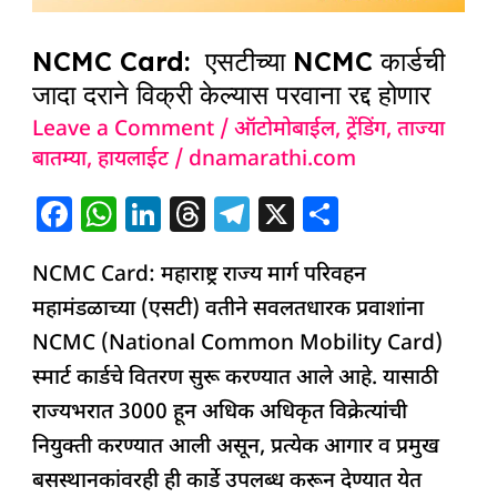
NCMC Card: एसटीच्या NCMC कार्डची
जादा दराने विक्री केल्यास परवाना रद्द होणार
Leave a Comment
/
ऑटोमोबाईल
,
ट्रेंडिंग
,
ताज्या
बातम्या
,
हायलाईट
/
dnamarathi.com
F
W
Li
T
T
X
S
a
h
n
h
el
h
NCMC Card: महाराष्ट्र राज्य मार्ग परिवहन
c
at
k
re
e
ar
महामंडळाच्या (एसटी) वतीने सवलतधारक प्रवाशांना
e
s
e
a
g
e
NCMC (National Common Mobility Card)
b
A
dI
d
ra
स्मार्ट कार्डचे वितरण सुरू करण्यात आले आहे. यासाठी
o
p
n
s
m
राज्यभरात 3000 हून अधिक अधिकृत विक्रेत्यांची
o
p
नियुक्ती करण्यात आली असून, प्रत्येक आगार व प्रमुख
k
बसस्थानकांवरही ही कार्डे उपलब्ध करून देण्यात येत