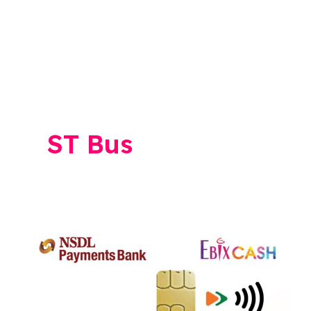
ST Bus
NCMC
Card: एसटीच्या
NCMC
कार्डची