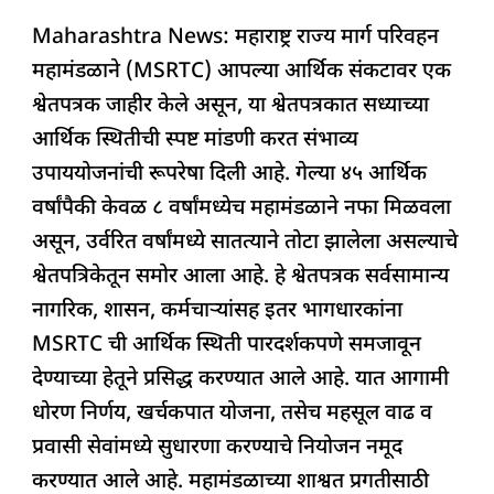
a
h
n
h
el
h
श्वेतपत्रिका
Maharashtra News: महाराष्ट्र राज्य मार्ग परिवहन
c
at
k
re
e
ar
जाहीर
महामंडळाने (MSRTC) आपल्या आर्थिक संकटावर एक
e
s
e
a
g
e
श्वेतपत्रक जाहीर केले असून, या श्वेतपत्रकात सध्याच्या
b
A
dI
d
ra
आर्थिक स्थितीची स्पष्ट मांडणी करत संभाव्य
o
p
n
s
m
उपाययोजनांची रूपरेषा दिली आहे. गेल्या ४५ आर्थिक
o
p
वर्षांपैकी केवळ ८ वर्षांमध्येच महामंडळाने नफा मिळवला
k
असून, उर्वरित वर्षांमध्ये सातत्याने तोटा झालेला असल्याचे
श्वेतपत्रिकेतून समोर आला आहे. हे श्वेतपत्रक सर्वसामान्य
नागरिक, शासन, कर्मचाऱ्यांसह इतर भागधारकांना
MSRTC ची आर्थिक स्थिती पारदर्शकपणे समजावून
देण्याच्या हेतूने प्रसिद्ध करण्यात आले आहे. यात आगामी
धोरण निर्णय, खर्चकपात योजना, तसेच महसूल वाढ व
प्रवासी सेवांमध्ये सुधारणा करण्याचे नियोजन नमूद
करण्यात आले आहे. महामंडळाच्या शाश्वत प्रगतीसाठी