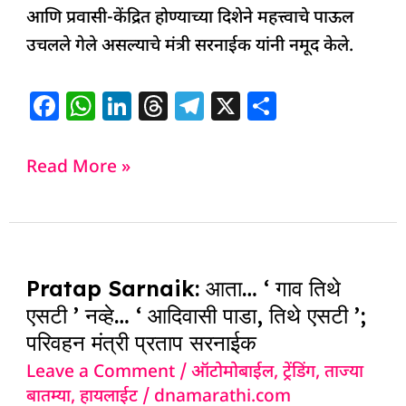
आणि प्रवासी-केंद्रित होण्याच्या दिशेने महत्त्वाचे पाऊल
उचलले गेले असल्याचे मंत्री सरनाईक यांनी नमूद केले.
F
W
Li
T
T
X
S
a
h
n
h
el
h
c
at
k
re
e
ar
Read More »
e
s
e
a
g
e
b
A
dI
d
ra
o
p
n
s
m
Pratap
o
p
Pratap Sarnaik: आता… ‘ गाव तिथे
Sarnaik:
k
एसटी ’ नव्हे… ‘ आदिवासी पाडा, तिथे एसटी ’;
आता…
परिवहन मंत्री प्रताप सरनाईक
‘
Leave a Comment
/
ऑटोमोबाईल
,
ट्रेंडिंग
,
ताज्या
गाव
बातम्या
,
हायलाईट
/
dnamarathi.com
तिथे