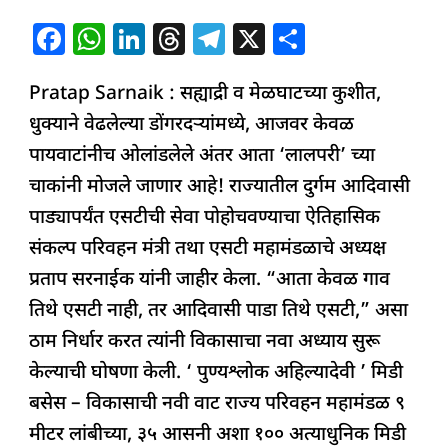
एसटी
F
W
Li
T
T
X
S
’
a
h
n
h
el
h
नव्हे…
Pratap Sarnaik : सह्याद्री व मेळघाटच्या कुशीत,
c
at
k
re
e
ar
‘
धुक्याने वेढलेल्या डोंगरदऱ्यांमध्ये, आजवर केवळ
e
s
e
a
g
e
आदिवासी
पायवाटांनीच ओलांडलेले अंतर आता ‘लालपरी’ च्या
b
A
dI
d
ra
पाडा,
चाकांनी मोजले जाणार आहे! राज्यातील दुर्गम आदिवासी
o
p
n
s
m
तिथे
पाड्यापर्यंत एसटीची सेवा पोहोचवण्याचा ऐतिहासिक
o
p
एसटी
संकल्प परिवहन मंत्री तथा एसटी महामंडळाचे अध्यक्ष
k
’;
प्रताप सरनाईक यांनी जाहीर केला. “आता केवळ गाव
परिवहन
तिथे एसटी नाही, तर आदिवासी पाडा तिथे एसटी,” असा
मंत्री
ठाम निर्धार करत त्यांनी विकासाचा नवा अध्याय सुरू
प्रताप
केल्याची घोषणा केली. ‘ पुण्यश्लोक अहिल्यादेवी ’ मिडी
सरनाईक
बसेस – विकासाची नवी वाट राज्य परिवहन महामंडळ ९
मीटर लांबीच्या, ३५ आसनी अशा १०० अत्याधुनिक मिडी