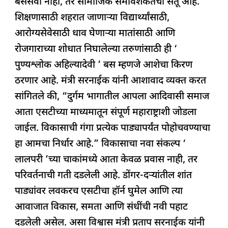
बससेवा नाही, तर सामाजिक समावेशकतेचा सेतू आहे.
शिक्षणासाठी शहरात जाणाऱ्या विद्यार्थ्यांसाठी,
आरोग्यसेवेसाठी धाव घेणाऱ्या मातांसाठी आणि
रोजगाराच्या शोधात निघालेल्या तरुणांसाठी ही ‘
पुण्यश्लोक अहिल्यादेवी ’ बस म्हणजे आशेचा किरण
ठरणार आहे. मंत्री सरनाईक यांनी आशावाद व्यक्त करत
सांगितले की, “दुर्गम भागातील आपला आदिवासी समाज
आता एसटीच्या माध्यमातून संपूर्ण महाराष्ट्राशी जोडला
जाईल. विकासाची गंगा प्रत्येक पाड्यापर्यंत पोहोचवण्याचा
हा आमचा निर्धार आहे.” विकासाचा नवा संकल्प ‘
लालपरी ’च्या चाकांमध्ये आता केवळ प्रवास नाही, तर
परिवर्तनाची गती दडलेली आहे. डोंगर-दऱ्यांतील शांत
पाड्यांवर लवकरच एसटीचा हॉर्न घुमेल आणि त्या
आवाजात विकास, समता आणि संधींची नवी पहाट
दडलेली असेल. असा विश्वास मंत्री प्रताप सरनाईक यांनी