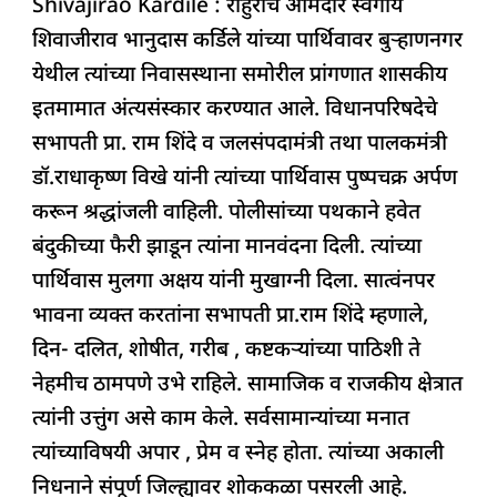
Shivajirao Kardile : राहुरीचे आमदार स्वर्गीय
c
at
k
re
e
ar
शिवाजीराव भानुदास कर्डिले यांच्या पार्थिवावर बुऱ्हाणनगर
e
s
e
a
g
e
येथील त्यांच्या निवासस्थाना समोरील प्रांगणात शासकीय
b
A
dI
d
ra
इतमामात अंत्यसंस्कार करण्यात आले. विधानपरिषदेचे
o
p
n
s
m
सभापती प्रा. राम शिंदे व जलसंपदामंत्री तथा पालकमंत्री
o
p
डॉ.राधाकृष्ण विखे यांनी त्यांच्या पार्थिवास पुष्पचक्र अर्पण
k
करून श्रद्धांजली वाहिली. पोलीसांच्या पथकाने हवेत
बंदुकीच्या फैरी झाडून त्यांना मानवंदना दिली. त्यांच्या
पार्थिवास मुलगा अक्षय यांनी मुखाग्नी दिला‌. सात्वंनपर
भावना व्यक्त करतांना सभापती प्रा.राम शिंदे म्हणाले,
दिन- दलित, शोषीत, गरीब , कष्टकऱ्यांच्या पाठिशी ते
नेहमीच ठामपणे उभे राहिले. सामाजिक व राजकीय क्षेत्रात
त्यांनी उत्तुंग असे काम केले. सर्वसामान्यांच्या मनात
त्यांच्याविषयी अपार , प्रेम व स्नेह होता. त्यांच्या अकाली
निधनाने संपूर्ण जिल्ह्यावर शोककळा पसरली आहे.