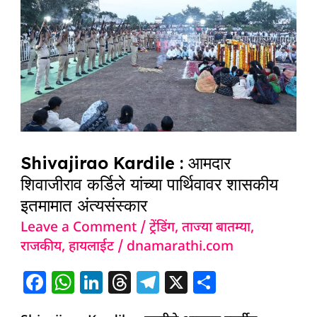
:
आमदार
शिवाजीराव
कर्डिले
यांच्या
पार्थिवावर
शासकीय
इतमामात
Shivajirao Kardile : आमदार
अंत्यसंस्कार
शिवाजीराव कर्डिले यांच्या पार्थिवावर शासकीय
इतमामात अंत्यसंस्कार
Leave a Comment
/
ट्रेंडिंग
,
ताज्या बातम्या
,
राजकीय
,
हायलाईट
/
dnamarathi.com
F
W
Li
T
T
X
S
a
h
n
h
el
h