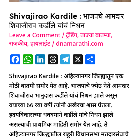
Shivajirao Kardile : भाजपचे आमदार
शिवाजीराव कर्डीले यांचं निधन
Leave a Comment
/
ट्रेंडिंग
,
ताज्या बातम्या
,
राजकीय
,
हायलाईट
/
dnamarathi.com
F
W
Li
T
T
X
S
a
h
n
h
el
h
Shivajirao Kardile : अहिल्यानगर जिल्ह्यातून एक
c
at
k
re
e
ar
मोठी बातमी समोर येत आहे. भाजपाचे ज्येष्ठ नेते आमदार
e
s
e
a
g
e
शिवाजीराव भानुदास कर्डीले यांचं निधन झाले असून
b
A
dI
d
ra
वयाच्या 66 व्या वर्षी त्यांनी अखेरचा श्वास घेतला.
o
p
n
s
m
ह्रदयविकाराच्या धक्क्याने कर्डीले यांचे निधन झाले
o
p
असल्याची प्राथमिक माहिती समोर येत आहे. ते
k
अहिल्यानगर जिल्ह्यातील राहुरी विधानसभा मतदारसंघाचे