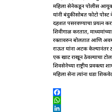
महिला सेनेकडून पोलीस आयुक्तां
यांनी बंदुकीसोबत फोटो पोस्ट 
दहशत पसरवण्याचा प्रयत्न क
शिवीगाळ करतात, माध्यमांच्या
रक्तावरुन बोलतात आणि अवमान
राऊत यांना अटक केल्यानंतर ठ
एक खाट राखून ठेवल्याचा टोला म
शिवसेनेच्या राष्ट्रीय प्रवक्त्
महिला सेना त्यांना धडा शिकवेल
F
a
W