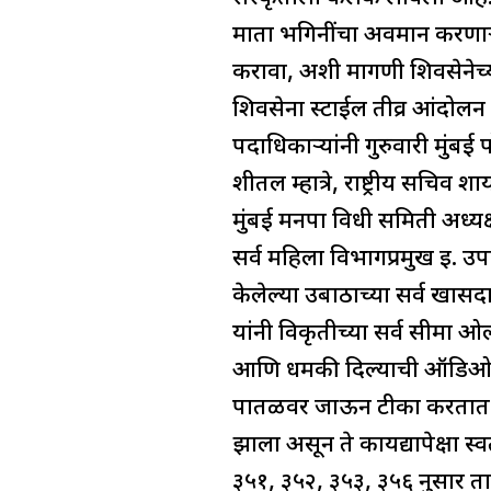
p
I
d
g
a
माता भगिनींचा अवमान करणाऱ्य
n
s
r
r
करावा, अशी मागणी शिवसेनेच्य
a
e
शिवसेना स्टाईल तीव्र आंदोलन क
m
पदाधिकाऱ्यांनी गुरुवारी मुंबई
शीतल म्हात्रे, राष्ट्रीय सचिव श
मुंबई मनपा विधी समिती अध्यक
सर्व महिला विभागप्रमुख इ. उपस
केलेल्या उबाठाच्या सर्व खास
यांनी विकृतीच्या सर्व सीमा ओ
आणि धमकी दिल्याची ऑडिओ महा
पातळीवर जाऊन टीका करतात.
झाला असून ते कायद्यापेक्षा 
३५१, ३५२, ३५३, ३५६ नुसार 