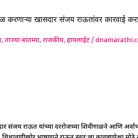
करणाऱ्या खासदार संजय राऊतांवर कारवाई करा;
ग
,
ताज्या बातम्या
,
राजकीय
,
हायलाईट
/
dnamarathi.
ंजय राऊत यांच्या दररोजच्या शिवीगाळीने आणि अर्वाच्च भा
 चिथावणीखोर भाषणाने राऊत स्वत:ला कायद्यापेक्षा मोठ