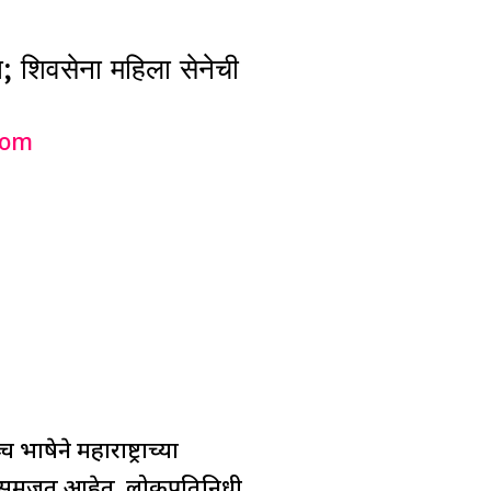
 शिवसेना महिला सेनेची
com
षेने महाराष्ट्राच्या
े समजत आहेत. लोकप्रतिनिधी,