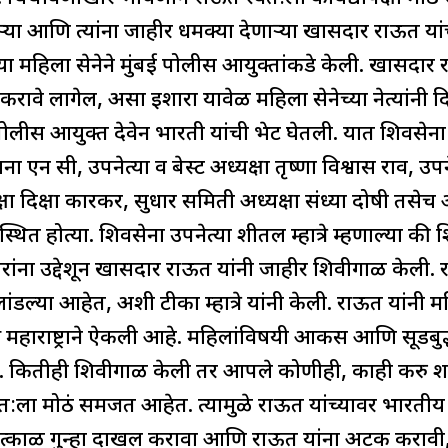
ा आणि त्यांना जाहीर धमक्या देणाऱ्या खासदार राऊत यांच
ा महिला सेनेने मुंबई पोलीस आयुक्तांकडे केली. खासदार 
रावे लागेल, असा इशारा यावेळी महिला सेनेच्या नेत्यांनी द
 पोलीस आयुक्त देवेन भारती यांची भेट घेतली. यात शिवसेना न
ायना एन सी, उपनेत्या व बेस्ट अध्यक्षा तृष्णा विश्वास राव, उपन
्षा दिक्षा कारकर, सुधार समिती अध्यक्षा संध्या दोषी त
्थित होत्या. शिवसेना उपनेत्या शीतल म्हात्रे म्हणाल्या की 
दारांना उद्देशून खासदार राऊत यांनी जाहीर शिवीगाळ केली
लांडल्या आहेत, अशी टीका म्हात्रे यांनी केली. राऊत यांन
राष्ट्राने ऐकली आहे. महिलांविषयी आकस आणि सूडबुद्ध
 कितीही शिवीगाळ केली तर आपले कोणीही, काही करु श
स्वत:ला मोठं समजत आहेत. त्यामुळे राऊत यांच्यावर भारती
तात्काळ गुन्हा दाखल करावा आणि राऊत यांना अटक कराव