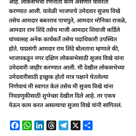
आहे. लोकसभेची रणनीती काय असणार यावरती
करण्यात आली. यावेळी भाजपाचे उमेदवार सुजय विखे
तसेच आमदार बबनराव पाचपुते, आमदार मोनिका राजळे,
आमदार राम शिंदे तसेच माजी आमदार शिवाजी कर्डिले
यांच्यासह अनेक कार्यकर्ते तसेच पदाधिकारी उपस्थित
होते. याप्रसंगी आमदार राम शिंदे बोलताना म्हणाले की,
भाजपकडून नगर दक्षिण लोकसभेसाठी सुजय विखे यांना
उमेदवारी जाहीर करण्यात आली. मी देखील लोकसभेच्या
उमेदवारीसाठी इच्छुक होतो मात्र पक्षाने घेतलेल्या
निर्णयाचं मी स्वागत केलं तसेच मी सुजय विखे यांना
निवडणुकीसाठी शुभेच्छा देखील दिले आहे. तर एकत्र
येऊन काम करत असल्याचा सुजय विखे यांनी सांगितलं.
F
W
Li
T
T
X
S
a
h
n
h
el
h