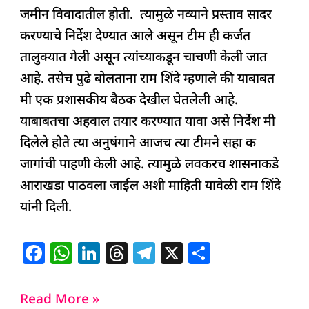
जमीन विवादातील होती. त्यामुळे नव्याने प्रस्ताव सादर
करण्याचे निर्देश देण्यात आले असून टीम ही कर्जत
तालुक्यात गेली असून त्यांच्याकडून चाचणी केली जात
आहे. तसेच पुढे बोलताना राम शिंदे म्हणाले की याबाबत
मी एक प्रशासकीय बैठक देखील घेतलेली आहे.
याबाबतचा अहवाल तयार करण्यात यावा असे निर्देश मी
दिलेले होते त्या अनुषंगाने आजच त्या टीमने सहा क
जागांची पाहणी केली आहे. त्यामुळे लवकरच शासनाकडे
आराखडा पाठवला जाईल अशी माहिती यावेळी राम शिंदे
यांनी दिली.
F
W
Li
T
T
X
S
a
h
n
h
el
h
c
at
k
re
e
ar
Read More »