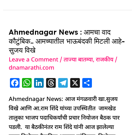
e
s
e
a
g
e
b
A
dI
d
ra
o
p
n
s
m
Ahmednagar
o
p
Ahmednagar News : आमचा वाद
News
k
कौटुंबिक.. आमच्यातील भाऊबंदकी मिटली आहे-
:
सुजय विखे
आमचा
Leave a Comment
/
ताज्या बातम्या
,
राजकीय
/
वाद
dnamarathi.com
कौटुंबिक..
आमच्यातील
F
W
Li
T
T
X
S
भाऊबंदकी
a
h
n
h
el
h
मिटली
Ahmednagar News: आज मंगळवारी खा.सुजय
c
at
k
re
e
ar
आहे-
विखे आणि आ.राम शिंदे यांच्या उपस्थितीत जामखेड
e
s
e
a
g
e
सुजय
तालुका भाजप पदाधिकर्यांची प्रचार नियोजन बैठक पार
b
A
dI
d
ra
विखे
पडली. या बैठकीनंतर राम शिंदे यांनी आज झालेल्या
o
p
n
s
m