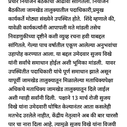
प्रचार नियोजन बैठकीचा आढावा सांगितला. नियोजन
o
p
बैठकीला जामखेड तालुक्यातील पदाधिकारी,प्रमुख
k
कार्यकर्ते मोठ्या संख्येने उपस्थित होते. शिंदे म्हणाले की,
यावेळी कार्यकर्त्यांनी आपापली मते मांडली तसेच
निवडणुकीच्या दृष्टीने कशी व्युव्ह रचना हवी याबद्दल
सांगितले. गेल्या पाच वर्षातील एकूण आलेल्या अनुभवांचा
उहापोह करण्यात आला. या बद्दल उमेदवार सुजय विखे
यांनी सर्वांचे समाधान होईल अशी भूमिका मांडली. यावर
उपस्थितीत पदाधिकारी यांचे पूर्ण समाधान झाले असून
यापूर्वी जामखेड तालुक्यातून मिळालेल्या मताधिक्यपेक्षा
अधिकचे मताधिक्य जामखेड तालुक्यातून दिले जाईल
अशी ग्वाही सर्वांनी दिली. पक्षाने 13 मार्च रोजी सुजय
विखे यांना उमेदवारी घोषित केल्यानंतर आता कसलेही
मतभेद उरलेले नाहीत, केंद्रीय नेतृत्वाने अब की बार चारसौ
पार चा नारा दिला आहे. त्यामुळे सुजय विखे यांना विजयी