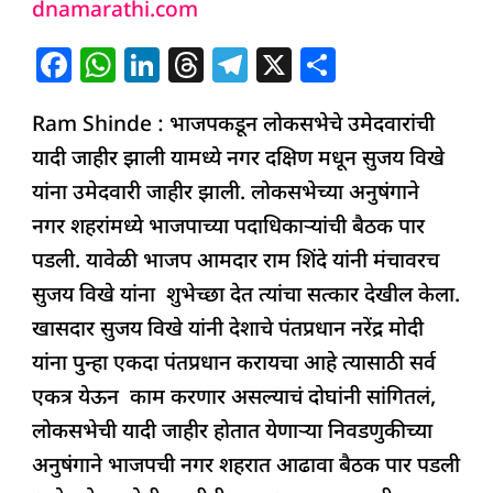
dnamarathi.com
कडून
विखेंना
F
W
Li
T
T
X
S
शुभेच्छा,
a
h
n
h
el
h
राम
Ram Shinde : भाजपकडून लोकसभेचे उमेदवारांची
c
at
k
re
e
ar
शिंदेंनी
यादी जाहीर झाली यामध्ये नगर दक्षिण मधून सुजय विखे
e
s
e
a
g
e
केला
यांना उमेदवारी जाहीर झाली. लोकसभेच्या अनुषंगाने
b
A
dI
d
ra
होता
नगर शहरांमध्ये भाजपाच्या पदाधिकाऱ्यांची बैठक पार
o
p
n
s
m
खासदारकीसाठी
पडली. यावेळी भाजप आमदार राम शिंदे यांनी मंचावरच
o
p
दावा
सुजय विखे यांना शुभेच्छा देत त्यांचा सत्कार देखील केला.
k
खासदार सुजय विखे यांनी देशाचे पंतप्रधान नरेंद्र मोदी
यांना पुन्हा एकदा पंतप्रधान करायचा आहे त्यासाठी सर्व
एकत्र येऊन काम करणार असल्याचं दोघांनी सांगितलं,
लोकसभेची यादी जाहीर होतात येणाऱ्या निवडणुकीच्या
अनुषंगाने भाजपची नगर शहरात आढावा बैठक पार पडली