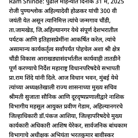
Ram Shinde: पुढील महिन्यात दिनांक 31 मे, 2025
c
at
k
re
e
ar
रोजी पुण्यश्लोक अहिल्यादेवी होळकर यांची 300 वी
e
s
e
a
g
e
जयंती येत असून त्यानिमित्त त्यांचे जन्मगाव चौंडी,
b
A
dI
d
ra
ता.जामखेड, जि.अहिल्यानगर येथे संपूर्ण देशभरातील
o
p
n
s
m
पर्यटक आणि इतिहासप्रेमींना आकर्षित करेल, त्यांचे
o
p
असामान्य कार्यकर्तृत्व सर्वांपर्यंत पोहचेल अशा श्री क्षेत्र
k
चौंडी विकास आराखड्यासंदर्भातील कार्यवाही तातडीने
पूर्ण करण्याचे निर्देश महाराष्ट्र विधानपरिषदेचे सभापती
प्रा.राम शिंदे यांनी दिले. आज विधान भवन, मुंबई येथे
त्यांच्या अध्यक्षतेखाली राज्य शासनाच्या मुख्य सचिव
श्रीमती सुजाता सौनिक आणि दूरदृष्यप्रणालीद्वारे नाशिक
विभागीय महसूल आयुक्त प्रवीण गेडाम, अहिल्यानगरचे
जिल्हाधिकारी डॉ.पंकज आशिया, जिल्हापरिषदेचे मुख्य
कार्यकारी अधिकारी आशिष येरेकर, सार्वजनिक बांधकाम
विभागाचे अधीक्षक अभियंता भरतकुमार बावीस्कर