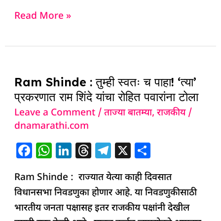
c
at
k
re
e
ar
Read More »
e
s
e
a
g
e
b
A
dI
d
ra
o
p
n
s
m
Ram
o
p
Ram Shinde : तुम्ही स्वतः च पाहा! ‘त्या’
Shinde
k
प्रकरणात राम शिंदे यांचा रोहित पवारांना टोला
:
Leave a Comment
/
ताज्या बातम्या
,
राजकीय
/
तुम्ही
dnamarathi.com
स्वतः
च
F
W
Li
T
T
X
S
पाहा!
a
h
n
h
el
h
‘त्या’
Ram Shinde : राज्यात येत्या काही दिवसात
c
at
k
re
e
ar
प्रकरणात
विधानसभा निवडणुका होणार आहे. या निवडणुकीसाठी
e
s
e
a
g
e
राम
भारतीय जनता पक्षासह इतर राजकीय पक्षांनी देखील
b
A
dI
d
ra
शिंदे