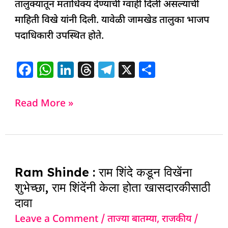
तालुक्यातून मताधिक्य देण्याची ग्वाही दिली असल्याची
माहिती विखे यांनी दिली. यावेळी जामखेड तालुका भाजप
पदाधिकारी उपस्थित होते.
F
W
Li
T
T
X
S
a
h
n
h
el
h
c
at
k
re
e
ar
Read More »
e
s
e
a
g
e
b
A
dI
d
ra
o
p
n
s
m
Ram
o
p
Ram Shinde : राम शिंदे कडून विखेंना
Shinde
k
शुभेच्छा, राम शिंदेंनी केला होता खासदारकीसाठी
:
दावा
राम
Leave a Comment
/
ताज्या बातम्या
,
राजकीय
/
शिंदे