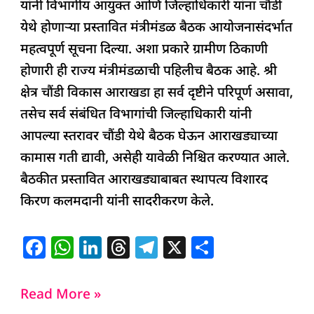
यांनी विभागीय आयुक्त आणि जिल्हाधिकारी यांना चौंडी
येथे होणाऱ्या प्रस्तावित मंत्रीमंडळ बैठक आयोजनासंदर्भात
महत्वपूर्ण सूचना दिल्या. अशा प्रकारे ग्रामीण ठिकाणी
होणारी ही राज्य मंत्रीमंडळाची पहिलीच बैठक आहे. श्री
क्षेत्र चौंडी विकास आराखडा हा सर्व दृष्टीने परिपूर्ण असावा,
तसेच सर्व संबंधित विभागांची जिल्हाधिकारी यांनी
आपल्या स्तरावर चौंडी येथे बैठक घेऊन आराखड्याच्या
कामास गती द्यावी, असेही यावेळी निश्चित करण्यात आले.
बैठकीत प्रस्तावित आराखड्याबाबत स्थापत्य विशारद
किरण कलमदानी यांनी सादरीकरण केले.
F
W
Li
T
T
X
S
a
h
n
h
el
h
c
at
k
re
e
ar
Read More »