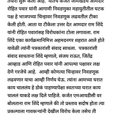
तयारी सुरू केली आहे. यातच कर्जत जामखेडचे आमदार
o
p
n
s
m
यांचा
रोहित पवार यांनी आगामी निवडणुका महायुतीतील घटक
o
p
रोहित
पक्ष हे भाजपच्या चिन्हावर निवडणूक लढवतील टीका
k
पवारांना
केली होती. आता या टीकेला उत्तर देत आमदार राम शिंदे
टोला
यांनी रोहित पवारांसह विरोधकांना टोला लगावला. राम
शिंदे एका कार्यक्रमानिमित्त अहमदनगर शहरात आले होते
यावेळी त्यांनी पत्रकारांशी संवाद साधला. पत्रकारांशी
संवाद साधताना शिंदे म्हणाले, संजय राऊत, जितेंद्र
आव्हाड आणि रोहित पवार यांनी आपल्या पक्षावर लक्ष
देणे गरजेचे आहे. आम्ही कोणत्या चिन्हावर निवडणूक
लढवणार याचा आम्ही निर्णय घेऊ. त्यांना आमच्या घरात
काय चाललंय हे डोकं पाहण्यापेक्षा स्वतःच्या घरात काय
चाललं याकडे लक्ष दिले पाहिजे. कर्जत एमआयडीसी वर
बोलताना राम शिंदे म्हणाले की तो प्रस्ताव सदोष होता त्या
प्रकल्पाला गावकऱ्यांनी देखील विरोध केला तसेच ती