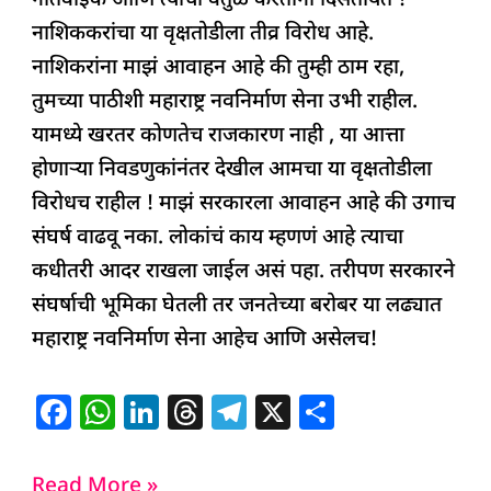
नातेवाईक आणि त्यांची वर्तुळं करताना दिसतायत !
नाशिककरांचा या वृक्षतोडीला तीव्र विरोध आहे.
नाशिकरांना माझं आवाहन आहे की तुम्ही ठाम रहा,
तुमच्या पाठीशी महाराष्ट्र नवनिर्माण सेना उभी राहील.
यामध्ये खरतर कोणतेच राजकारण नाही , या आत्ता
होणाऱ्या निवडणुकांनंतर देखील आमचा या वृक्षतोडीला
विरोधच राहील ! माझं सरकारला आवाहन आहे की उगाच
संघर्ष वाढवू नका. लोकांचं काय म्हणणं आहे त्याचा
कधीतरी आदर राखला जाईल असं पहा. तरीपण सरकारने
संघर्षाची भूमिका घेतली तर जनतेच्या बरोबर या लढ्यात
महाराष्ट्र नवनिर्माण सेना आहेच आणि असेलच!
F
W
Li
T
T
X
S
a
h
n
h
el
h
c
at
k
re
e
ar
Read More »