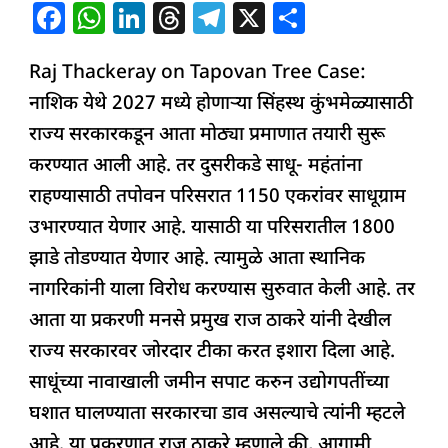
राज
F
W
Li
T
T
X
S
ठाकरेंचा
a
h
n
h
el
h
सरकारला
Raj Thackeray on Tapovan Tree Case:
c
at
k
re
e
ar
इशारा
नाशिक येथे 2027 मध्ये होणाऱ्या सिंहस्थ कुंभमेळ्यासाठी
e
s
e
a
g
e
राज्य सरकारकडून आता मोठ्या प्रमाणात तयारी सुरू
b
A
dI
d
ra
करण्यात आली आहे. तर दुसरीकडे साधू- महंतांना
o
p
n
s
m
राहण्यासाठी तपोवन परिसरात 1150 एकरांवर साधूग्राम
o
p
उभारण्यात येणार आहे. यासाठी या परिसरातील 1800
k
झाडे तोडण्यात येणार आहे. त्यामुळे आता स्थानिक
नागरिकांनी याला विरोध करण्यास सुरुवात केली आहे. तर
आता या प्रकरणी मनसे प्रमुख राज ठाकरे यांनी देखील
राज्य सरकारवर जोरदार टीका करत इशारा दिला आहे.
साधूंच्या नावाखाली जमीन सपाट करुन उद्योगपतींच्या
घशात घालण्याता सरकारचा डाव असल्याचे त्यांनी म्हटले
आहे. या प्रकरणात राज ठाकरे म्हणाले की, आगामी