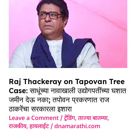
Thackeray
on
Tapovan
Tree
Case:
साधूंच्या
नावाखाली
उद्योगपतींच्या
Raj Thackeray on Tapovan Tree
घशात
Case: साधूंच्या नावाखाली उद्योगपतींच्या घशात
जमीन
जमीन देऊ नका; तपोवन प्रकरणात राज
देऊ
ठाकरेंचा सरकारला इशारा
नका;
Leave a Comment
/
ट्रेंडिंग
,
ताज्या बातम्या
,
तपोवन
राजकीय
,
हायलाईट
/
dnamarathi.com
प्रकरणात