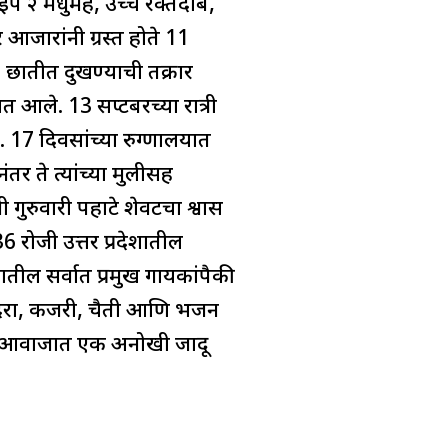
टाइप २ मधुमेह, उच्च रक्तदाब,
आजारांनी ग्रस्त होते 11
ी. छातीत दुखण्याची तक्रार
 आले. 13 सप्टेंबरच्या रात्री
. 17 दिवसांच्या रुग्णालयात
नंतर ते त्यांच्या मुलीसह
नी गुरुवारी पहाटे शेवटचा श्वास
 रोजी उत्तर प्रदेशातील
ातील सर्वात प्रमुख गायकांपैकी
ी, दादरा, कजरी, चैती आणि भजन
ांच्या आवाजात एक अनोखी जादू