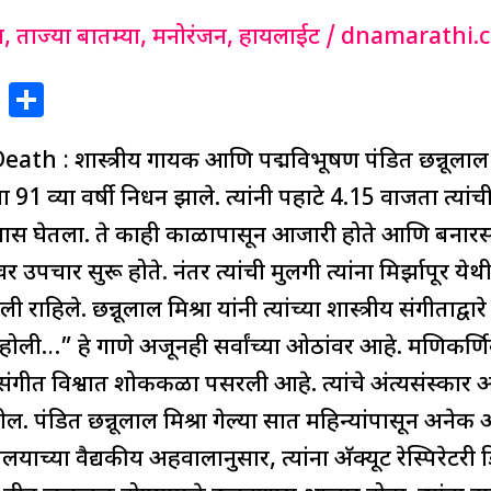
ग
,
ताज्या बातम्या
,
मनोरंजन
,
हायलाईट
/
dnamarathi.
X
S
h
: शास्त्रीय गायक आणि पद्मविभूषण पंडित छन्नूलाल मिश्र
ar
e
या 91 व्या वर्षी निधन झाले. त्यांनी पहाटे 4.15 वाजता त्यांची
श्वास घेतला. ते काही काळापासून आजारी होते आणि बनारस
यावर उपचार सुरू होते. नंतर त्यांची मुलगी त्यांना मिर्झापूर ये
 राहिले. छन्नूलाल मिश्रा यांनी त्यांच्या शास्त्रीय संगीताद्वा
ें होली…” हे गाणे अजूनही सर्वांच्या ओठांवर आहे. मणिकर्ण
ाने संगीत विश्वात शोककळा पसरली आहे. त्यांचे अंत्यसंस्
. पंडित छन्नूलाल मिश्रा गेल्या सात महिन्यांपासून अनेक आ
याच्या वैद्यकीय अहवालानुसार, त्यांना अ‍ॅक्यूट रेस्पिरेटरी 