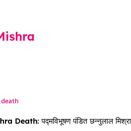
Mishra
eath: पद्मविभूषण पंडित छन्नुलाल मिश्रा यां