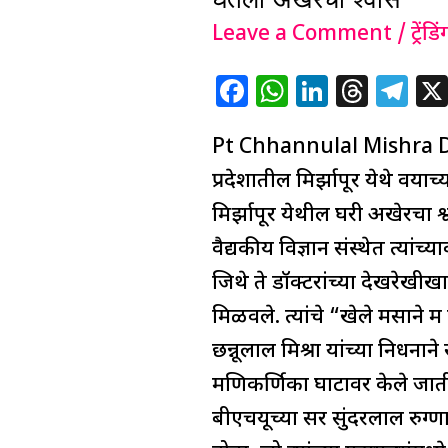
Death:
पद्मविभूषण
Leave a Comment
/
ट्रेंडिं
पंडित
F
W
Li
T
T
छन्नुलाल
a
h
n
h
el
मिश्रा
Pt Chhannulal Mishra Death 
c
at
k
re
e
यांचे
e
s
e
a
g
प्रदेशातील मिर्झापूर येथे वयाच्
निधन;
b
A
dI
d
ra
मिर्झापूर येथील घरी अखेरचा 
91
o
p
n
s
m
वैद्यकीय विज्ञान संस्थेत त्यांच्
व्या
o
p
जिथे ते डॉक्टरांच्या देखरेखीखाली
वर्षी
k
मिळवले. त्यांचे “खेले मसाने म
घेतला
छन्नूलाल मिश्रा यांच्या निधन
अखेरचा
मणिकर्णिका घाटावर केले जातील
श्वास
बीएचयूच्या सर सुंदरलाल रुग्णाल