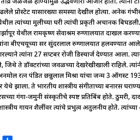
ध्ये तीव्र जळजळ होण्यामुळे उद्भवणारा आजार होता. त्यांना 
े प्रोस्टेट यासारख्या समस्या देखील होत्या. अनेक गंभीर 
 येथील त्यांच्या मुलीच्या घरी त्यांची प्रकृती अचानक बिघडल
िर्झापूर येथील रामकृष्ण सेवाश्रम रुग्णालयात दाखल करण्यात
्यांना बीएचयूच्या सर सुंदरलाल रुग्णालयात हलवण्यात आले
ारल्याने त्यांना 27 सप्टेंबर रोजी डिस्चार्ज देण्यात आला. त्या
ेले, जिथे ते डॉक्टरांच्या जवळच्या देखरेखीखाली राहिले. त्यां
मोल रत्न पंडित छन्नुलाल मिश्रा यांचा जन्म 3 ऑगस्ट 1936
ेथे झाला. ते भारतीय शास्त्रीय संगीताच्या बनारस घराण्य
रसच्या गंगा-जमुनी संस्कृतीचे स्पष्ट प्रतिबिंब होते. ठुमर
ास्त्रीय गायन शैलींवर त्यांचे प्रभुत्व अतुलनीय होते. त्य
.