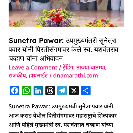
पवार
यांनी
प्रितीसंगमावर
केले
Sunetra Pawar: उपमुख्यमंत्री सुनेत्रा
स्व.
पवार यांनी प्रितीसंगमावर केले स्व. यशवंतराव
यशवंतराव
चव्हाण यांना अभिवादन
चव्हाण
Leave a Comment
/
ट्रेंडिंग
,
ताज्या बातम्या
,
यांना
राजकीय
,
हायलाईट
/
dnamarathi.com
अभिवादन
F
W
Li
T
T
X
S
a
h
n
h
el
h
Sunetra Pawar: उपमुख्यमंत्री सुनेत्रा पवार यांनी
c
at
k
re
e
ar
आज कराड येथील प्रितीसंगमावर महाराष्ट्राचे शिल्पकार
e
s
e
a
g
e
आणि पहिले मुख्यमंत्री स्व. यशवंतराव चव्हाण यांच्या
b
A
dI
d
ra