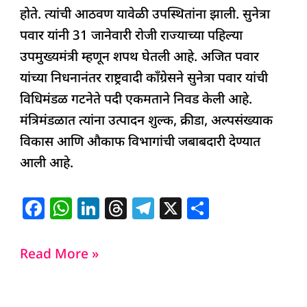
होते. त्यांची आठवण यावेळी उपस्थितांना झाली. सुनेत्रा
पवार यांनी 31 जानेवारी रोजी राज्याच्या पहिल्या
उपमुख्यमंत्री म्हणून शपथ घेतली आहे. अजित पवार
यांच्या निधनानंतर राष्ट्रवादी काँग्रेसने सुनेत्रा पवार यांची
विधिमंडळ गटनेते पदी एकमताने निवड केली आहे.
मंत्रिमंडळात त्यांना उत्पादन शुल्क, क्रीडा, अल्पसंख्याक
विकास आणि औकाफ विभागांची जबाबदारी देण्यात
आली आहे.
F
W
Li
T
T
X
S
a
h
n
h
el
h
c
at
k
re
e
ar
Read More »
e
s
e
a
g
e
b
A
dI
d
ra