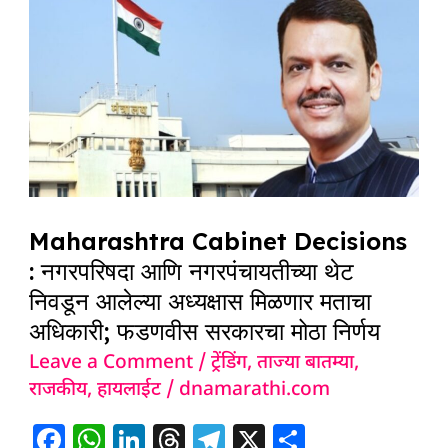
Cabinet
Decisions
:
नगरपरिषदा
आणि
नगरपंचायतीच्या
थेट
Maharashtra Cabinet Decisions
निवडून
: नगरपरिषदा आणि नगरपंचायतीच्या थेट
आलेल्या
निवडून आलेल्या अध्यक्षास मिळणार मताचा
अध्यक्षास
अधिकारी; फडणवीस सरकारचा मोठा निर्णय
मिळणार
Leave a Comment
/
ट्रेंडिंग
,
ताज्या बातम्या
,
मताचा
राजकीय
,
हायलाईट
/
dnamarathi.com
अधिकारी;
फडणवीस
F
W
Li
T
T
X
S