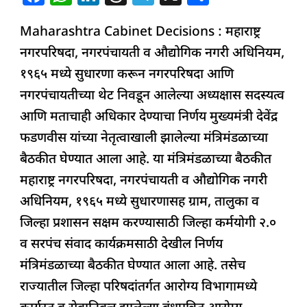
सरकारचा
a
h
n
h
el
h
मोठा
Maharashtra Cabinet Decisions : महाराष्ट्र
c
at
k
re
e
ar
निर्णय
नगरपरिषदा, नगरपंचायती व औद्योगिक नगरी अधिनियम,
e
s
e
a
g
e
१९६५ मध्ये सुधारणा करून नगरपरिषदा आणि
b
A
dI
d
ra
नगरपंचायतीच्या थेट निवडून आलेल्या अध्यक्षास सदस्यत्व
o
p
n
s
m
आणि मताचाही अधिकार देण्याचा निर्णय मुख्यमंत्री देवेंद्र
o
p
फडणवीस यांच्या नेतृत्वाखाली झालेल्या मंत्रिमंडळाच्या
k
बैठकीत घेण्यात आला आहे. या मंत्रिमंडळाच्या बैठकीत
महाराष्ट्र नगरपरिषदा, नगरपंचायती व औद्योगिक नगरी
अधिनियम, १९६५ मध्ये सुधारणासह ग्राम, तालुका व
जिल्हा प्रशासन सक्षम करण्यासाठी जिल्हा कर्मयोगी २.०
व सरपंच संवाद कार्यक्रमसाठी देखील निर्णय
मंत्रिमंडळाच्या बैठकीत घेण्यात आला आहे. तसेच
राज्यातील जिल्हा परिषदांतर्गत आरोग्य विभागामध्ये