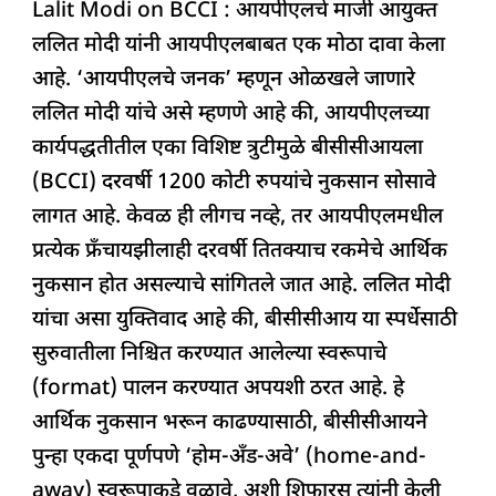
बीसीसीआय
Lalit Modi on BCCI : आयपीएलचे माजी आयुक्त
c
at
k
re
e
ar
आणि
ललित मोदी यांनी आयपीएलबाबत एक मोठा दावा केला
e
s
e
a
g
e
आयपीएल
आहे. ‘आयपीएलचे जनक’ म्हणून ओळखले जाणारे
b
A
dI
d
ra
संघांना
ललित मोदी यांचे असे म्हणणे आहे की, आयपीएलच्या
o
p
n
s
m
दरवर्षी
कार्यपद्धतीतील एका विशिष्ट त्रुटीमुळे बीसीसीआयला
o
p
2400
(BCCI) दरवर्षी 1200 कोटी रुपयांचे नुकसान सोसावे
k
कोटी
लागत आहे. केवळ ही लीगच नव्हे, तर आयपीएलमधील
रुपयांचा
प्रत्येक फ्रँचायझीलाही दरवर्षी तितक्याच रकमेचे आर्थिक
तोटा
नुकसान होत असल्याचे सांगितले जात आहे. ललित मोदी
यांचा असा युक्तिवाद आहे की, बीसीसीआय या स्पर्धेसाठी
सुरुवातीला निश्चित करण्यात आलेल्या स्वरूपाचे
(format) पालन करण्यात अपयशी ठरत आहे. हे
आर्थिक नुकसान भरून काढण्यासाठी, बीसीसीआयने
पुन्हा एकदा पूर्णपणे ‘होम-अँड-अवे’ (home-and-
away) स्वरूपाकडे वळावे, अशी शिफारस त्यांनी केली