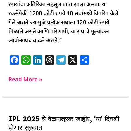
रुपयांचा अतिरिक्त महसूल प्राप्त झाला असता. या
रकमेपैकी 1200 कोटी रुपये 10 संघांमध्ये वितरित केले
गेले असते ज्यामुळे प्रत्येक संघाला 120 कोटी रुपये
मिळाले असते आणि परिणामी, या संघांचे मूल्यांकन
आपोआपच वाढले असते.”
F
W
Li
T
T
X
S
a
h
n
h
el
h
c
at
k
re
e
ar
Read More »
e
s
e
a
g
e
b
A
dI
d
ra
o
p
n
s
m
IPL
o
p
IPL 2025 चे वेळापत्रक जाहीर, ‘या’ दिवशी
2025
k
होणार सुरुवात
चे