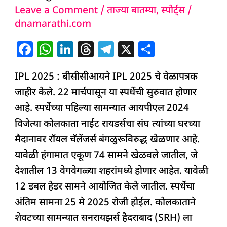
Leave a Comment
/
ताज्या बातम्या
,
स्पोर्ट्स
/
वेळापत्रक
dnamarathi.com
जाहीर,
‘या’
F
W
Li
T
T
X
S
दिवशी
a
h
n
h
el
h
होणार
IPL 2025 : बीसीसीआयने IPL 2025 चे वेळापत्रक
c
at
k
re
e
ar
सुरुवात
जाहीर केले. 22 मार्चपासून या स्पर्धेची सुरुवात होणार
e
s
e
a
g
e
आहे. स्पर्धेच्या पहिल्या सामन्यात आयपीएल 2024
b
A
dI
d
ra
विजेत्या कोलकाता नाईट रायडर्सचा संघ त्यांच्या घरच्या
o
p
n
s
m
मैदानावर रॉयल चॅलेंजर्स बंगळुरूविरुद्ध खेळणार आहे.
o
p
यावेळी हंगामात एकूण 74 सामने खेळवले जातील, जे
k
देशातील 13 वेगवेगळ्या शहरांमध्ये होणार आहेत. यावेळी
12 डबल हेडर सामने आयोजित केले जातील. स्पर्धेचा
अंतिम सामना 25 मे 2025 रोजी होईल. कोलकाताने
शेवटच्या सामन्यात सनरायझर्स हैदराबाद (SRH) ला