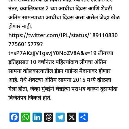
लीग टप्प्यानंतरचा हा दिवस आहे. त्यानंतर एलिमिनेटर
नंतर, क्वालिफायर 2 च्या आधीचा दिवस आणि शेवटी
अंतिम सामन्याच्या आधीचा दिवस असा असेल जेव्हा खेळ
होणार नाही.
https://twitter.com/IPL/status/189110830
7756015779?
t=sP7AKzjjV1gsvJY0NoZV8A&s=19 लीगच्या
इतिहासात 10 वर्षांनंतर पहिल्यांदाच लीगचा अंतिम
सामना कोलकात्यातील ईडन गार्डन्स मैदानावर होणार
आहे. येथे शेवटचा अंतिम सामना 2015 मध्ये खेळला
गेला होता, जेव्हा मुंबईने चेन्नईचा पराभव करून दुसऱ्यांदा
विजेतेपद जिंकले होते.
F
W
Li
T
T
X
S
a
h
n
h
el
h