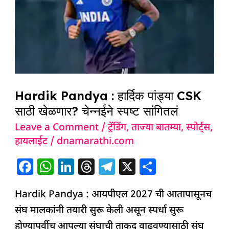
पांड्या
CSK
साठी
खेळणार?
चेन्नईने
स्पष्ट
Hardik Pandya : हार्दिक पांड्या CSK
सांगितलं
साठी खेळणार? चेन्नईने स्पष्ट सांगितलं
Leave a Comment
/
ट्रेंडिंग
,
ताज्या बातम्या
,
स्पोर्ट्स
,
हायलाईट
/
dnamarathi.com
F
W
Li
T
T
X
S
a
h
n
h
el
h
Hardik Pandya : आयपीएल 2027 ची आतापासूनच
c
at
k
re
e
ar
संघ मालकांनी तयारी सुरू केली असून स्पर्धा सुरू
e
s
e
a
g
e
होण्यापूर्वीच आपल्या संघाची ताकद वाढवण्यासाठी संघ