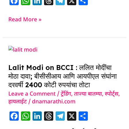
F
W
Li
T
T
X
S
a
h
n
h
el
h
c
at
k
re
e
ar
Read More »
e
s
e
a
g
e
b
A
dI
d
ra
o
p
n
s
m
Lalit
o
p
Modi
k
Lalit Modi on BCCI : ललित मोदींचा
on
मोठा दावा; बीसीसीआय आणि आयपीएल संघांना
BCCI
दरवर्षी 2400 कोटी रुपयांचा तोटा
:
Leave a Comment
/
ट्रेंडिंग
,
ताज्या बातम्या
,
स्पोर्ट्स
,
ललित
हायलाईट
/
dnamarathi.com
मोदींचा
मोठा
F
W
Li
T
T
X
S
दावा;
a
h
n
h
el
h