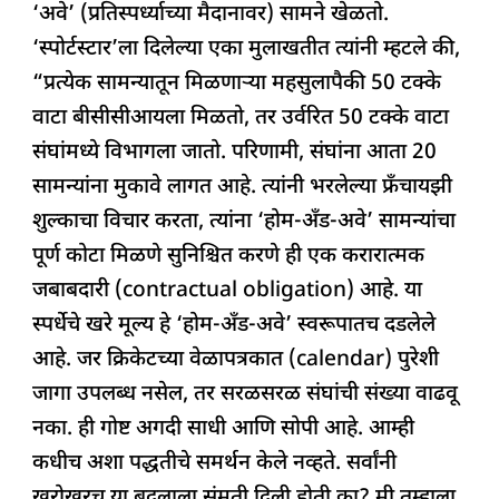
‘अवे’ (प्रतिस्पर्ध्याच्या मैदानावर) सामने खेळतो.
‘स्पोर्टस्टार’ला दिलेल्या एका मुलाखतीत त्यांनी म्हटले की,
“प्रत्येक सामन्यातून मिळणाऱ्या महसुलापैकी 50 टक्के
वाटा बीसीसीआयला मिळतो, तर उर्वरित 50 टक्के वाटा
संघांमध्ये विभागला जातो. परिणामी, संघांना आता 20
सामन्यांना मुकावे लागत आहे. त्यांनी भरलेल्या फ्रँचायझी
शुल्काचा विचार करता, त्यांना ‘होम-अँड-अवे’ सामन्यांचा
पूर्ण कोटा मिळणे सुनिश्चित करणे ही एक करारात्मक
जबाबदारी (contractual obligation) आहे. या
स्पर्धेचे खरे मूल्य हे ‘होम-अँड-अवे’ स्वरूपातच दडलेले
आहे. जर क्रिकेटच्या वेळापत्रकात (calendar) पुरेशी
जागा उपलब्ध नसेल, तर सरळसरळ संघांची संख्या वाढवू
नका. ही गोष्ट अगदी साधी आणि सोपी आहे. आम्ही
कधीच अशा पद्धतीचे समर्थन केले नव्हते. सर्वांनी
खरोखरच या बदलाला संमती दिली होती का? मी तुम्हाला