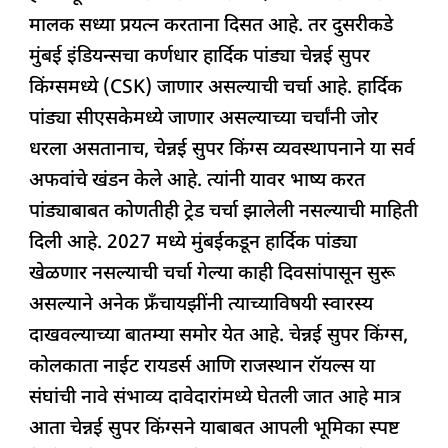
b
A
dI
d
ra
मालक सध्या प्रयत्न करताना दिसत आहे. तर दुसरीकडे
o
p
n
s
m
मुंबई इंडियन्सचा कर्णधार हार्दिक पांड्या चेन्नई सुपर
o
p
किंग्समध्ये (CSK) जाणार असल्याची चर्चा आहे. हार्दिक
k
पांड्या सीएसकेमध्ये जाणार असल्याच्या चर्चांनी जोर
धरला असतानाच, चेन्नई सुपर किंग्स व्यवस्थापनाने या सर्व
अफवांचे खंडन केले आहे. त्यांनी यावर भाष्य करत
पांड्याबाबत कोणतीही ट्रेड चर्चा झालेली नसल्याची माहिती
दिली आहे. 2027 मध्ये मुंबईकडून हार्दिक पांड्या
खेळणार नसल्याची चर्चा गेल्या काही दिवसांपासून सुरू
असल्याने अनेक फ्रँचायझींनी त्याच्याविषयी स्वारस्य
दाखवल्याच्या बातम्या समोर येत आहे. चेन्नई सुपर किंग्स,
कोलकाता नाईट रायडर्स आणि राजस्थान रॉयल्स या
संघांची नावे संभाव्य दावेदारांमध्ये घेतली जात आहे मात्र
आता चेन्नई सुपर किंग्सने याबाबत आपली भूमिका स्पष्ट