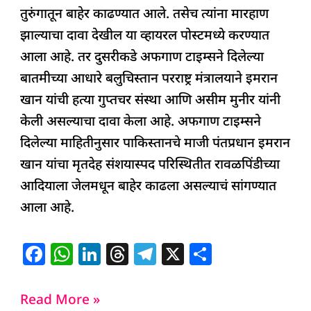
तुरुंगातून बाहेर काढण्यात आले. तसेच त्यांना मारहाण
झाल्याचा दावा देखील या व्हायरल पोस्टमध्ये करण्यात
आला आहे. तर दुसरीकडे अफगाण टाइम्सने दिलेल्या
बातमीच्या आधारे बलुचिस्तान परराष्ट्र मंत्रालयाने इमरान
खान यांची हत्या गुप्तचर संस्था आणि असीम मुनीर यांनी
केली असल्याचा दावा केला आहे. अफगाण टाइम्सने
दिलेल्या माहितीनुसार पाकिस्तानचे माजी पंतप्रधान इमरान
खान यांचा मृतदेह संशयास्पद परिस्थितीत रावळपिंडीच्या
आदियाला जेलमधून बाहेर काढला असल्याचं सांगण्यात
आला आहे.
F
W
Li
T
T
X
S
a
h
n
h
el
h
c
at
k
re
e
ar
Read More »