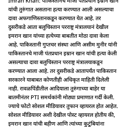
Imran Khan: पाकिस्तानचे माजी पंतप्रधान इम्रान खान
c
at
k
re
e
ar
यांची तुरुंगात असताना हत्या करण्यात आली असल्याचा
e
s
e
a
g
e
दावा अफगाणिस्तानकडून करण्यात येत आहे. तर
b
A
dI
d
ra
दुसरीकडे आता बलुचिस्तान परराष्ट्र मंत्रालयानं देखील
o
p
n
s
m
इमरान खान यांच्या हत्येच्या बाबतीत मोठा दावा केला
o
p
आहे. पाकिस्तानी गुप्तचर संस्था आणि असीम मुनीर यांनी
k
पाकिस्तानचे माजी पंतप्रधान इम्रान खान यांची हत्या केली
असल्याचा दावा बलुचिस्तान परराष्ट्र मंत्रालयाकडून
करण्यात आला आहे. तर दुसरीकडे आतापर्यंत पाकिस्तान
सरकारने याबाबत कोणतीही अधिकृत माहिती दिलेली
नाही. रावळपिंडीतील आदियाला तुरुंगाच्या बाहेर या
बातमीनंतर PTI समर्थकांनी मोठ्या प्रमाणात गर्दी केली.
ज्याचे फोटो सोशल मीडियावर तुफान व्हायरल होत आहेत.
सोशल मीडियावर अशी देखील पोस्ट व्हायरल होतीय की,
इमरान खान यांची बहीण आणि त्यांच्या कुटुंबियांना