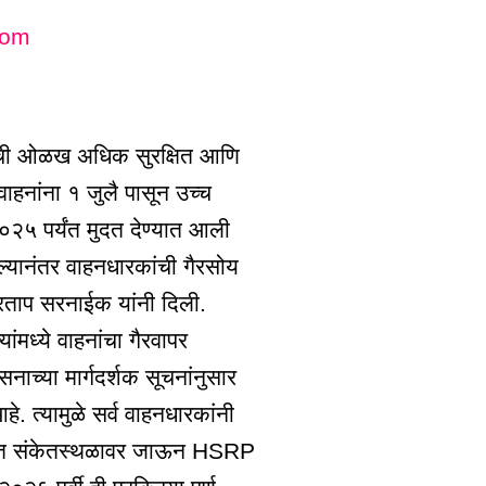
com
ंची ओळख अधिक सुरक्षित आणि
 वाहनांना १ जुलै पासून उच्च
२०२५ पर्यंत मुदत देण्यात आली
ल्यानंतर वाहनधारकांची गैरसोय
्रताप सरनाईक यांनी दिली.
ांमध्ये वाहनांचा गैरवापर
सनाच्या मार्गदर्शक सूचनांनुसार
े. त्यामुळे सर्व वाहनधारकांनी
धिकृत संकेतस्थळावर जाऊन HSRP