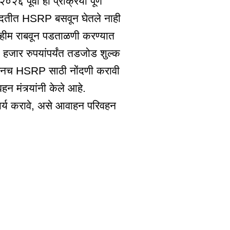
पूर्वी ही प्रक्रिया पूर्ण
ी मुदतीत HSRP बसवून घेतले नाही
मोहीम राबवून पडताळणी करण्यात
 हजार रुपयांपर्यंत तडजोड शुल्क
ूनच HSRP साठी नोंदणी करावी
मंत्र्यांनी केले आहे.
सहकार्य करावे, असे आवाहन परिवहन