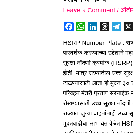
Leave a Comment
/
ऑटोम
मोठी
बातमी!
F
W
Li
T
T
1
a
h
n
hr
el
जुलैपासून
HSRP Number Plate : राज्या
c
at
k
e
e
वाहनांना
पारदर्शक करण्याच्या उद्देशाने मह
e
s
e
a
gr
उच्च
सुरक्षा नोंदणी क्रमांक (HSRP) 
b
A
dI
d
a
सुरक्षा
o
p
n
s
m
होती. मात्र राज्यातील उच्च सु
नोंदणी
o
p
टाळण्यासाठी आता ही मुदत ३० जू
क्रमांक
k
परिवहन मंत्री प्रताप सरनाईक म्ह
(HSRP)
रोखण्यासाठी उच्च सुरक्षा नोंदणी
बसविणे
राज्यात जुन्या वाहनांनाही उच्च 
अनिवार्य
मुदतवाढीचा लाभ घेत वेळेत HS