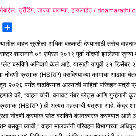
ोबाईल
,
ट्रेंडिंग
,
ताज्या बातम्या
,
हायलाईट
/
dnamarathi.
X
S
h
तील वाहन सुरक्षेला अधिक बळकटी देण्यासाठी तसेच वाहना
ar
ाराष्ट्र शासनाने ०१ एप्रिल २०१९ पूर्वी नोंदणी झालेल्या जुन्या
e
प्लेट बसविणे अनिवार्य केले आहे. यासाठी यापूर्वी ३१ डिसेंबर 
रक्षा नोंदणी क्रमांक (HSRP) बसविण्याच्या कामाचा आढावा घेत
न २०२६ पर्यंत वाढविण्यात आल्याची माहिती परिवहन मंत्री प
णाले की, “वाहन चोरी, बनावट नंबर प्लेट्स आणि गुन्हेगारी कृत्य
 क्रमांक (HSRP ) ही अत्यंत महत्त्वाची यंत्रणा आहे. केंद्र शा
सुरक्षा नोंदणी क्रमांक प्लेट बसविणे बंधनकारक करण्यात आले आह
RP बसवून घ्यावी.” वाहन मालकांनी परिवहन विभागाच्या अ