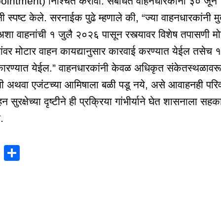
tment) निश्चित करावी. संबंधित वाहनधारकांनी ३० जून २०२६ 
ी स्पष्ट केले. सरनाईक पुढे म्हणाले की, “ज्या वाहनधारकांन
, अशा वाहनांची १ जुलै २०२६ पासून रस्त्यावर विशेष तपासणी 
यांवर मोटार वाहन कायद्यानुसार कारवाई करण्यात येईल तसेच १
यात येईल.” वाहनधारकांनी केवळ अधिकृत संकेतस्थळावर
 अथवा एजंटच्या आमिषाला बळी पडू नये, असे आवाहनही परिवहन 
न सुरक्षेच्या दृष्टीने ही प्रक्रिया गांभीर्याने घेत शासनाला 
.
X
S
h
ar
e