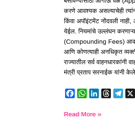
बसविण्यासाठी आगाऊ वेळ (Appoin
करणे आवश्यक असल्याचेही त्यांन
किंवा अपॉइंटमेंट नोंदवली नाही
येईल. नियमांचे उल्लंघन करणाऱ्
(Compounding Fees) आकारण्
आणि कोणत्याही अनधिकृत व्यक्ती
राज्यातील सर्व वाहनधारकांनी वाह
मंत्री प्रताप सरनाईक यांनी केले
F
W
Li
T
T
a
h
n
hr
el
c
at
k
e
e
Read More »
e
s
e
a
gr
b
A
dI
d
a