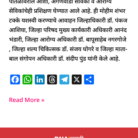
पातळीवरील आशा, अंगणवाडी सेविका व आरोग्य
सेविकांचेही प्रशिक्षण घेण्यात आले आहे. ही मोहीम शंभर
टक्के यशस्वी करण्याचे आवाहन जिल्हाधिकारी डॉ. पंकज
आशिया, जिल्हा परिषद मुख्य कार्यकारी अधिकारी आनंद
भंडारी, जिल्हा आरोग्य अधिकारी डॉ. बापूसाहेब नगरगोजे
, जिल्हा शल्य चिकित्सक डॉ. संजय घोगरे व जिल्हा माता-
बाल संगोपन अधिकारी डॉ. संदीप पुंड यांनी केले आहे.
F
W
Li
T
T
X
S
a
h
n
h
el
h
c
at
k
re
e
ar
Read More »
e
s
e
a
g
e
b
A
dI
d
ra
o
p
n
s
m