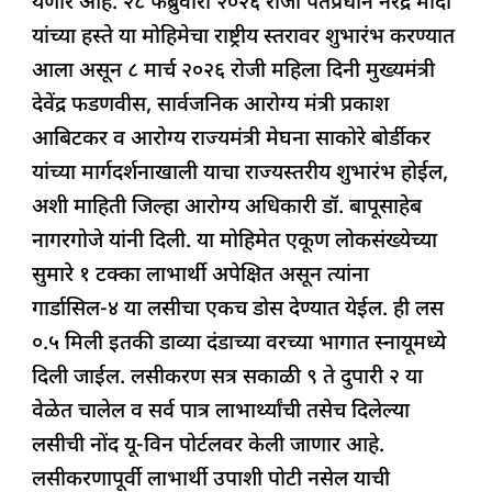
येणार आहे. २८ फेब्रुवारी २०२६ रोजी पंतप्रधान नरेंद्र मोदी
o
p
n
s
m
यांच्या हस्ते या मोहिमेचा राष्ट्रीय स्तरावर शुभारंभ करण्यात
o
p
आला असून ८ मार्च २०२६ रोजी महिला दिनी मुख्यमंत्री
k
देवेंद्र फडणवीस, सार्वजनिक आरोग्य मंत्री प्रकाश
आबिटकर व आरोग्य राज्यमंत्री मेघना साकोरे बोर्डीकर
यांच्या मार्गदर्शनाखाली याचा राज्यस्तरीय शुभारंभ होईल,
अशी माहिती जिल्हा आरोग्य अधिकारी डॉ. बापूसाहेब
नागरगोजे यांनी दिली. या मोहिमेत एकूण लोकसंख्येच्या
सुमारे १ टक्का लाभार्थी अपेक्षित असून त्यांना
गार्डासिल-४ या लसीचा एकच डोस देण्यात येईल. ही लस
०.५ मिली इतकी डाव्या दंडाच्या वरच्या भागात स्नायूमध्ये
दिली जाईल. लसीकरण सत्र सकाळी ९ ते दुपारी २ या
वेळेत चालेल व सर्व पात्र लाभार्थ्यांची तसेच दिलेल्या
लसीची नोंद यू-विन पोर्टलवर केली जाणार आहे.
लसीकरणापूर्वी लाभार्थी उपाशी पोटी नसेल याची