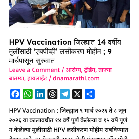
वर्षीय
मुलींसाठी
‘एचपीव्ही’
लसीकरण
HPV Vaccination जिल्ह्यात 14 वर्षीय
मोहीम
मुलींसाठी ‘एचपीव्ही’ लसीकरण मोहीम ; 9
;
मार्चपासून सुरुवात
9
Leave a Comment
/
आरोग्य
,
ट्रेंडिंग
,
ताज्या
मार्चपासून
बातम्या
,
हायलाईट
/
dnamarathi.com
सुरुवात
F
W
Li
T
T
X
S
a
h
n
h
el
h
HPV Vaccination : जिल्ह्यात ९ मार्च २०२६ ते ८ जून
c
at
k
re
e
ar
२०२६ या कालावधीत १४ वर्षे पूर्ण केलेल्या व १५ वर्षे पूर्ण
e
s
e
a
g
e
न केलेल्या मुलींसाठी HPV लसीकरण मोहीम राबविण्यात
b
A
dI
d
ra