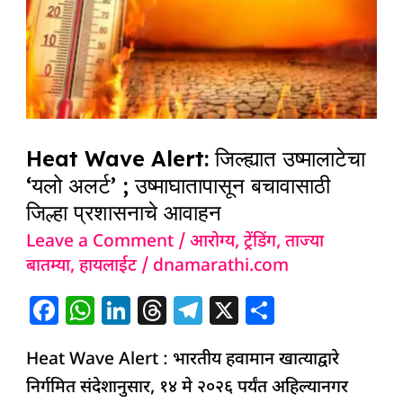
उष्मालाटेचा
‘यलो
अलर्ट’
;
उष्माघातापासून
बचावासाठी
Heat Wave Alert: जिल्ह्यात उष्मालाटेचा
जिल्हा
‘यलो अलर्ट’ ; उष्माघातापासून बचावासाठी
प्रशासनाचे
जिल्हा प्रशासनाचे आवाहन
आवाहन
Leave a Comment
/
आरोग्य
,
ट्रेंडिंग
,
ताज्या
बातम्या
,
हायलाईट
/
dnamarathi.com
F
W
Li
T
T
X
S
a
h
n
h
el
h
Heat Wave Alert : भारतीय हवामान खात्याद्वारे
c
at
k
re
e
ar
निर्गमित संदेशानुसार, १४ मे २०२६ पर्यंत अहिल्यानगर
e
s
e
a
g
e