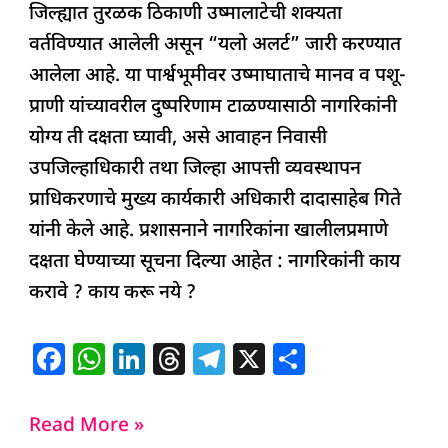
जिल्ह्यात तुरळक ठिकाणी उष्मालाटेची शक्यता
b
A
dI
d
ra
वर्तविण्यात आलेली असून “यलो अलर्ट” जारी करण्यात
o
p
n
s
m
आलेला आहे. या पार्श्वभूमीवर उष्माघाताचे मानव व पशू-
o
p
प्राणी यांच्यावरील दुष्परिणाम टाळण्यासाठी नागरिकांनी
k
योग्य ती दक्षता घ्यावी, असे आवाहन निवासी
उपजिल्हाधिकारी तथा जिल्हा आपत्ती व्यवस्थापन
प्राधिकरणाचे मुख्य कार्यकारी अधिकारी दादासाहेब गिते
यांनी केले आहे. प्रशासनाने नागरिकांना खालीलप्रमाणे
दक्षता घेण्याच्या सूचना दिल्या आहेत : नागरिकांनी काय
करावे ? काय करू नये ?
F
W
Li
T
T
X
S
a
h
n
h
el
h
c
at
k
re
e
ar
Read More »