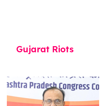
Gujarat Riots
Harshwardhan
Sapkal:
2002
च्या