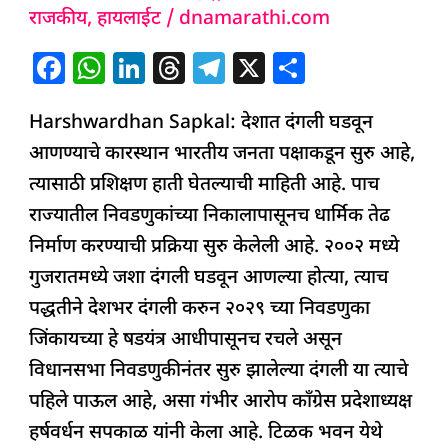
राजकीय
,
हायलाईट
/
dnamarathi.com
F
W
Li
T
T
X
S
a
h
n
h
el
h
Harshwardhan Sapkal: देशात दंगली घडवून
c
at
k
re
e
ar
आणण्याचे कारस्थान भारतीय जनता पक्षाकडून सुरु आहे,
e
s
e
a
g
e
त्यासाठी प्रशिक्षण हाती घेतल्याची माहिती आहे. पाच
b
A
dI
d
ra
राज्यातील निवडणुकांच्या निकालापासूनच धार्मिक तेढ
o
p
n
s
m
निर्माण करण्याची प्रक्रिया सुरु केलेली आहे. २००२ मध्ये
o
p
गुजरातमध्ये जशा दंगली घडवून आणल्या होत्या, त्याच
k
पद्धतीने देशभर दंगली करुन २०२९ च्या निवडणुका
जिंकायच्या हे षडयंत्र आधीपासूनच रचले असून
विधानसभा निवडणुकीनंतर सुरु झालेल्या दंगली या त्याचे
पहिले पाऊल आहे, असा गंभीर आरोप काँग्रेस प्रदेशाध्यक्ष
हर्षवर्धन सपकाळ यांनी केला आहे. टिळक भवन येथे