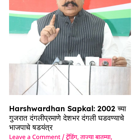
गुजरात
दंगलीप्रमाणे
देशभर
दंगली
घडवण्याचे
भाजपाचे
षडयंत्र
Harshwardhan Sapkal: 2002 च्या
गुजरात दंगलीप्रमाणे देशभर दंगली घडवण्याचे
भाजपाचे षडयंत्र
Leave a Comment
/
ट्रेंडिंग
,
ताज्या बातम्या
,