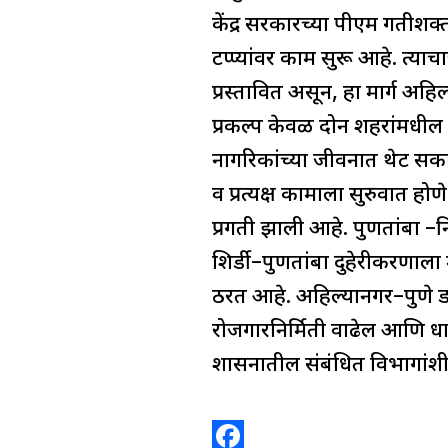
n
s
r
r
केंद्र सरकारच्या पीएम गतीशक्ती
a
e
टप्प्यांवर काम सुरू आहे. त्य
m
प्रस्तावित असून, हा मार्ग अह
प्रकल्प केवळ दोन शहरांमधील 
नागरिकांच्या जीवनात थेट सक
व प्रत्यक्ष कामाला सुरुवात हो
प्रगती झाली आहे. पुणतांबा 
शिर्डी–पुणतांबा दुहेरीकरणाला म
ठरत आहे. अहिल्यानगर–पुणे ड
रोजगारनिर्मिती वाढेल आणि धार्
शासनातील संबंधित विभागांशी सम