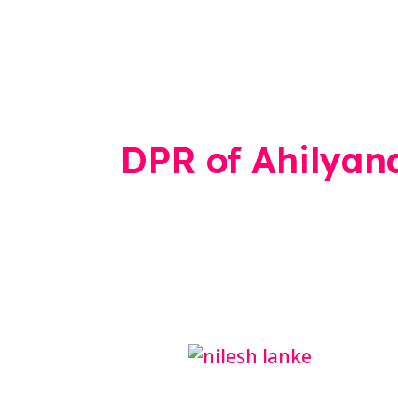
DPR of Ahilyan
Nilesh
Lanke: