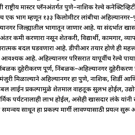
 राष्ट्रीय मास्टर प्लॅनअंतर्गत पुणे–नाशिक रेल्वे कनेक्टिव
ाचाच एक भाग म्हणून १३३ किलोमीटर लांबीचा अहिल्यानगर–पु
िल्यानगर जिल्ह्यातील भागातून जाणार आहे. या संदर्भात खास
अंतर कमी करणारा नसून शेतकरी, विद्यार्थी, कामगार, व्या
ारात्मक बदल घडवणारा आहे. डीपीआर तयार होणे ही महत्त्
णे आवश्यक आहे. अहिल्यानगर परिसरात यापूर्वीच रेल्वे पाया
–निंबळक दुहेरीकरण पूर्ण, निंबळक–अहिल्यानगर दुहेरीकर
ंजुरी मिळाल्याने अहिल्यानगर हा पुणे, नाशिक, शिर्डी आणि मर
बल लाईन प्रकल्पामुळे शेतमाल वाहतूक सुलभ होईल, उद्यो
मिक पर्यटनालाही लाभ होईल, असेही खासदार लंके यांनी स्पष्ट
न्वय साधून हा प्रकल्प मार्गी लावण्यासाठी प्रयत्न सुरू अस