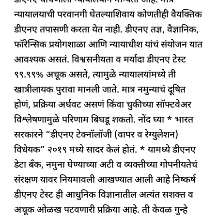
डीएनए चाचणीला न्यायालयीन मान्यता आहे. मात्र
न्यायालयाची परवानगी घेतल्याशिवाय कोणतीही वैयक्तिक
डीएनए तपासणी करता येत नाही. डीएनए तज्ञ, वैज्ञानिक,
फॉरेन्सिक प्रयोगशाळा आणि न्यायाधीश यांचं संयोजन यात
आवश्यक असतं. विश्वसनीयता व मर्यादा डीएनए टेस्ट
९९.९९% अचूक असते, त्यामुळे न्यायालयांमध्ये ती
खात्रीलायक पुरावा मानली जाते. मात्र नमुन्याचं दूषित
होणं, प्रक्रिया अर्धवट असणं किंवा चुकीच्या सॉफ्टवेअर
विश्लेषणामुळे परिणाम बिघडू शकतो. नोंद घ्या * भारत
सरकारने “डीएनए टेक्नॉलॉजी (वापर व रेग्युलेशन)
विधेयक” २०१९ मध्ये सादर केलं होतं. * यामध्ये डीएनए
डेटा बँक, नमुना घेण्याच्या अटी व व्यक्तीच्या गोपनीयतेचं
संरक्षण यावर नियमावली आखण्यात आली आहे निष्कर्ष
डीएनए टेस्ट ही आधुनिक विज्ञानातील अत्यंत सशक्त व
अचूक ओळख पटवणारी प्रक्रिया आहे. ती केवळ गुन्हे