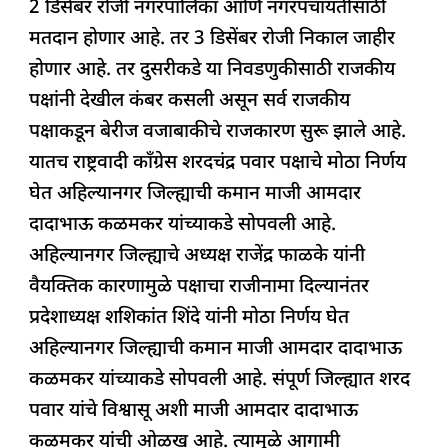
2 डिसेंबर रोजी नगरपालिका आणि नगरपंचायतींसाठी
b
A
dI
d
ra
मतदान होणार आहे. तर 3 डिसेंबर रोजी निकाल जाहीर
o
p
n
s
m
होणार आहे. तर दुसरीकडे या निवडणुकीसाठी राजकीय
o
p
पक्षांनी देखील कंबर कसली असून सर्व राजकीय
k
पक्षाकडून बेरीज वजाबाकीचे राजकारण सुरू झाले आहे.
यातच राष्ट्रवादी काँग्रेस शरदचंद्र पवार पक्षाचे मोठा निर्णय
घेत अहिल्यानगर जिल्ह्याची कमान माजी आमदार
दादाभाऊ कळमकर यांच्याकडे सोपवली आहे.
अहिल्यानगर जिल्ह्याचे अध्यक्ष राजेंद्र फाळके यांनी
वैयक्तिक कारणामुळे पक्षाचा राजीनामा दिल्यानंतर
प्रदेशाध्यक्ष शशिकांत शिंदे यांनी मोठा निर्णय घेत
अहिल्यानगर जिल्ह्याची कमान माजी आमदार दादाभाऊ
कळमकर यांच्याकडे सोपवली आहे. संपूर्ण जिल्ह्यात शरद
पवार यांचे विश्वासू अशी माजी आमदार दादाभाऊ
कळमकर यांची ओळख आहे. त्यामुळे आगामी