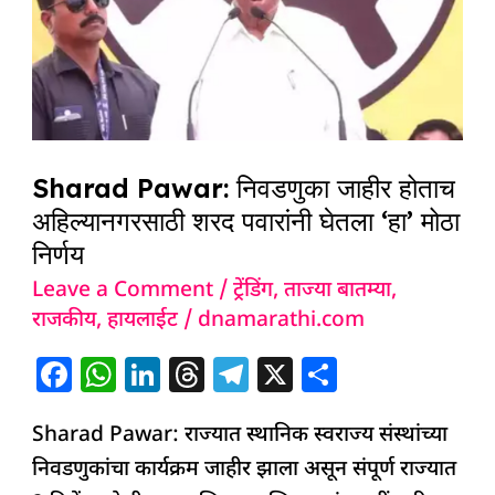
निवडणुका
जाहीर
होताच
अहिल्यानगरसाठी
शरद
पवारांनी
Sharad Pawar: निवडणुका जाहीर होताच
घेतला
अहिल्यानगरसाठी शरद पवारांनी घेतला ‘हा’ मोठा
‘हा’
निर्णय
मोठा
Leave a Comment
/
ट्रेंडिंग
,
ताज्या बातम्या
,
निर्णय
राजकीय
,
हायलाईट
/
dnamarathi.com
F
W
Li
T
T
X
S
a
h
n
h
el
h
Sharad Pawar: राज्यात स्थानिक स्वराज्य संस्थांच्या
c
at
k
re
e
ar
निवडणुकांचा कार्यक्रम जाहीर झाला असून संपूर्ण राज्यात
e
s
e
a
g
e