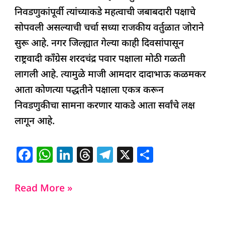
निवडणुकांपूर्वी त्यांच्याकडे महत्वाची जबाबदारी पक्षाचे
सोपवली असल्याची चर्चा सध्या राजकीय वर्तुळात जोराने
सुरू आहे. नगर जिल्ह्यात गेल्या काही दिवसांपासून
राष्ट्रवादी काँग्रेस शरदचंद्र पवार पक्षाला मोठी गळती
लागली आहे. त्यामुळे माजी आमदार दादाभाऊ कळमकर
आता कोणत्या पद्धतीने पक्षाला एकत्र करून
निवडणुकीचा सामना करणार याकडे आता सर्वांचे लक्ष
लागून आहे.
F
W
Li
T
T
X
S
a
h
n
h
el
h
c
at
k
re
e
ar
Read More »
e
s
e
a
g
e
b
A
dI
d
ra