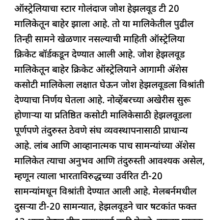
ऑस्ट्रेलियाचा स्टार गोलंदाज जोश हेझलवूड टी 20
b
A
dI
d
ra
मालिकेतून बाहेर झाला आहे. तो या मालिकेतील पुढील
o
p
n
s
m
तिन्ही सामने खेळणार नसल्याची माहिती ऑस्ट्रेलिया
o
p
क्रिकेट बॉर्डकडून देण्यात आली आहे. जोश हेझलवूड
k
मालिकेतून बाहेर क्रिकेट ऑस्ट्रेलियाने आगामी अ‍ॅशेस
कसोटी मालिकेला लक्षात घेऊन जोश हेझलवूडला विश्रांती
देण्याचा निर्णय घेतला आहे. नोव्हेंबरच्या अखेरीस सुरू
होणाऱ्या या प्रतिष्ठित कसोटी मालिकेसाठी हेझलवूडला
पूर्णपणे तंदुरुस्त ठेवणे संघ व्यवस्थापनासाठी प्राधान्य
आहे. लांब आणि आव्हानात्मक पाच सामन्यांच्या अ‍ॅशेस
मालिकेत त्याचा अनुभव आणि तंदुरुस्ती आवश्यक असेल,
म्हणून त्याला भारताविरुद्धच्या उर्वरित टी-20
सामन्यांमधून विश्रांती देण्यात आली आहे. मेलबर्नमधील
दुसऱ्या टी-20 सामन्यात, हेझलवूडने चार षटकांत फक्त