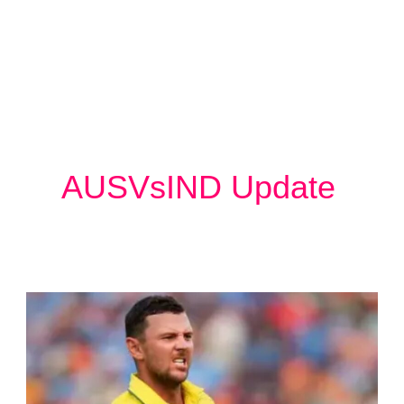
AUSVsIND Update
Josh
Hazlewood
:
टीम