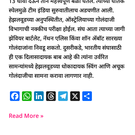
13 धावा देऊन तीन महत्त्वपूर्ण बळी घेतले. त्याच्या घातक
स्पेलमुळे टीम इंडिया सुरुवातीलाच अडचणीत आली.
हेझलवूडच्या अनुपस्थितीत, ऑस्ट्रेलियाच्या गोलंदाजी
विभागाची नक्कीच परीक्षा होईल. संघ आता त्याच्या जागी
झेवियर बार्टलेट, नॅथन एलिस किंवा शॉन अ‍ॅबॉट सारख्या
गोलंदाजांना निवडू शकतो. दुसरीकडे, भारतीय संघासाठी
ही एक दिलासादायक बाब आहे की त्यांना उर्वरित
सामन्यांमध्ये हेझलवूडच्या धोकादायक स्विंग आणि अचूक
गोलंदाजीचा सामना करावा लागणार नाही.
F
W
Li
T
T
X
S
a
h
n
h
el
h
c
at
k
re
e
ar
Read More »
e
s
e
a
g
e
b
A
dI
d
ra