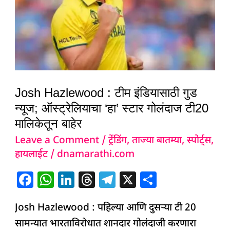
इंडियासाठी
गुड
न्यूज;
ऑस्ट्रेलियाचा
‘हा’
स्टार
Josh Hazlewood : टीम इंडियासाठी गुड
गोलंदाज
न्यूज; ऑस्ट्रेलियाचा ‘हा’ स्टार गोलंदाज टी20
टी20
मालिकेतून बाहेर
मालिकेतून
Leave a Comment
/
ट्रेंडिंग
,
ताज्या बातम्या
,
स्पोर्ट्स
,
बाहेर
हायलाईट
/
dnamarathi.com
F
W
Li
T
T
X
S
a
h
n
h
el
h
Josh Hazlewood : पहिल्या आणि दुसऱ्या टी 20
c
at
k
re
e
ar
सामन्यात भारताविरोधात शानदार गोलंदाजी करणारा
e
s
e
a
g
e