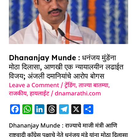
मुंडेंना
मोठा
दिलासा,
आणखी
एक
न्यायालयीन
Dhananjay Munde : धनंजय मुंडेंना
लढाईत
मोठा दिलासा, आणखी एक न्यायालयीन लढाईत
विजय;
विजय; अंजली दमानियांचे आरोप बोगस
अंजली
Leave a Comment
/
ट्रेंडिंग
,
ताज्या बातम्या
,
दमानियांचे
राजकीय
,
हायलाईट
/
dnamarathi.com
आरोप
F
W
Li
T
T
X
S
बोगस
a
h
n
h
el
h
Dhananjay Munde : राज्याचे माजी मंत्री आणि
c
at
k
re
e
ar
राष्ट्रवादी काँग्रेस पक्षाचे नेते धनंजय मुंडे यांना मोठा दिलासा