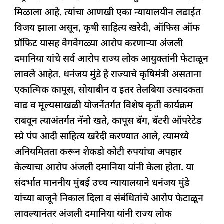
e
s
e
a
g
e
मिळाला आहे. त्यांचा आणखी एका न्यायालयीन लढाईत
b
A
dI
d
ra
विजय झाला असून, कृषी साहित्य खरेदी, ऑफिस ऑफ
o
p
n
s
m
प्रॉफिट यासह वेगवेगळ्या आरोप करणाऱ्या अंजली
o
p
दमानिया यांचे सर्व आरोप राज्य लोक आयुक्तांनी फेटाळून
k
लावले आहेत. धनंजय मुंडे हे राज्याचे कृषिमंत्री असताना
एकात्मिक कापूस, सोयाबीन व इतर तेलबिया उत्पादकता
वाढ व मूल्यसाखळी योजनेंतर्गत विशेष कृती कार्यक्रम
राबवून त्याअंतर्गत नॅनो खते, कापूस बॅग, बॅटरी ऑपरेटेड
स्प्रे पंप आदी साहित्य खरेदी करण्यात आले, त्यामध्ये
अनियमितता करून शेकडो कोटी रुपयांचा अपहार
केल्याचा आरोप अंजली दमानिया यांनी केला होता. या
संदर्भात माननीय मुंबई उच्च न्यायालयाने धनंजय मुंडे
यांच्या बाजूने निकाल दिला व संबंधितांचे आरोप फेटाळून
लावल्यानंतर अंजली दमानिया यांनी राज्य लोक