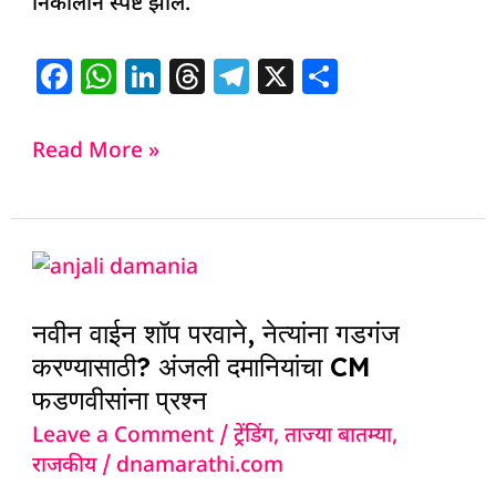
निकालाने स्पष्ट झाले.
F
W
Li
T
T
X
S
a
h
n
h
el
h
c
at
k
re
e
ar
Read More »
e
s
e
a
g
e
b
A
dI
d
ra
o
p
n
s
m
नवीन
o
p
वाईन
k
नवीन वाईन शॉप परवाने, नेत्यांना गडगंज
शॉप
करण्यासाठी? अंजली दमानियांचा CM
परवाने,
फडणवीसांना प्रश्न
नेत्यांना
Leave a Comment
/
ट्रेंडिंग
,
ताज्या बातम्या
,
गडगंज
राजकीय
/
dnamarathi.com
करण्यासाठी?