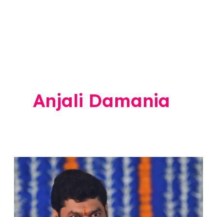
Anjali Damania
Dhananjay
Munde
:
धनंजय