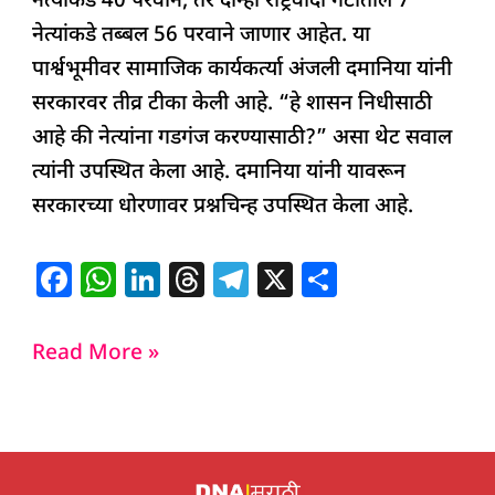
नेत्यांकडे 40 परवाने, तर दोन्ही राष्ट्रवादी गटातील 7
नेत्यांकडे तब्बल 56 परवाने जाणार आहेत. या
पार्श्वभूमीवर सामाजिक कार्यकर्त्या अंजली दमानिया यांनी
सरकारवर तीव्र टीका केली आहे. “हे शासन निधीसाठी
आहे की नेत्यांना गडगंज करण्यासाठी?” असा थेट सवाल
त्यांनी उपस्थित केला आहे. दमानिया यांनी यावरून
सरकारच्या धोरणावर प्रश्नचिन्ह उपस्थित केला आहे.
F
W
Li
T
T
X
S
a
h
n
h
el
h
c
at
k
re
e
ar
Read More »
e
s
e
a
g
e
b
A
dI
d
ra
o
p
n
s
m
o
p