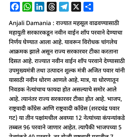
अंजली
F
W
Li
T
T
X
S
दमानियांचा
a
h
n
h
el
h
CM
Anjali Damania : राज्यात महसूल वाढवण्यासाठी
c
at
k
re
e
ar
फडणवीसांना
महायुती सरकारकडून नवीन वाईन शॉप परवाने देण्याचा
e
s
e
a
g
e
प्रश्न
निर्णय घेण्यात आला आहे. यावरून विरोधक चांगलेच
b
A
dI
d
ra
आक्रमक झाले असून राज्य सरकारवर टीका करताना
o
p
n
s
m
दिसत आहे. राज्यात नवीन वाईन शॉप परवाने देण्यासाठी
o
p
उपमुख्यमंत्री तथा उत्पादन शुल्क मंत्री अजित पवार यांनी
k
यासाठी नवीन धोरण आणले आहे. मात्र, या धोरणातून
निवडक नेत्यांचाच फायदा होत असल्याचे समोर आले
आहे. त्यानंतर राज्य सरकारवर टीका होत आहे. भाजप,
राष्ट्रवादी काँग्रेस आणि राष्ट्रवादी काँग्रेस (शरदचंद्र पवार
गट) या तीन पक्षांमधील अवघ्या 12 नेत्यांच्या कंपन्यांकडे
तब्बल 96 परवाने जाणार आहेत. त्यापैकी भाजपच्या 5