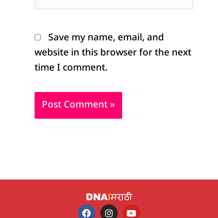
Save my name, email, and
website in this browser for the next
time I comment.
F
I
Y
a
n
o