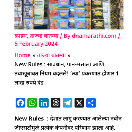
क्राईम
,
ताज्या बातम्या
/ By
dnamarathi.com
/
5 February 2024
Home
ताज्या बातम्या
New Rules : सावधान, पान-मसाला आणि
तंबाखूबाबत नियम बदलले! ‘त्या’ प्रकरणात होणार 1
लाख रुपये दंड
F
W
Li
T
T
X
S
a
h
n
h
el
h
New Rules :
c
at
k
देशात लागु करण्यात आलेल्या नवीन
re
e
ar
जीएसटीमुळे प्रत्येक कंपनीवर परिणाम झाला आहे.
e
s
e
a
g
e