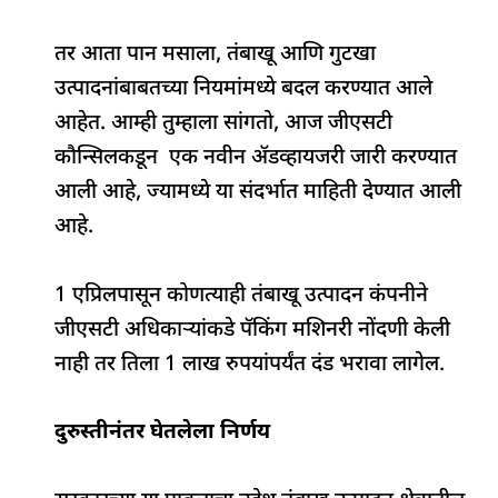
b
A
dI
d
ra
तर आता पान मसाला, तंबाखू आणि गुटखा
o
p
n
s
m
उत्पादनांबाबतच्या नियमांमध्ये बदल करण्यात आले
o
p
आहेत. आम्ही तुम्हाला सांगतो, आज जीएसटी
k
कौन्सिलकडून एक नवीन ॲडव्हायजरी जारी करण्यात
आली आहे, ज्यामध्ये या संदर्भात माहिती देण्यात आली
आहे.
1 एप्रिलपासून कोणत्याही तंबाखू उत्पादन कंपनीने
जीएसटी अधिकाऱ्यांकडे पॅकिंग मशिनरी नोंदणी केली
नाही तर तिला 1 लाख रुपयांपर्यंत दंड भरावा लागेल.
दुरुस्तीनंतर घेतलेला निर्णय