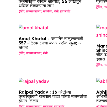
कर्जमाफीची रक्कम खात्यात; 56 लाखांहून
प्रकरण
अधिक शेतकऱ्यांना लाभ
ट्रेंडिंग
,
ताज
ट्रेंडिंग
,
ताज्या बातम्या
,
राजकीय
,
शेती
,
हायलाईट
Amol Khatal : संगमनेर तालुक्यासाठी
357 मेट्रिक टनचा बफार स्टॉक खुला; आ.
Mano
खताळ
Shinde
ट्रेंडिंग
,
ताज्या बातम्या
,
शेती
सीट पड
इशारा
ट्रेंडिंग
,
ताज
Rajpal Yadav : 16 कोटींच्या
Abhij
कर्जप्रकरणी राजपाल यादव यांच्या मालमत्तांचा
अभिजीत
होणार लिलाव
तरुणां
ट्रेंडिंग
,
ताज्या बातम्या
,
मनोरंजन
,
हायलाईट
ऑटोमोब