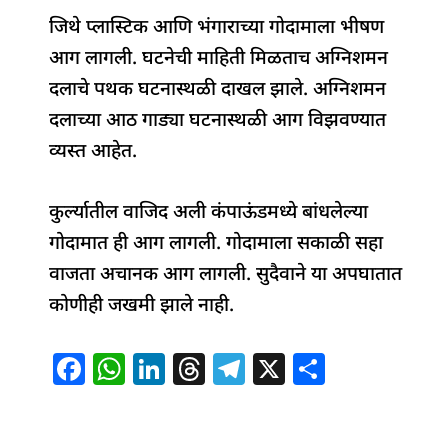
o
p
जिथे प्लास्टिक आणि भंगाराच्या गोदामाला भीषण
k
आग लागली. घटनेची माहिती मिळताच अग्निशमन
दलाचे पथक घटनास्थळी दाखल झाले. अग्निशमन
दलाच्या आठ गाड्या घटनास्थळी आग विझवण्यात
व्यस्त आहेत.
कुर्ल्यातील वाजिद अली कंपाऊंडमध्ये बांधलेल्या
गोदामात ही आग लागली. गोदामाला सकाळी सहा
वाजता अचानक आग लागली. सुदैवाने या अपघातात
कोणीही जखमी झाले नाही.
F
W
Li
T
T
X
S
a
h
n
h
el
h
c
at
k
re
e
ar