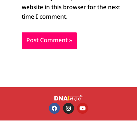
website in this browser for the next
time I comment.
F
I
Y
a
n
o
c
s
u
e
t
t
b
a
u
o
g
b