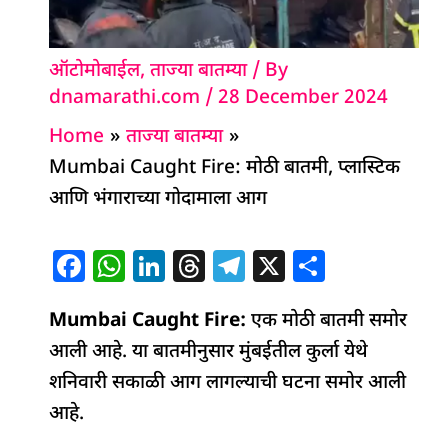
ऑटोमोबाईल
,
ताज्या बातम्या
/ By
dnamarathi.com
/
28 December 2024
Home
ताज्या बातम्या
Mumbai Caught Fire: मोठी बातमी, प्लास्टिक
आणि भंगाराच्या गोदामाला आग
F
W
Li
T
T
X
S
a
h
n
h
el
h
Mumbai Caught Fire:
c
at
k
re
e
एक मोठी बातमी समोर
ar
आली आहे. या बातमीनुसार मुंबईतील कुर्ला येथे
e
s
e
a
g
e
शनिवारी सकाळी आग लागल्याची घटना समोर आली
b
A
dI
d
ra
आहे.
o
p
n
s
m