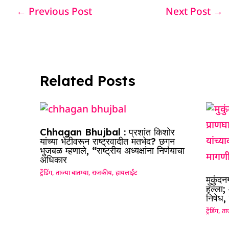
e
s
e
a
g
e
←
Previous Post
Next Post
→
b
A
dI
d
ra
o
p
n
s
m
o
p
k
Related Posts
Chhagan Bhujbal : प्रशांत किशोर
यांच्या भेटीवरून राष्ट्रवादीत मतभेद? छगन
भुजबळ म्हणाले, “राष्ट्रीय अध्यक्षांना निर्णयाचा
अधिकार
ट्रेंडिंग
,
ताज्या बातम्या
,
राजकीय
,
हायलाईट
मुकुंद
हल्ला;
निषेध,
ट्रेंडिंग
,
ताज