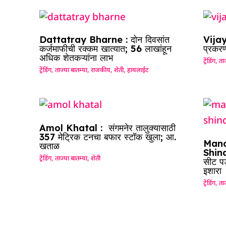
Dattatray Bharne : दोन दिवसांत
Vijay
कर्जमाफीची रक्कम खात्यात; 56 लाखांहून
प्रकरण
अधिक शेतकऱ्यांना लाभ
ट्रेंडिंग
,
ताज
ट्रेंडिंग
,
ताज्या बातम्या
,
राजकीय
,
शेती
,
हायलाईट
Amol Khatal : संगमनेर तालुक्यासाठी
357 मेट्रिक टनचा बफार स्टॉक खुला; आ.
Mano
खताळ
Shinde
ट्रेंडिंग
,
ताज्या बातम्या
,
शेती
सीट पड
इशारा
ट्रेंडिंग
,
ताज