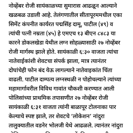
o
p
नोव्हेंबर रोजी सायंकाळच्या सुमारास आढळून आल्याने
k
खळबळ उडाली आहे. तेलंगणातील सीतापूरममधील एका
सिमेंट कंपनीत कार्यरत पद्मसिंह दामू, पाटील (४९) व
त्यांची पत्नी नम्रता (४५) हे एमएच १३ बीएन ८४८३ या
कारने डोकलखेडा येथील लग्न सोहळ्यासाठी २७ नोव्हेंबर
रोजी मार्गस्थ झाले होते. सायंकाळी ६:३० वाजता त्यांचा
नातेवाईकांशी शेवटचा संपर्क झाला, मात्र त्यानंतर
दोघांचेही फोन बंद येऊ लागल्याने नातेवाइकांत चिंता
वाढली. पाटील दाम्पत्य लग्नस्थळी न पोहोचल्याने त्यांच्या
महामार्गावरील विविध गावांत चौकशी करण्यात आली
पोलिसांच्या प्राथमिक तपासणीत २७ नोव्हेंबर रोजी
सायंकाळी ६:३१ वाजता त्यांनी बाळापूर टोलनाका पार
केल्याचे स्पष्ट झाले, तर शेवटचे ‘लोकेशन’ नांदुरा
तालुक्यातील वडनेर भोलजी येथे आढळले. त्यानंतर नांदुरा