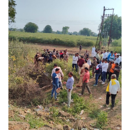
News
:
अखेर
‘त्या’
बेपत्ता
दाम्पत्याची
कार
तिसऱ्या
दिवशी
विहिरीत
आढळली!