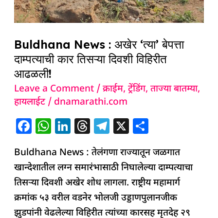
Buldhana News : अखेर ‘त्या’ बेपत्ता
दाम्पत्याची कार तिसऱ्या दिवशी विहिरीत
आढळली!
Leave a Comment
/
क्राईम
,
ट्रेंडिंग
,
ताज्या बातम्या
,
हायलाईट
/
dnamarathi.com
F
W
Li
T
T
X
S
a
h
n
h
el
h
Buldhana News : तेलंगणा राज्यातून जळगात
c
at
k
re
e
ar
खान्देशातील लग्न समारंभासाठी निघालेल्या दाम्पत्याचा
e
s
e
a
g
e
तिसऱ्या दिवशी अखेर शोध लागला. राष्ट्रीय महामार्ग
b
A
dI
d
ra
क्रमांक ५३ वरील वडनेर भोलजी उड्डाणपुलानजीक
o
p
n
s
m
झुडपांनी वेढलेल्या विहिरीत त्यांच्या कारसह मृतदेह २९