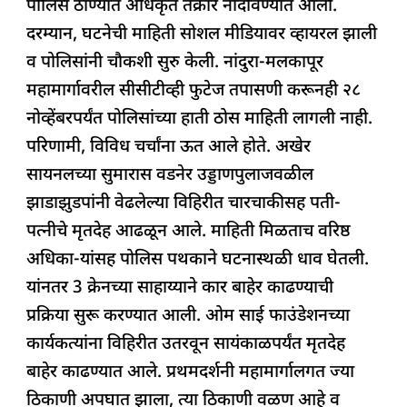
पोलिस ठाण्यात अधिकृत तक्रार नोंदविण्यात आली.
दरम्यान, घटनेची माहिती सोशल मीडियावर व्हायरल झाली
व पोलिसांनी चौकशी सुरु केली. नांदुरा-मलकापूर
महामार्गावरील सीसीटीव्ही फुटेज तपासणी करूनही २८
नोव्हेंबरपर्यंत पोलिसांच्या हाती ठोस माहिती लागली नाही.
परिणामी, विविध चर्चांना ऊत आले होते. अखेर
सायनलच्या सुमारास वडनेर उड्डाणपुलाजवळील
झाडाझुडपांनी वेढलेल्या विहिरीत चारचाकीसह पती-
पत्नीचे मृतदेह आढळून आले. माहिती मिळताच वरिष्ठ
अधिका-यांसह पोलिस पथकाने घटनास्थळी धाव घेतली.
यांनतर 3 क्रेनच्या साहाय्याने कार बाहेर काढण्याची
प्रक्रिया सुरू करण्यात आली. ओम साई फाउंडेशनच्या
कार्यकत्यांना विहिरीत उतरवून सायंकाळपर्यंत मृतदेह
बाहेर काढण्यात आले. प्रथमदर्शनी महामार्गालगत ज्या
ठिकाणी अपघात झाला, त्या ठिकाणी वळण आहे व