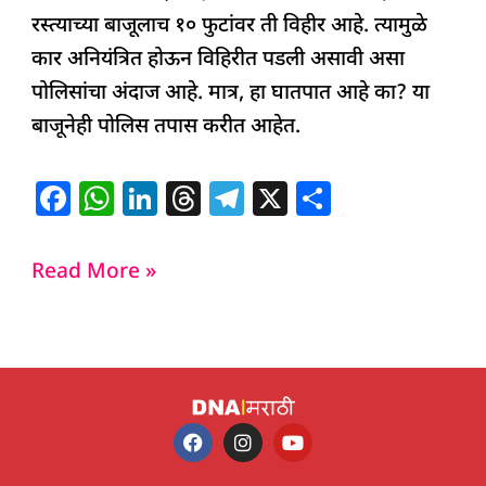
रस्त्याच्या बाजूलाच १० फुटांवर ती विहीर आहे. त्यामुळे
कार अनियंत्रित होऊन विहिरीत पडली असावी असा
पोलिसांचा अंदाज आहे. मात्र, हा घातपात आहे का? या
बाजूनेही पोलिस तपास करीत आहेत.
F
W
Li
T
T
X
S
a
h
n
h
el
h
c
at
k
re
e
ar
Read More »
e
s
e
a
g
e
b
A
dI
d
ra
o
p
n
s
m
o
p
k
F
I
Y
a
n
o
c
s
u