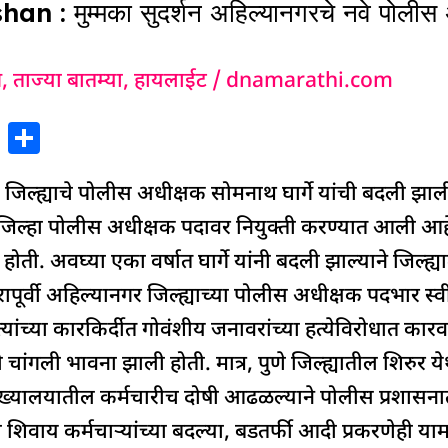
ुम्मका सुदर्शन अहिल्यानगरचे नवे पोलीस अधी
ग
,
ताज्या बातम्या
,
हायलाईट
/
dnamarathi.com
X
S
h
याचे पोलीस अधीक्षक सोमनाथ घार्गे यांची बदली झाली आह
ar
e
 जिल्हा पोलीस अधीक्षक पदावर नियुक्ती करण्यात आली आहे. घ
ोती. अवघ्या एका वर्षात घार्गे यांनी बदली झाल्याने जिल्ह्
भरापूर्वी अहिल्यानगर जिल्ह्याच्या पोलीस अधीक्षक पदभार स
्यांच्या कारकिर्दीत गोवंशीय जनावरांच्या हत्येविरोधात क
यी चांगली भावना झाली होती. मात्र, पुणे जिल्ह्यातील शिरुर
ख्यालयातील कर्मचारीच दोषी आढळल्याने पोलीस प्रशासनात घ
या शिवाय कर्मचाऱ्यांच्या बदल्या, बडतर्फी आदी प्रकरणेही या