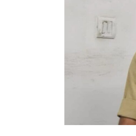
मुम्मका
सुदर्शन
अहिल्यानगरचे
नवे
पोलीस
अधीक्षक;
सोमनाथ
घार्गे
यांची
बदली