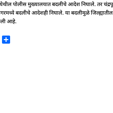
बई येथील पोलीस मुख्यालयात बदलीचे आदेश निघाले. तर चंद्
ानगरमध्ये बदलीचे आदेशही निघाले. या बदलीमुळे जिल्ह्यात
गली आहे.
X
S
h
ar
e