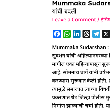
Mummaka Sudarshan : म
यांची बदली
Leave a Comment
/
ट्रेंडिं
F
W
Li
T
T
a
h
n
h
el
Mummaka Sudarshan : जिल्ह्
c
at
k
re
e
e
s
e
a
g
सुदर्शन यांची अहिल्यानगरच्या
b
A
dI
d
ra
मागील एका महिन्यापासून सुरू ह
o
p
n
s
m
आहे. सोमनाथ घार्गे यांनी वर्ष
o
p
करण्यास सुरूवात केली होती. त
k
त्यामुळे समाजात त्यांच्या विष
प्रकरणात थेट जिल्हा पोलीस मु
निर्माण झाल्याची चर्चा होती. 