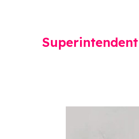
Superintendent 
Mummaka
Sudarshan
: