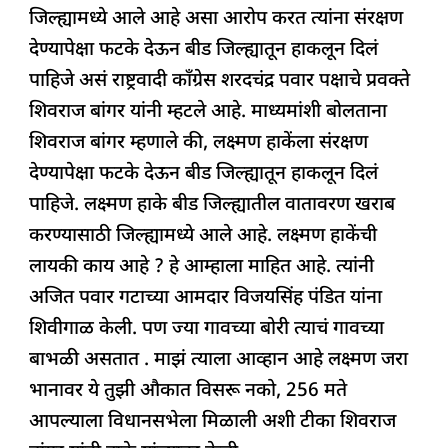
जिल्ह्यामध्ये आले आहे असा आरोप करत त्यांना संरक्षण
b
A
dI
d
ra
देण्यापेक्षा फटके देऊन बीड जिल्ह्यातून हाकलून दिलं
o
p
n
s
m
पाहिजे असं राष्ट्रवादी काँग्रेस शरदचंद्र पवार पक्षाचे प्रवक्ते
o
p
शिवराज बांगर यांनी म्हटले आहे. माध्यमांशी बोलताना
k
शिवराज बांगर म्हणाले की, लक्ष्मण हाकेंला संरक्षण
देण्यापेक्षा फटके देऊन बीड जिल्ह्यातून हाकलून दिलं
पाहिजे. लक्ष्मण हाके बीड जिल्ह्यातील वातावरण खराब
करण्यासाठी जिल्ह्यामध्ये आले आहे. लक्ष्मण हाकेंची
लायकी काय आहे ? हे आम्हाला माहित आहे. त्यांनी
अजित पवार गटाच्या आमदार विजयसिंह पंडित यांना
शिवीगाळ केली. पण ज्या गावच्या बोरी त्याचं गावच्या
बाभळी असतात . माझं त्याला आव्हान आहे लक्ष्मण जरा
भानावर ये तुझी औकात विसरू नको, 256 मते
आपल्याला विधानसभेला मिळाली अशी टीका शिवराज