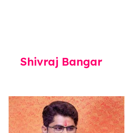
Shivraj Bangar
Shivraj
Bangar
on
Laxman