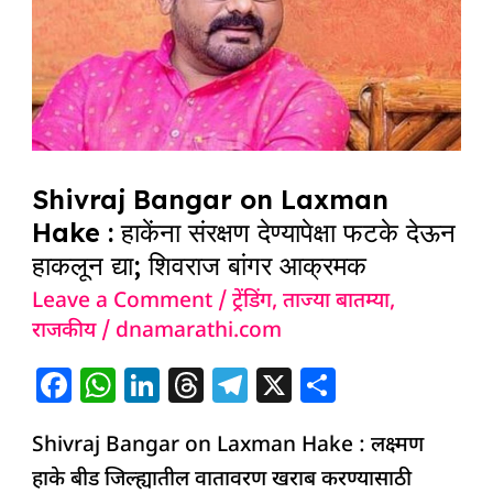
Hake
:
हाकेंना
संरक्षण
देण्यापेक्षा
फटके
Shivraj Bangar on Laxman
देऊन
Hake : हाकेंना संरक्षण देण्यापेक्षा फटके देऊन
हाकलून
हाकलून द्या; शिवराज बांगर आक्रमक
द्या;
Leave a Comment
/
ट्रेंडिंग
,
ताज्या बातम्या
,
शिवराज
राजकीय
/
dnamarathi.com
बांगर
F
W
Li
T
T
X
S
आक्रमक
a
h
n
h
el
h
Shivraj Bangar on Laxman Hake : लक्ष्मण
c
at
k
re
e
ar
हाके बीड जिल्ह्यातील वातावरण खराब करण्यासाठी
e
s
e
a
g
e