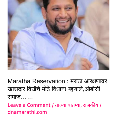
:
मराठा
आरक्षणावर
खासदार
विखेंचे
मोठे
विधान!
म्हणाले,ओबीसी
समाज……
Maratha Reservation : मराठा आरक्षणावर
खासदार विखेंचे मोठे विधान! म्हणाले,ओबीसी
समाज……
Leave a Comment
/
ताज्या बातम्या
,
राजकीय
/
dnamarathi.com