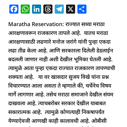
F
W
Li
T
T
X
S
a
h
n
h
el
h
Maratha Reservation: राज्यात सध्या मराठा
c
at
k
re
e
ar
आरक्षणावरून राजकारण तापले आहे. यातच मराठा
e
s
e
a
g
e
आरक्षणासाठी लढणारे मनोज जरांगे यांनी पुन्हा एकदा
b
A
dI
d
ra
लढा तीव्र केला आहे. आणि सरकारला दिलेली डेडलाईन
o
p
n
s
m
बदलली जाणार नाही अशी देखील भूमिका घेतली आहे.
o
p
त्यामुळे आता पुन्हा एकदा राज्यात राजकारण तापण्याची
k
शक्यता आहे. या वर खासदार सुजय विखे यांना प्रश्न
विचारण्यात आला असता ते म्हणाले की, चर्चेनेच विषय
मार्गे लागणार आहे. तसेच मराठा समाजाने देखील संयम
दाखवला आहे. त्याचबरोबर सरकार देखील याबाबत
सकारात्मक आहे. त्यामुळे कोणत्याही निकषापर्यंत
येण्याऐवजी आणखी काही कालावधी आहे. ओबीसी