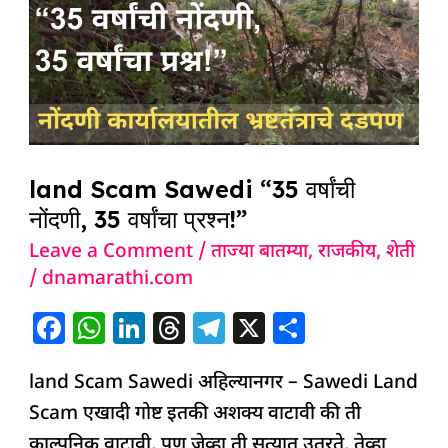
Sawedi
“35
वर्षांची
नोंदणी,
35
वर्षांचा
land Scam Sawedi “35 वर्षांची
प्रश्न!”
नोंदणी, 35 वर्षांचा प्रश्न!”
Leave a Comment
/
ताज्या बातम्या
,
राजकीय
,
शेती
/
dnamarathi.com
F
W
Li
T
T
X
S
a
h
n
h
el
h
land Scam Sawedi अहिल्यानगर – Sawedi Land
c
at
k
re
e
ar
Scam एखादी गोष्ट इतकी अशक्य वाटावी की ती
e
s
e
a
g
e
काल्पनिक वाटावी, पण जेव्हा ती सत्यात उतरते, तेव्हा