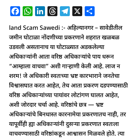
:
F
W
Li
T
T
X
S
भ्रष्ट
a
h
n
h
el
h
अधिकाऱ्यांचे
land Scam Sawedi :- अहिल्यानगर – सावेडीतील
c
at
k
re
e
ar
लोटांगण
जमीन घोटाळा नोंदणीच्या प्रकरणाने शहरात खळबळ
e
s
e
a
g
e
आणि
उडवली असतानाच या घोटाळ्यात अडकलेल्या
b
A
dI
d
ra
वरिष्ठांची
अधिकाऱ्यांनी आता वरिष्ठ अधिकाऱ्यांचे पाय धरून
o
p
n
s
m
गुप्त
“आम्हाला वाचवा” अशी गाऱ्हाणी केली आहे. लाज न
o
p
कृपा?
शरम! जे अधिकारी स्वतःच्या भ्रष्ट कारभाराने जनतेचा
k
विश्वासघात करत आहेत, तेच आता प्रकरण दडपण्यासाठी
वरिष्ठ अधिकाऱ्यांच्या पायांवर लोटांगण घालत आहेत,
अशी जोरदार चर्चा आहे. वरिष्ठांचे छत्र — भ्रष्ट
अधिकाऱ्यांचे बिनधास्त कारनामेया प्रकरणातच नाही, तर
यापूर्वीही ह्या अधिकाऱ्यांनी दुसऱ्या प्रकरणात स्वतःला
वाचवण्यासाठी वरिष्ठांकडून आश्वासन मिळवले होते. त्या