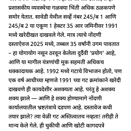
b
A
dI
d
ra
प्रशासकीय व्यवस्थेचा गळक्या भिंती अधिक ठळकपणे
o
p
n
s
m
समोर येतात. सावेडी येथील सर्व्हे नंबर 245/ब 1 आणि
o
p
245/ब 2 या एकूण 1 हेक्टर 35 आर जमिनीवर 1991
k
मध्ये खरेदीखत दाखवले गेले. मात्र त्याचे नोंदणी
दस्ताऐवज 2025 मध्ये, तब्बल 35 वर्षांनी उगम पावतात
– हा योगायोग नसून ठरवून केलेला दुर्दैवी ‘प्रयोग’ आहे,
आणि या मागील यंत्रणांची मूक सहमती अधिकच
धक्कादायक आहे. 1992 मध्ये गटाचे विभाजन होतो, पण
एक वर्ष आधीच्या म्हणजे 1991 च्या गट क्रमांकाने खरेदी
दाखवणे ही कायदेशीर अशक्यता आहे. परंतु हे अशक्य
शक्य झाले — आणि हे शक्य होण्यामागे नोंदणी
कार्यालयातील भ्रष्टतंत्राचे दडपण आहे. दस्तावेज कधी
तयार झाले? त्या वेळी गट अस्तित्वातच नव्हता! तरीही ते
मान्य केले गेले. ही चुकीची आणि खोटी कागदपत्रे