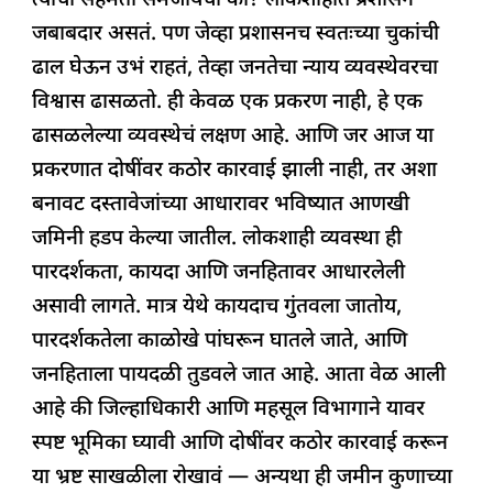
त्यांची सहमती समजायची का? लोकशाहीत प्रशासन
जबाबदार असतं. पण जेव्हा प्रशासनच स्वतःच्या चुकांची
ढाल घेऊन उभं राहतं, तेव्हा जनतेचा न्याय व्यवस्थेवरचा
विश्वास ढासळतो. ही केवळ एक प्रकरण नाही, हे एक
ढासळलेल्या व्यवस्थेचं लक्षण आहे. आणि जर आज या
प्रकरणात दोषींवर कठोर कारवाई झाली नाही, तर अशा
बनावट दस्तावेजांच्या आधारावर भविष्यात आणखी
जमिनी हडप केल्या जातील. लोकशाही व्यवस्था ही
पारदर्शकता, कायदा आणि जनहितावर आधारलेली
असावी लागते. मात्र येथे कायदाच गुंतवला जातोय,
पारदर्शकतेला काळोखे पांघरून घातले जाते, आणि
जनहिताला पायदळी तुडवले जात आहे. आता वेळ आली
आहे की जिल्हाधिकारी आणि महसूल विभागाने यावर
स्पष्ट भूमिका घ्यावी आणि दोषींवर कठोर कारवाई करून
या भ्रष्ट साखळीला रोखावं — अन्यथा ही जमीन कुणाच्या