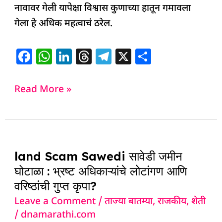
नावावर गेली यापेक्षा विश्वास कुणाच्या हातून गमावला
गेला हे अधिक महत्वाचं ठरेल.
F
W
Li
T
T
X
S
a
h
n
h
el
h
c
at
k
re
e
ar
Read More »
e
s
e
a
g
e
b
A
dI
d
ra
o
p
n
s
m
land
o
p
land Scam Sawedi सावेडी जमीन
Scam
k
घोटाळा : भ्रष्ट अधिकाऱ्यांचे लोटांगण आणि
Sawedi
वरिष्ठांची गुप्त कृपा?
सावेडी
Leave a Comment
/
ताज्या बातम्या
,
राजकीय
,
शेती
जमीन
/
dnamarathi.com
घोटाळा