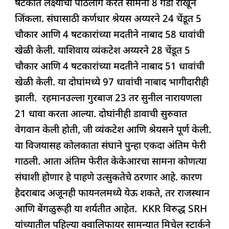
षटकांत लक्ष्याचा पाठलाग करत सामना 8 गडी राखून
जिंकला. संघासाठी कर्णधार श्रेयस अय्यरने 24 चेंडूत 5
चौकार आणि 4 षटकारांच्या मदतीने नाबाद 58 धावांची
खेळी केली. याशिवाय व्यंकटेश अय्यरने 28 चेंडूत 5
चौकार आणि 4 षटकारांच्या मदतीने नाबाद 51 धावांची
खेळी केली. या दोघांमध्ये 97 धावांची नाबाद भागीदारीही
झाली. रहमानउल्ला गुरबाज 23 तर सुनील नारायणला
21 धावा करता आल्या. दोघांनीही डावाची सुरुवात
वेगवान केली होती, जी व्यंकटेश आणि श्रेयसने पूर्ण केली.
या विजयासह कोलकाता संघाने पुन्हा एकदा अंतिम फेरी
गाठली. आता अंतिम फेरीत केकेआरचा सामना कोणत्या
संघाशी होणार हे पाहणे उत्सुकतेचे ठरणार आहे. कारण
हैदराबाद अजूनही फायनलमध्ये येऊ शकते, तर राजस्थान
आणि बेंगळुरूही या शर्यतीत आहेत. KKR विरुद्ध SRH
यांच्यातील पहिल्या क्वालिफायर सामन्यात मिचेल स्टार्कने