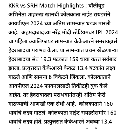
KKR vs SRH Match Highlights : बॉलीवूड
c
at
k
re
e
ar
अभिनेता शाहरुख खानची कोलकाता नाईट रायडर्सने
e
s
e
a
g
e
आयपीएल 2024 च्या अंतिम सामन्यात धडक मारली
b
A
dI
d
ra
आहे. अहमदाबादच्या नरेंद्र मोदी स्टेडियमवर IPL 2024
o
p
n
s
m
चा पहिला क्वालिफायर सामन्यात केकेआरने सनरायझर्स
o
p
हैदराबादचा पराभव केला. या सामन्यात प्रथम खेळणाऱ्या
k
हैदराबादचा संघ 19.3 षटकात 159 धावा करत सर्वबाद
झाला. प्रत्युत्तरात केकेआरने केवळ 13.4 षटकांत लक्ष्य
गाठले आणि सामना 8 विकेटने जिंकला. कोलकाताने
आयपीएल 2024 फायनलसाठी तिकीटही बुक केले
आहेत. तर हैदराबादला पराभवानंतरही अंतिम फेरी
गाठण्याची आणखी एक संधी आहे. कोलकाताने 160
धावांचे लक्ष्य गाठले कोलकाता नाईट रायडर्ससमोर 160
धावांचे लक्ष्य होते. प्रत्युत्तरात केकेआरने अवघ्या 13.4