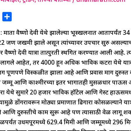
मोबाईल
,
ट्रेंडिंग
,
ताज्या बातम्या
/
dnamarathi.com
X
S
h
ता वैष्णो देवी येथे झालेल्या भूस्खलनात आतापर्यंत 34 
ar
e
 जण जखमी झाले असून त्यांच्यावर उपचार सुरु असल्याच
वैष्णो देवी यात्रा तात्पुरती स्थगित करण्यात आली आहे. त्या
 लागले आहेत, तर 4000 हून अधिक भाविक कटरा येथे यात्र
र्ग पूर्णपणे विस्कळीत झाला आहे आणि प्रवास मार्ग दुरुस्
ुळे जम्मू आणि काश्मीरच्या इतर भागातही मुसळधार पाऊ
रा येथे सुमारे 20 हजार भाविक हॉटेल आणि गेस्ट हाऊसमध्य
मुळे डोंगरावरून मोठ्या प्रमाणात ढिगारा कोसळल्याने यात्
 आणि दुरुस्तीचे काम सुरू आहे पण त्यासाठी वेळ लागू शक
पर्यंत उधमपूरमध्ये 629.4 मिमी आणि जम्मूमध्ये 296 मि