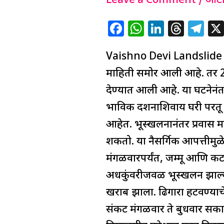
:
Leave a Comment
/
ऑटो
वैष्णो
F
W
Li
T
T
देवी
a
h
n
h
el
भूस्खलनात
Vaishno Devi Landslide : मा
c
at
k
re
e
आतापर्यंत
e
s
e
a
g
माहिती समोर आली आहे. तर 22
34
b
A
dI
d
ra
देण्यात आली आहे. या घटनेनंतर 
जणांचा
o
p
n
s
m
भाविक दर्शनाशिवाय घरी परतू
मृत्यू,
o
p
आहेत. भूस्खलनानंतर प्रवास मा
58
k
शकतो. या नैसर्गिक आपत्तीम
गाड्या
मंगळवारपर्यंत, जम्मू आणि कट
रद्द
अर्धकुंवरीजवळ भूस्खलन झाल्या
खराब झाला. ढिगारा हटवण्याचे
संकट मंगळवार ते बुधवार सकाळ