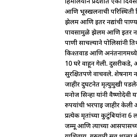
हिमालयीन प्रदेशात एका दिवस
आणि भूस्खलनाची परिस्थिती न
झेलम आणि इतर नद्यांची पाण्या
पावसामुळे झेलम आणि इतर नद्
पाणी साचल्याने पोलिसांनी तिथ
किश्तवाड आणि अनंतनागमध्येही 
10 घरे वाहून गेली. दुसरीकड
सुरक्षितपणे वाचवले. शेषनाग
जाहीर दुर्घटनेत मृत्युमुखी प
मनोज सिन्हा यांनी वैष्णोदेवी य
रुपयांची भरपाई जाहीर केली आहे
प्रत्येक मृतांच्या कुटुंबिया
जम्मू आणि त्याच्या आसपासच्