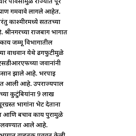
र पावसामुळे राज्यात पूर
्राण गमवावे लागले आहेत.
रंतु काश्मीरमध्ये सततच्या
. श्रीनगरच्या राजबाग भागात
कार्य जम्मू विभागातील
्या वाधवान येथे ढगफुटीमुळे
ा एसडीआरएफच्या जवानांनी
ुकसान झाले आहे. भरपाई
ण्यात आली आहे. उपराज्यपाल
ाच्या कुटुंबियांना 9 लाख
रग्रस्त भागांना भेट देताना
दत आणि बचाव कार्य पुरामुळे
 हलवण्यात आले आहे.