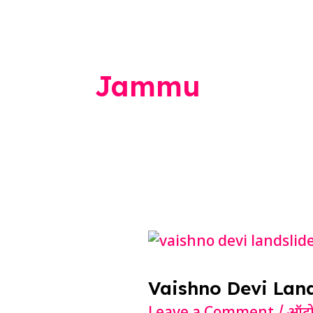
Jammu
Vaishno
Devi
Vaishno Devi Landslide 
Landslide