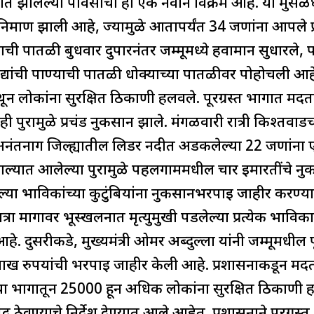
ात झालेल्या पावसाचा हा एक नवीन विक्रम आहे. या मुसळधा
िर्माण झाली आहे, ज्यामुळे आतापर्यंत 34 जणांना आपले प
ची पातळी बुधवार दुपारनंतर जम्मूमध्ये हवामान सुधारले, प
यांची पाण्याची पातळी धोक्याच्या पातळीवर पोहोचली आहे
ून लोकांना सुरक्षित ठिकाणी हलवले. पूरग्रस्त भागात मदत
पुरामुळे प्रचंड नुकसान झाले. मंगळवारी रात्री किश्तवाडच
े, अनंतनाग जिल्ह्यातील लिडर नदीत अडकलेल्या 22 जणांन
 नाल्यात आलेल्या पुरामुळे पहलगाममधील चार इमारतींचे न
डलेल्या भाविकांच्या कुटुंबियांना नुकसानभरपाई जाहीर कर
ात्रा मार्गावर भूस्खलनात मृत्युमुखी पडलेल्या प्रत्येक भाविक
. दुसरीकडे, मुख्यमंत्री ओमर अब्दुल्ला यांनी जम्मूमधील पू
ंना 6 लाख रुपयांची भरपाई जाहीर केली आहे. प्रशासनाकडून म
या भागातून 25000 हून अधिक लोकांना सुरक्षित ठिकाणी