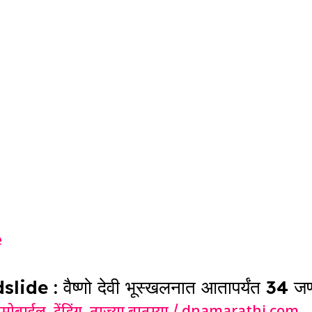
: वैष्णो देवी भूस्खलनात आतापर्यंत 34 जणांचा 