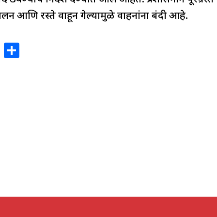
ंद ठेवण्याचे निर्देश देण्यात आले आहेत. प्रशासनाने पूरग्रस
न आणि रस्ते वाहून गेल्यामुळे वाहनांना बंदी आहे.
X
S
h
ar
e