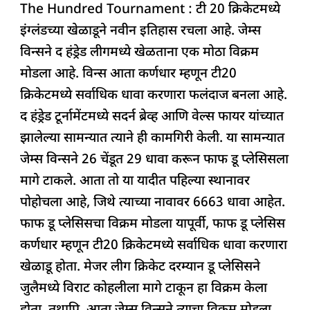
The Hundred Tournament : टी 20 क्रिकेटमध्ये
c
at
k
re
e
ar
इंग्लंडच्या खेळाडूने नवीन इतिहास रचला आहे. जेम्स
e
s
e
a
g
e
विन्सने द हंड्रेड लीगमध्ये खेळताना एक मोठा विक्रम
b
A
dI
d
ra
मोडला आहे. विन्स आता कर्णधार म्हणून टी20
o
p
n
s
m
क्रिकेटमध्ये सर्वाधिक धावा करणारा फलंदाज बनला आहे.
o
p
द हंड्रेड टूर्नामेंटमध्ये सदर्न ब्रेव्ह आणि वेल्स फायर यांच्यात
k
झालेल्या सामन्यात त्याने ही कामगिरी केली. या सामन्यात
जेम्स विन्सने 26 चेंडूत 29 धावा करून फाफ डू प्लेसिसला
मागे टाकले. आता तो या यादीत पहिल्या स्थानावर
पोहोचला आहे, जिथे त्याच्या नावावर 6663 धावा आहेत.
फाफ डू प्लेसिसचा विक्रम मोडला यापूर्वी, फाफ डू प्लेसिस
कर्णधार म्हणून टी20 क्रिकेटमध्ये सर्वाधिक धावा करणारा
खेळाडू होता. मेजर लीग क्रिकेट दरम्यान डू प्लेसिसने
जुलैमध्ये विराट कोहलीला मागे टाकून हा विक्रम केला