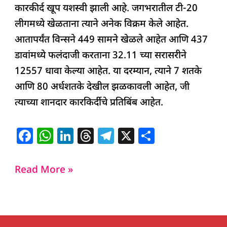
कारकीर्द खूप यशस्वी झाली आहे. जगभरातील टी-20
लीगमध्ये खेळताना त्याने अनेक विक्रम केले आहेत.
आतापर्यंत विन्सने 449 सामने खेळले आहेत आणि 437
डावांमध्ये फलंदाजी करताना 32.11 च्या सरासरीने
12557 धावा केल्या आहेत. या दरम्यान, त्याने 7 शतके
आणि 80 अर्धशतके देखील झळकावली आहेत, जी
त्याच्या शानदार कारकिर्दीचे प्रतिबिंब आहेत.
F
W
Li
T
T
X
S
a
h
n
h
el
h
c
at
k
re
e
ar
Read More »
e
s
e
a
g
e
b
A
dI
d
ra
o
p
n
s
m