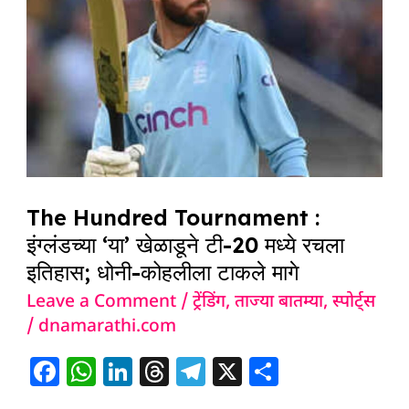
Tournament
:
इंग्लंडच्या
‘या’
खेळाडूने
टी-20
मध्ये
रचला
The Hundred Tournament :
इतिहास;
इंग्लंडच्या ‘या’ खेळाडूने टी-20 मध्ये रचला
धोनी-
इतिहास; धोनी-कोहलीला टाकले मागे
कोहलीला
Leave a Comment
/
ट्रेंडिंग
,
ताज्या बातम्या
,
स्पोर्ट्स
टाकले
/
dnamarathi.com
मागे
F
W
Li
T
T
X
S
a
h
n
h
el
h