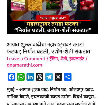
वाढीचा
महाराष्ट्रावर
तगडा
फटका;
निर्यात
घटली,
आयात शुल्क वाढीचा महाराष्ट्रावर तगडा
उद्योग-
फटका; निर्यात घटली, उद्योग-शेती संकटात
शेती
संकटात
Leave a Comment
/
ट्रेंडिंग
,
शेती
,
हायलाईट
/
dnamarathi.com
F
W
Li
T
T
X
S
a
h
n
h
el
h
मुंबई – आयात शुल्क वाढ, निर्यात घट, कोल्हापूर हळद,
c
at
k
re
e
ar
नाशिक बेदाणे, इचलकरंजी कापड उद्योग, विदर्भ कापूस…
e
s
e
a
g
e
या सगळ्या नावांच्या मागे आता एकच सत्य लपलेलं आहे