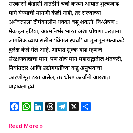
सरकारने केंद्राशी तातडीने चर्चा करून आयात शुल्कवाढ
मागे घेण्याची मागणी केली नाही, तर राज्याच्या
अर्थचक्राला दीर्घकालीन धक्का बसू शकतो. विश्लेषण :
मेक इन इंडिया, आत्मनिर्भर भारत अशा घोषणा करताना
जागतिक व्यापारातील ‘किंमत स्पर्धा’ या मूलभूत सत्याकडे
दुर्लक्ष केले गेले आहे. आयात शुल्क वाढ म्हणजे
संरक्षणवादाचा मार्ग, पण तोच मार्ग महाराष्ट्रातील शेतकरी,
निर्यातदार आणि उद्योगपतींच्या कडू अनुभवाचा
कारणीभूत ठरत असेल, तर धोरणकर्त्यांनी आरशात
पाहायला हवं.
F
W
Li
T
T
X
S
a
h
n
h
el
h
c
at
k
re
e
ar
Read More »