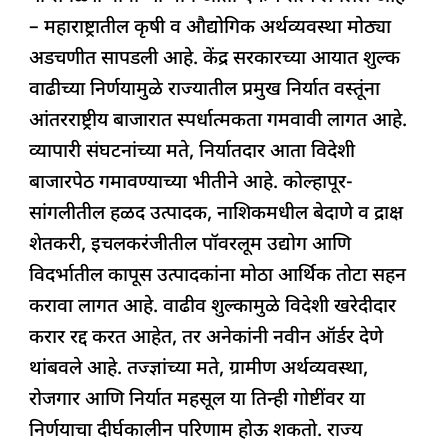
b
A
dI
d
ra
– महाराष्ट्रातील कृषी व औद्योगिक अर्थव्यवस्था मोठ्या
o
p
n
s
m
अडचणीत सापडली आहे. केंद्र सरकारच्या आयात शुल्क
o
p
वाढीच्या निर्णयामुळे राज्यातील प्रमुख निर्यात वस्तूंना
k
आंतरराष्ट्रीय बाजारात स्पर्धात्मकता गमवावी लागत आहे.
व्यापारी संघटनांच्या मते, निर्यातदार आता विदेशी
बाजारपेठ गमावण्याच्या भीतीने आहे. कोल्हापूर-
सांगलीतील हळद उत्पादक, नाशिकमधील बेदाणे व द्राक्ष
शेतकरी, इचलकरंजीतील पॉवरलूम उद्योग आणि
विदर्भातील कापूस उत्पादकांना मोठा आर्थिक तोटा सहन
करावा लागत आहे. वाढीव शुल्कामुळे विदेशी खरेदीदार
करार रद्द करत आहेत, तर अनेकांनी नवीन ऑर्डर देणे
थांबवले आहे. तज्ज्ञांच्या मते, ग्रामीण अर्थव्यवस्था,
रोजगार आणि निर्यात महसूल या तिन्ही गोष्टींवर या
निर्णयाचा दीर्घकालीन परिणाम होऊ शकतो. राज्य