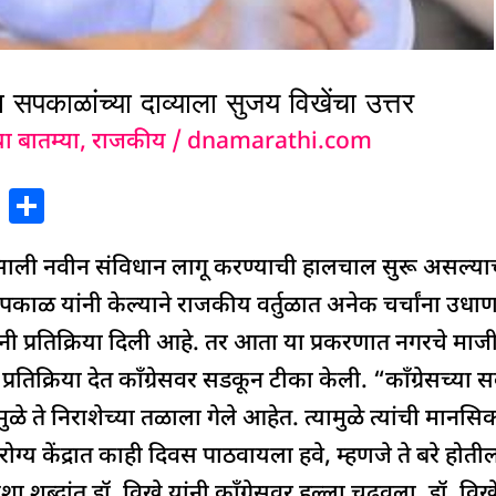
 सपकाळांच्या दाव्याला सुजय विखेंचा उत्तर
या बातम्या
,
राजकीय
/
dnamarathi.com
X
S
h
साली नवीन संविधान लागू करण्याची हालचाल सुरू असल
ar
e
वर्धन सपकाळ यांनी केल्याने राजकीय वर्तुळात अनेक चर्चांना 
नी प्रतिक्रिया दिली आहे. तर आता या प्रकरणात नगरचे म
्रतिक्रिया देत काँग्रेसवर सडकून टीका केली. “काँग्रेसच्या सर
ुळे ते निराशेच्या तळाला गेले आहेत. त्यामुळे त्यांची मानस
ोग्य केंद्रात काही दिवस पाठवायला हवे, म्हणजे ते बरे ह
्दांत डॉ. विखे यांनी काँग्रेसवर हल्ला चढवला. डॉ. विखे 