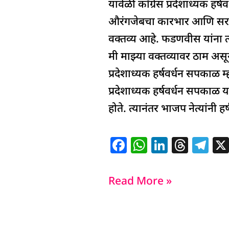
b
A
dI
d
ra
यावेळी काँग्रेस प्रदेशाध्यक 
हर्षवर्धन
o
p
n
s
m
औरंगजेबचा कारभार आणि सरका
सपकाळ
o
p
वक्तव्य आहे. फडणवीस यांना त
स्पष्टच
k
मी माझ्या वक्तव्यावर ठाम असू
बोलले
प्रदेशाध्यक हर्षवर्धन सपकाळ म्ह
प्रदेशाध्यक हर्षवर्धन सपकाळ य
होते. त्यानंतर भाजप नेत्यांनी 
F
W
Li
T
T
a
h
n
h
el
c
at
k
re
e
Read More »
e
s
e
a
g
b
A
dI
d
ra
o
p
n
s
m