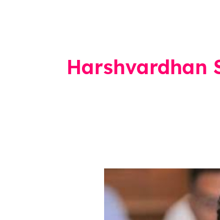
Harshvardhan 
संविधान
बदलणार,
हर्षवर्धन