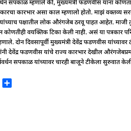
हर्षवर्धन सपकाळ म्हणाले की, मुख्यमंत्री फडणवीस यांना को
रचा कारभार असा काल म्हणालो होतो. माझं वक्तव्य सरका
्यांच्याच पक्षातील लोक औरंगजेब ठरवू पाहत आहेत. माजी
न कोणतीही वयक्तिक टिका केली नाही. असं या पत्रकार परिषद
णाले. दोन दिवसापूर्वी मुख्यमंत्री देवेंद्र फडणवीस यांच्यावर
ांनी देवेंद्र फडणवीस यांचे राज्य कारभार देखील औरंगजेबप्रम
हर्षवर्धन सपकाळ यांच्यावर चारही बाजूने टीकेला सुरुवात केल
X
S
h
ar
e