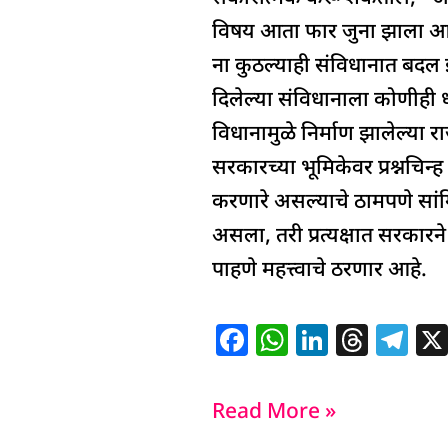
विषय आता फार जुना झाला आहे. क
ना कुठल्याही संविधानात बदल 
दिलेल्या संविधानाला कोणीही ध
विधानामुळे निर्माण झालेल्या
सरकारच्या भूमिकेवर प्रश्नचि
करणारे असल्याचे ठामपणे सांगित
असला, तरी प्रत्यक्षात सरकारन
पाहणे महत्त्वाचे ठरणार आहे.
F
W
Li
T
T
a
h
n
h
el
c
at
k
re
e
Read More »
e
s
e
a
g