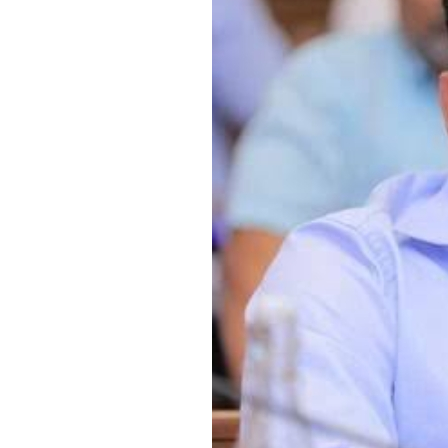
सपकाळांच्या
दाव्याला
सुजय
विखेंचा
उत्तर