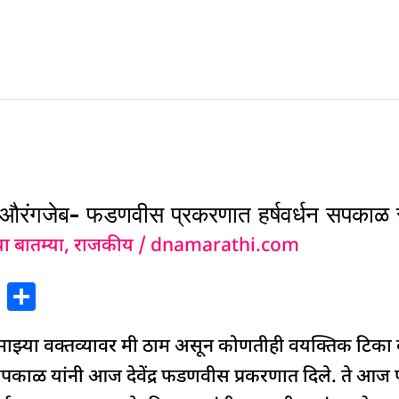
म, औरंगजेब- फडणवीस प्रकरणात हर्षवर्धन सपकाळ स
या बातम्या
,
राजकीय
/
dnamarathi.com
X
S
h
या वक्तव्यावर मी ठाम असून कोणतीही वयक्तिक टिका के
ar
e
र्धन सपकाळ यांनी आज देवेंद्र फडणवीस प्रकरणात दिले. ते आज 