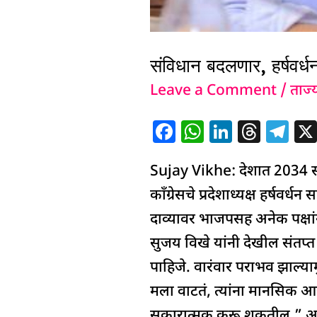
संविधान बदलणार, हर्षवर्धन
Leave a Comment
/
ताज्
F
W
Li
T
T
a
h
n
h
el
Sujay Vikhe: देशात 2034 
c
at
k
re
e
e
s
e
a
g
काँग्रेसचे प्रदेशाध्यक्ष हर्ष
b
A
dI
d
ra
दाव्यावर भाजपसह अनेक पक्षां
o
p
n
s
m
सुजय विखे यांनी देखील संतप्त प
o
p
पाहिजे. वारंवार पराभव झाल्याम
k
मला वाटतं, त्यांना मानसिक आर
सकारात्मक करू शकतील,” अशा शब