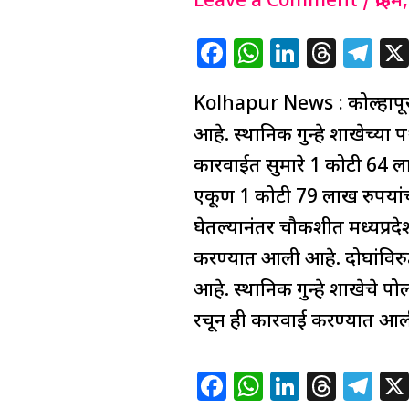
कोल्हापुरात
Leave a Comment
/
क्राईम
गोवा
F
W
Li
T
T
बनावटी
a
h
n
h
el
मद्याचा
Kolhapur News : कोल्हापूर ज
c
at
k
re
e
मोठा
e
s
e
a
g
आहे. स्थानिक गुन्हे शाखेच्य
साठा
b
A
dI
d
ra
कारवाईत सुमारे 1 कोटी 64 ला
जप्त
o
p
n
s
m
एकूण 1 कोटी 79 लाख रुपयांचा
o
p
घेतल्यानंतर चौकशीत मध्यप्र
k
करण्यात आली आहे. दोघांविरुद्
आहे. स्थानिक गुन्हे शाखेचे प
रचून ही कारवाई करण्यात आली.
F
W
Li
T
T