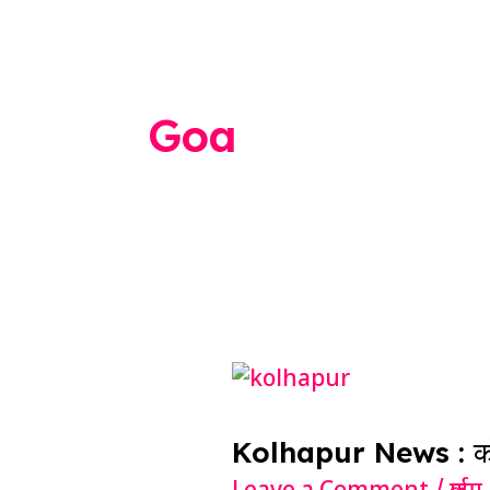
Goa
Kolhapur
News
Kolhapur News : कोल्हा
: