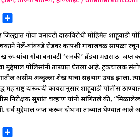
,
ट्रेंडिंग
,
ताज्या बातम्या
,
हायलाईट
/
dnamarathi.com
X
S
h
िल्ह्यात गोवा बनावटी दारूविरोधी मोहिमेत शाहूवाडी पो
ar
e
ा पथकाने नेर्ले-बांबवडे रोडवर कापशी गावाजवळ सापळा रचू
ख रुपयांचा गोवा बनावटी ‘सनकी’ ब्रँडचा मद्यसाठा जप्त
 मुद्देमाल पोलिसांनी ताब्यात घेतला आहे. ट्रकचालक संतो
देशातील असीम अब्दुल्ला शेख याचा सहभाग उघड झाला. त
ध महाराष्ट्र दारूबंदी कायद्यानुसार शाहूवाडी पोलीस ठाण्
ोलीस निरीक्षक सुशांत चव्हाण यांनी सांगितले की, “मिळालेल
 सर्व मुद्देमाल जप्त करून दोघांना ताब्यात घेण्यात आले
X
S