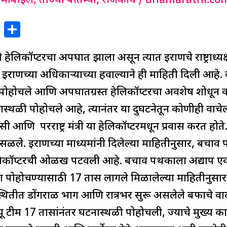
मोबाईल
,
ताज्या बातम्या
,
राजकीय
/
dnamarathi.co
X
S
h
िकॉप्टरचा अपघात झाला असून त्यात इराणचे राष्ट्राध्यक्ष इ
ar
e
सने इराणच्या अधिकाऱ्याच्या हवाल्याने ही माहिती दिली आ
 पोहोचले आणि अपघातग्रस्त हेलिकॉप्टरचा अवशेष शोधून
स्थळी पोहोचले आहे, त्यानंतर या दुर्घटनेतून कोणीही व
ायसी आणि परराष्ट्र मंत्री या हेलिकॉप्टरमधून प्रवास करत होते. 
ले. इराणच्या माध्यमांनी दिलेल्या माहितीनुसार, बचाव पथकान
हेलिकॉप्टरची ओळख पटवली आहे. बचाव पथकाला अद्याप एक
 पोहोचण्यासाठी 17 तास लागले मिळालेल्या माहितीनुसा
थितीत डोंगराळ भाग आणि रात्रभर सुरू असलेले बर्फाचे 
क्यू टीम 17 तासांनंतर घटनास्थळी पोहोचली, ज्याचे मुख्य