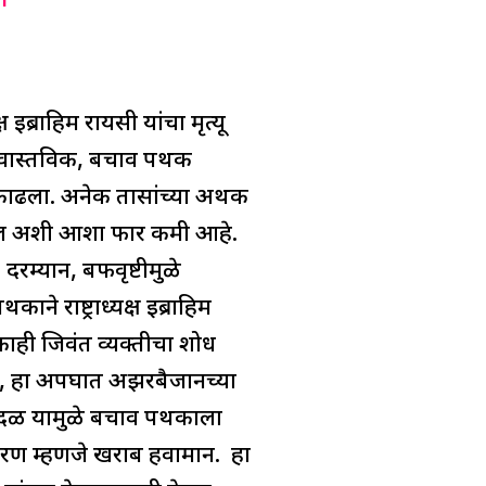
m
ब्राहिम रायसी यांचा मृत्यू
हे. वास्तविक, बचाव पथक
 काढला. अनेक तासांच्या अथक
ाचेल अशी आशा फार कमी आहे.
दरम्यान, बर्फवृष्टीमुळे
े राष्ट्राध्यक्ष इब्राहिम
ाही जिवंत व्यक्तीचा शोध
र, हा अपघात अझरबैजानच्या
वादळ यामुळे बचाव पथकाला
 कारण म्हणजे खराब हवामान. हा