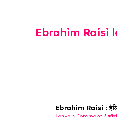
Ebrahim Raisi l
Ebrahim
Raisi
Ebrahim Raisi : हेलिकॉप्
: