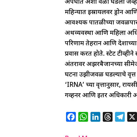
अपघात अशा वेळी घडला जेव्हा इ
महिन्यात इस्रायलवर ड्रोन आणि 
आवश्यक पातळीच्या जवळपास पोह
अर्थव्यवस्था आणि महिला अधिक
परिणाम तेहरान आणि देशाच्या
प्रवास करत होते. स्टेट टीव्ह
अंतरावर अझरबैजानच्या सीमेजव
घटना उझीजवळ घडल्याचे वृत्त द
‘IRNA’ च्या वृत्तानुसार, रायसी
गव्हर्नर आणि इतर अधिकारी आ
F
W
Li
T
T
a
h
n
h
el
c
at
k
re
e