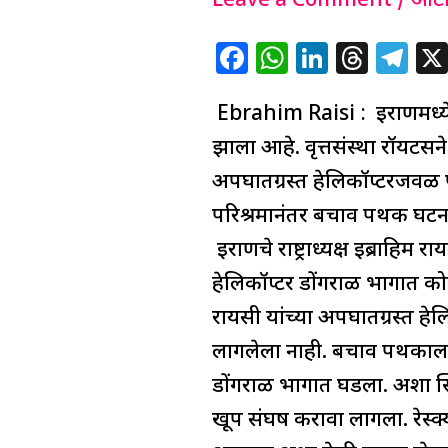
हेलिकॉप्टर
Leave a Comment
/
ऑटो
अपघातात
F
W
Li
T
T
इराणचे
a
h
n
h
el
राष्ट्राध्यक्ष
Ebrahim Raisi : इराणमध्ये हेल
c
at
k
re
e
रायसी
e
s
e
a
g
झाला आहे. वृत्तसंस्था रॉयटर्
यांचा
b
A
dI
d
ra
अपघातग्रस्त हेलिकॉप्टरजवळ
मृत्यू
o
p
n
s
m
परिश्रमानंतर बचाव पथक घटना
o
p
इराणचे राष्ट्राध्यक्ष इब्राहिम र
k
हेलिकॉप्टर डोंगराळ भागात कोसळ
रायसी यांच्या अपघातग्रस्त 
लागलेला नाही. बचाव पथकाला
डोंगराळ भागात घडला. अशा स्
खूप संघर्ष करावा लागला. रेस्