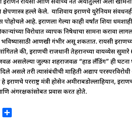
राणने रायसी आणि सर्वोच्च नेते अयातुल्ला अली खामेनी यां
क्षेपणास्त्र हल्ले केले. याशिवाय इराणचे युरेनियम संवर्धनह
ोचले आहे. इराणला गेल्या काही वर्षांत शिया धर्मशाही 
ाऱ्यांच्या विरोधात व्यापक निषेधाचा सामना करावा लागला 
 भविष्यासाठी आणखी गंभीर असू शकतात. रायसी इराणच्या प
ीने सांगितले की, इराणची राजधानी तेहरानच्या वायव्येस सुम
ळ असलेल्या जुल्फा शहराजवळ “हार्ड लँडिंग” ही घटना घड
िले असले तरी त्यासंबंधीची माहिती अद्याप परस्परविरोधी आ
 हे इराणचे परराष्ट्र मंत्री होसेन अमीराबडोल्लाहियान, इराणच्
णि अंगरक्षकांसोबत प्रवास करत होते.
X
S
h
ar