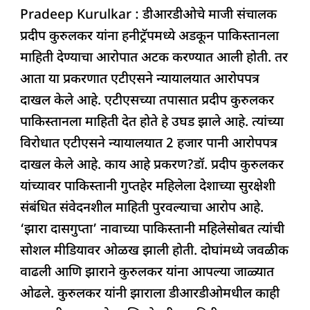
Pradeep Kurulkar : डीआरडीओचे माजी संचालक
c
at
k
re
e
ar
प्रदीप कुरुलकर यांना हनीट्रॅपमध्ये अडकून पाकिस्तानला
e
s
e
a
g
e
माहिती देण्याचा आरोपात अटक करण्यात आली होती. तर
b
A
dI
d
ra
आता या प्रकरणात एटीएसने न्यायालयात आरोपपत्र
o
p
n
s
m
दाखल केले आहे. एटीएसच्या तपासात प्रदीप कुरुलकर
o
p
पाकिस्तानला माहिती देत होते हे उघड झाले आहे. त्यांच्या
k
विरोधात एटीएसने न्यायालयात 2 हजार पानी आरोपपत्र
दाखल केले आहे. काय आहे प्रकरण?डॉ. प्रदीप कुरुलकर
यांच्यावर पाकिस्तानी गुप्तहेर महिलेला देशाच्या सुरक्षेशी
संबंधित संवेदनशील माहिती पुरवल्याचा आरोप आहे.
‘झारा दासगुप्ता’ नावाच्या पाकिस्तानी महिलेसोबत त्यांची
सोशल मीडियावर ओळख झाली होती. दोघांमध्ये जवळीक
वाढली आणि झाराने कुरुलकर यांना आपल्या जाळ्यात
ओढले. कुरुलकर यांनी झाराला डीआरडीओमधील काही