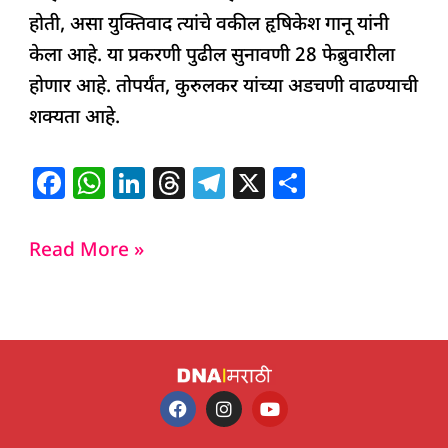
होती, असा युक्तिवाद त्यांचे वकील हृषिकेश गानू यांनी
केला आहे. या प्रकरणी पुढील सुनावणी 28 फेब्रुवारीला
होणार आहे. तोपर्यंत, कुरुलकर यांच्या अडचणी वाढण्याची
शक्यता आहे.
F
W
Li
T
T
X
S
a
h
n
h
el
h
c
at
k
re
e
ar
Read More »
e
s
e
a
g
e
b
A
dI
d
ra
o
p
n
s
m
o
p
k
F
I
Y
a
n
o
c
s
u