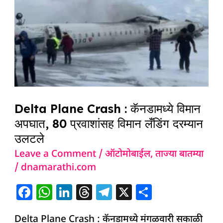
Crash
:
कॅनडामध्ये
विमान
अपघात,
80
प्रवाशांसह
Delta Plane Crash : कॅनडामध्ये विमान
विमान
अपघात, 80 प्रवाशांसह विमान लँडिंग दरम्यान
लँडिंग
उलटले
दरम्यान
Leave a Comment
/
ऑटोमोबाईल
,
ताज्या बातम्या
उलटले
/
dnamarathi.com
F
W
Li
T
T
X
S
a
h
n
h
el
h
Delta Plane Crash : कॅनडामध्ये मंगळवारी सकाळी