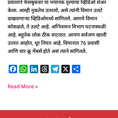
प्रवाशाने फेसबुकवर या भयानक दृश्याचा व्हिडिओ शेअर
केला. आम्ही नुकतेच उतरलो, असे त्यांनी विमान उलटे
दाखवणाऱ्या व्हिडिओमध्ये सांगितले. आमचे विमान
कोसळले, ते उलटे आहे. अग्निशमन विभाग घटनास्थळी
आहे. बहुतेक लोक ठीक वाटतात. आपण सर्वजण खाली
उतरत आहोत, धूर निघत आहे. विमानात 76 प्रवासी
आणि चार क्रू मेंबर्स होते असं त्याने सांगितले.
F
W
Li
T
T
X
S
a
h
n
h
el
h
c
at
k
re
e
ar
Read More »
e
s
e
a
g
e
b
A
dI
d
ra
o
p
n
s
m