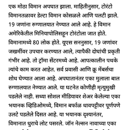
c
at
k
re
e
ar
एक मोठा विमान अपघात झाला. माहितीनुसार, टोरंटो
e
s
e
a
g
e
विमानतळावर डेल्टा विमान कोसळले आणि पलटी झाले.
b
A
dI
d
ra
19 जणांना रुग्णालयात नेण्यात आले आहे. हे विमान
o
p
n
s
m
अमेरिकेतील मिनियापोलिसहून टोरंटोला जात होते.
o
p
विमानामध्ये 80 लोक होते. यूएस सननुसार, 19 जणांवर
k
जखमींवर उपचार करण्यात आले, त्यापैकी दोघांची प्रकृती
गंभीर आहे. तो ट्रॉमा सेंटरमध्ये आहे. आपत्कालीन पथके
त्यांचे काम करत आहेत. सर्व प्रवासी आणि क्रू मेंबर्सचा
शोध घेण्यात आला आहे. अपघातानंतर एका मुलाला बाल
रुग्णालयात नेण्यात आले. या घटनेत कोणीही मृत्युमुखी
पडलेले नाही. सध्या सोशल मीडियावर शेअर केलेल्या एका
भयानक व्हिडिओमध्ये, विमान बर्फाळ धावपट्टीवर पूर्णपणे
उलटे पडलेले दिसत आहे. या भयानक दृश्यानंतर,
विमानात धुराचे लोट पसरले. जॉन नेल्सन नावाच्या एका