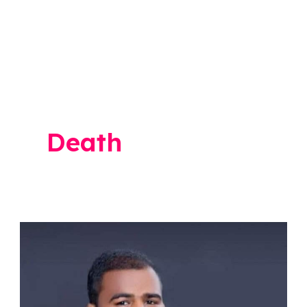
Death
Sagar
Moholkar
Death
: