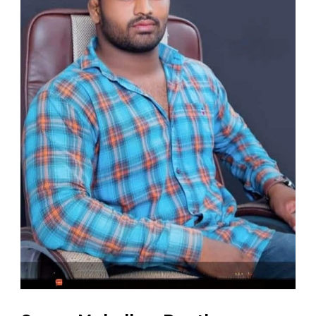
घायवाळच्या
कानशिलात
लावणाऱ्या
सागर
मोहोळकराचा
गोळीबारानंतर
13
दिवसांनी
मृत्यू