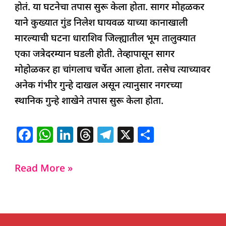
होतं. या घटनेचा तपास सुरू केला होता. सागर मोहळकर
याने कुख्यात गुंड निलेश घायवळ याच्या कानाखाली
मारल्याची घटना धाराशिव जिल्ह्यातील भूम तालुक्यात
एका जत्रेदरम्यान घडली होती. तेव्हापासून सागर
मोहोळकर हा चांगलाच चर्चेत आला होता. तसेच त्याच्यावर
अनेक गंभीर गुन्हे दाखल असून त्यानुसार नगरच्या
स्थानिक गुन्हे शाखेने तपास सुरू केला होता.
F
W
Li
T
T
X
S
a
h
n
h
el
h
c
at
k
re
e
ar
Read More »
e
s
e
a
g
e
b
A
dI
d
ra
o
p
n
s
m