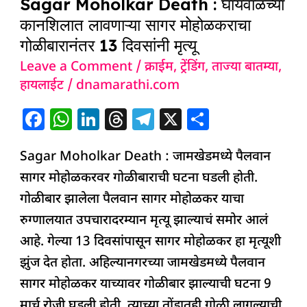
Sagar Moholkar Death : घायवाळच्या
कानशिलात लावणाऱ्या सागर मोहोळकराचा
गोळीबारानंतर 13 दिवसांनी मृत्यू
Leave a Comment
/
क्राईम
,
ट्रेंडिंग
,
ताज्या बातम्या
,
हायलाईट
/
dnamarathi.com
F
W
Li
T
T
X
S
a
h
n
h
el
h
Sagar Moholkar Death : जामखेडमध्ये पैलवान
c
at
k
re
e
ar
सागर मोहोळकरवर गोळीबाराची घटना घडली होती.
e
s
e
a
g
e
गोळीबार झालेला पैलवान सागर मोहोळकर याचा
b
A
dI
d
ra
रुग्णालयात उपचारादरम्यान मृत्यू झाल्याचं समोर आलं
o
p
n
s
m
आहे. गेल्या 13 दिवसांपासून सागर मोहोळकर हा मृत्यूशी
o
p
झुंज देत होता. अहिल्यानगरच्या जामखेडमध्ये पैलवान
k
सागर मोहोळकर याच्यावर गोळीबार झाल्याची घटना 9
मार्च रोजी घडली होती. त्याच्या तोंडातही गोळी लागल्याची