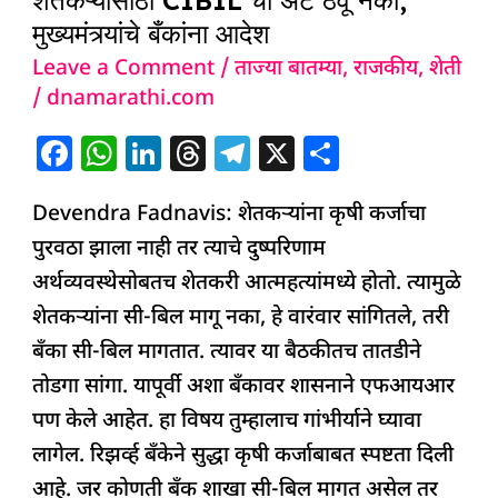
मुख्यमंत्र्यांचे बँकांना आदेश
Leave a Comment
/
ताज्या बातम्या
,
राजकीय
,
शेती
/
dnamarathi.com
F
W
Li
T
T
X
S
a
h
n
h
el
h
Devendra Fadnavis: शेतकऱ्यांना कृषी कर्जाचा
c
at
k
re
e
ar
पुरवठा झाला नाही तर त्याचे दुष्परिणाम
e
s
e
a
g
e
अर्थव्यवस्थेसोबतच शेतकरी आत्महत्यांमध्ये होतो. त्यामुळे
b
A
dI
d
ra
शेतकऱ्यांना सी-बिल मागू नका, हे वारंवार सांगितले, तरी
o
p
n
s
m
बँका सी-बिल मागतात. त्यावर या बैठकीतच तातडीने
o
p
तोडगा सांगा. यापूर्वी अशा बँकावर शासनाने एफआयआर
k
पण केले आहेत. हा विषय तुम्हालाच गांभीर्याने घ्यावा
लागेल. रिझर्व्ह बँकेने सुद्धा कृषी कर्जाबाबत स्पष्टता दिली
आहे. जर कोणती बँक शाखा सी-बिल मागत असेल तर