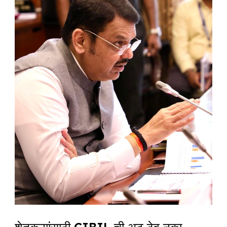
ची
अट
ठेवू
नका,
मुख्यमंत्र्यांचे
बँकांना
आदेश
शेतकऱ्यांसाठी CIBIL ची अट ठेवू नका,