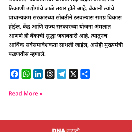
ठिकाणी उद्योगांचे जाळे तयार होते आहे. बँकांनी त्यांचे
प्राधान्यक्रम सरकारच्या सोबतीने ठरवल्यास समग्र विकास
होईल. केंद्र आणि राज्य सरकारच्या योजना अंमलात
आणणे ही बँकाची सुद्धा जबाबदारी आहे. त्यातूनच
आर्थिक सर्वसमावेशकता साधली जाईल, असेही मुख्यमंत्री
फडणवीस म्हणाले.
F
W
Li
T
T
X
S
a
h
n
h
el
h
c
at
k
re
e
ar
Read More »
e
s
e
a
g
e
b
A
dI
d
ra
o
p
n
s
m
o
p